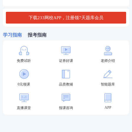
D. 关联方交易
下载233网校APP，注册领7天题库会员
查看答案
学习指南
报考指南
证券好课全新升级：直击考点，由浅入深，稳步锁分
免费试听
证券好课
老师介绍
基础阶段——
官方
教材
+精讲班视频+题库章节
题
每天的有效学习时间在2h以上，备考期间
可以根据个人的学习情况进行调整。这一阶段
0元领课
品质教辅
智能题库
的学习一定要搭配好题库练习，一个章节练习
结束就做一个章节的习题
。
立即试听>>
巩固阶段——
冲刺串讲班+
真题
考点班+题库历
APP
直播课堂
报课咨询
年真题
冲刺班用更短的时间梳理大量的考
点，可以在短期内帮助我们复习提升成绩。而