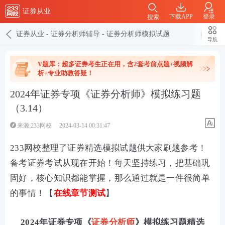
证券从业
下载APP
登录
搜索
证券从业
-
证券分析师辅导
-
证券分析师模拟试题
导航
V题库：超多证券考生正在用，含2套考前点题+视频解
析+专业助教答疑！
2024年证券专项《证券分析师》模拟练习题
（3.14）
来源:233网校
2024-03-14 00:31:47
233网校整理了证券精选模拟试题供大家刷题参考！
备考证券考试从现在开始！每天坚持练习，把基础巩
固好，核心知识都能掌握，那么通过就是一件很简单
的事情！【
在线章节测试
】
2024年证券专项《
证券分析师
》模拟练习题精选