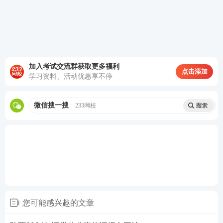
真题考点班和题库历年真题则可以帮助我们模
拟真实考试的感觉
。
立即试听>>
冲刺阶段——
模考金题班+题库模拟题+题库点
题
套卷练习，提升做题速度和做题准确率
。
立即试听>>
加入考试交流群获取更多福利
点击添加
学习资料、活动优惠享不停
答疑互助：添加233网校证券从业学霸君微信号【
sun
微信搜一搜
233网校
233wx
】加入233网校备考大家庭，我们共同学习一起
进步相约拿证！
试题不够刷？233网校证券考试题库，章节习题、模
拟试题、历年真题、易错题……海量试题任你刷！
考生可通过
下载233网校APP
——
证券从业
——
题库
——
做题
，包括章节练习、每日一练、模拟试题、历
您可能感兴趣的文章
年真题、易错题等，通过手机随时随地刷题。【
去下