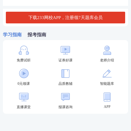
A. 错
下载233网校APP，注册领7天题库会员
B. 对
学习指南
报考指南
查看答案
产业政策由产业结构政策、产业组织政策组成。( )
免费试听
证券好课
老师介绍
A. 错
B. 对
0元领课
品质教辅
智能题库
查看答案
APP
直播课堂
报课咨询
证券好课全新升级：直击考点，由浅入深，稳步锁分