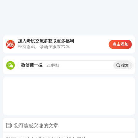
基础阶段——
官方
教材
+精讲班视频+题库章节
题
每天的有效学习时间在2h以上，备考期间
可以根据个人的学习情况进行调整。这一阶段
的学习一定要搭配好题库练习，一个章节练习
结束就做一个章节的习题
。
立即试听>>
加入考试交流群获取更多福利
点击添加
学习资料、活动优惠享不停
巩固阶段——
冲刺串讲班+
真题
考点班+题库历
年真题
冲刺班用更短的时间梳理大量的考
微信搜一搜
233网校
点，可以在短期内帮助我们复习提升成绩。而
真题考点班和题库历年真题则可以帮助我们模
拟真实考试的感觉
。
立即试听>>
冲刺阶段——
模考金题班+题库模拟题+题库点
题
套卷练习，提升做题速度和做题准确率
。
立即试听>>
您可能感兴趣的文章
答疑互助：添加233网校证券从业学霸君微信号【
sun