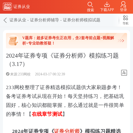
证券从业
下载APP
登录
搜索
证券从业
-
证券分析师辅导
-
证券分析师模拟试题
导航
V题库：超多证券考生正在用，含2套考前点题+视频解
析+专业助教答疑！
2024年证券专项《证券分析师》模拟练习题
（3.17）
来源:233网校
2024-03-17 00:32:39
233网校整理了证券精选模拟试题供大家刷题参考！
备考证券考试从现在开始！每天坚持练习，把基础巩
固好，核心知识都能掌握，那么通过就是一件很简单
的事情！【
在线章节测试
】
2024年证券专项《
证券分析师
》模拟练习题精选