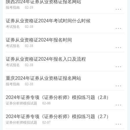
陕西2024年证券从业资格证报名网站
233wx
】加入233网校备考大家庭，我们共同学习一起
报考指南
02-19
进步相约拿证！
证券从业资格证2024年考试时间什么时候
试题不够刷？233网校证券考试题库，章节习题、模
考试报名
02-18
拟试题、历年真题、易错题……海量试题任你刷！
证券从业资格证2024年报名时间
考试报名
02-18
考生可通过
下载233网校APP
——
证券从业
——
题库
——
做题
，包括章节练习、每日一练、模拟试题、历
证券从业资格证2024年报名入口及流程
年真题、易错题等，通过手机随时随地刷题。【
去下
考试报名
02-18
载>>
】
重庆2024年证券从业资格证报名网站
报考指南
02-18
2024年证券专项《证券分析师》模拟练习题（2.8）
证券分析师模拟试题
02-08
2024年证券专项《证券分析师》模拟练习题（2.7）
证券分析师模拟试题
02-07