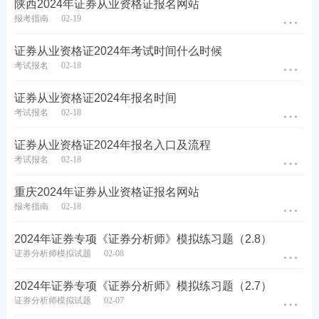
陕西2024年证券从业资格证报名网站
立即试听>>
报考指南
02-19
证券从业资格证2024年考试时间什么时候
答疑互助：添加233网校证券从业学霸君微信号【
sun
考试报名
02-18
233wx
】加入233网校备考大家庭，我们共同学习一起
进步相约拿证！
证券从业资格证2024年报名时间
考试报名
02-18
试题不够刷？233网校证券考试题库，章节习题、模
证券从业资格证2024年报名入口及流程
拟试题、历年真题、易错题……海量试题任你刷！
考试报名
02-18
考生可通过
下载233网校APP
——
证券从业
——
题库
重庆2024年证券从业资格证报名网站
——
做题
，包括章节练习、每日一练、模拟试题、历
报考指南
02-18
年真题、易错题等，通过手机随时随地刷题。【
去下
2024年证券专项《证券分析师》模拟练习题（2.8）
载>>
】
证券分析师模拟试题
02-08
2024年证券专项《证券分析师》模拟练习题（2.7）
证券分析师模拟试题
02-07