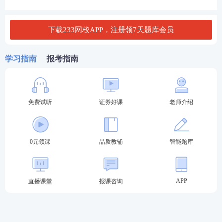
B. 对
下载233网校APP，注册领7天题库会员
查看答案
学习指南
报考指南
机器学习是一门多学科交叉专业，涵盖概率论知识，
统计学知识，近似
理论知识
和复杂算法知识，使用计
免费试听
证券好课
老师介绍
算机作为工具并致力于真实实时的模拟人类学习方
式，并将现有内容进行知识结构划分来有效提高学习
效率。()
0元领课
品质教辅
智能题库
A. 错
B. 对
APP
直播课堂
报课咨询
查看答案