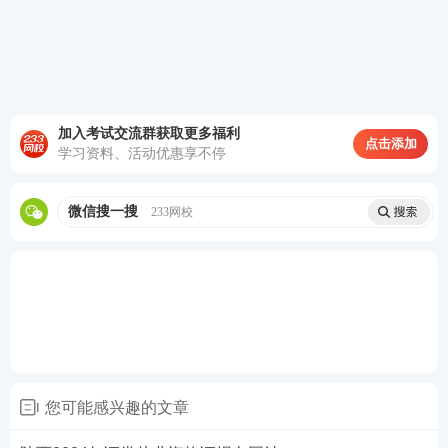
证券好课全新升级：直击考点，由浅入深，稳步锁分
基础阶段——
官方教材+精讲班视频+题库章节
题
每天的有效学习时间在2h以上，备考期间
加入考试交流群获取更多福利
点击添加
学习资料、活动优惠享不停
可以根据个人的学习情况进行调整。这一阶段
的学习一定要搭配好题库练习，一个章节练习
微信搜一搜
233网校
结束就做一个章节的习题
。
立即试听>>
巩固阶段——
冲刺串讲班+
真题
考点班+题库历
年真题
冲刺班用更短的时间梳理大量的考
点，可以在短期内帮助我们复习提升成绩。而
真题考点班和题库历年真题则可以帮助我们模
拟真实考试的感觉
。
立即试听>>
冲刺阶段——
模考金题班+题库模拟题+题库点
您可能感兴趣的文章
题
套卷练习，提升做题速度和做题准确率
。