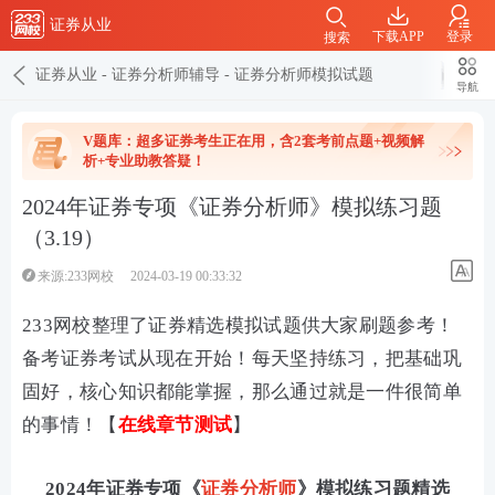
证券从业
下载APP
登录
搜索
证券从业
-
证券分析师辅导
-
证券分析师模拟试题
导航
V题库：超多证券考生正在用，含2套考前点题+视频解
析+专业助教答疑！
2024年证券专项《证券分析师》模拟练习题
（3.19）
来源:233网校
2024-03-19 00:33:32
233网校整理了证券精选模拟试题供大家刷题参考！
备考证券考试从现在开始！每天坚持练习，把基础巩
固好，核心知识都能掌握，那么通过就是一件很简单
的事情！【
在线章节测试
】
2024年证券专项《
证券分析师
》模拟练习题精选