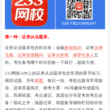
第一种：证券从业题库。
证券从业题库包含科目有：金融
基础知识
、证券
法律
法规
、
证券投资顾问
、
证券分析师
、
保荐代表人
五
科。考生备考哪个科目切换一下就行，超级方便。
233网校APP上的证券从业题库包含常用的章节练习、
模拟试题、历年
真题
、每日一练
、
考前点题
等常用版
块，还有答题闯关、模考大赛、PK等趣味性做题玩
法，而易错题、考点速记
、
真题估分
等是考前考后必
备！除此之外，做题记录、错题集等辅助栏目助你快