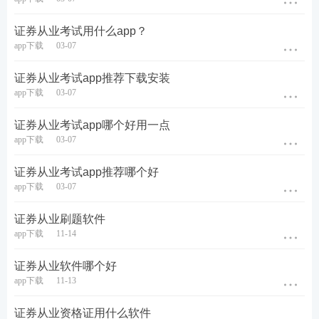
第三种：证券从业干货笔记。
证券从业考试用什么app？
2023版证券从业《金融市场基础知识》、《证券市场
app下载
03-07
基本法律法规》、《证券投资顾问业务》、《发布证
证券从业考试app推荐下载安装
券研究报告业务》干货笔记均已上线，本资料由233
app下载
03-07
网校助教团队精心整理，提炼了各章节重要考点，每
证券从业考试app哪个好用一点
章后面附有历年考题，考生可在学习完本章
知识点
后
app下载
03-07
进行真题练习，加强巩固。旨在帮助考生读薄
教材
，
对于需要抓重点、自己无法总结，或需要提升备考效
证券从业考试app推荐哪个好
app下载
03-07
率的考生来说，是一份再适合不过的精品资料！
证券从业刷题软件
app下载
11-14
证券从业软件哪个好
app下载
11-13
证券从业资格证用什么软件