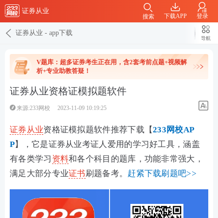
证券从业
下载APP
登录
搜索
证券从业
-
app下载
导航
V题库：超多证券考生正在用，含2套考前点题+视频解
析+专业助教答疑！
证券从业资格证模拟题软件
来源:233网校
2023-11-09 10:19:25
证券从业
资格证模拟题软件推荐下载【
233网校AP
P
】，它是证券从业考证人爱用的学习好工具，
涵盖
有各类学习
资料
和各个科目的题库，功能非常强大，
满足大部分专业
证书
刷题备考。
赶紧下载刷题吧>>