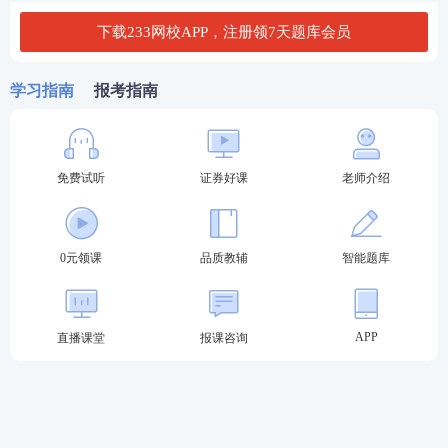
下载233网校APP，注册领7天题库会员
学习指南
报考指南
免费试听
证券好课
老师介绍
0元领课
品质教辅
智能题库
(题库界面如上所示）
APP
直播课堂
报课咨询
第二种：证券从业学习资料包。
证券从业学习资料包含证券
考试
各科目类型资料，有
学习计划、
计算题
案例、思维导图、模考试卷、历年
真题、易混淆考点、必背100句、数字考点等等，总