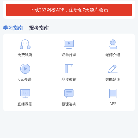
速找到相关试题，及时查漏补缺，无论是从题库、资
下载233网校APP，注册领7天题库会员
料、
课程
、资讯都非常符合考生需求。
学习指南
报考指南
免费试听
证券好课
老师介绍
0元领课
品质教辅
智能题库
APP
直播课堂
报课咨询