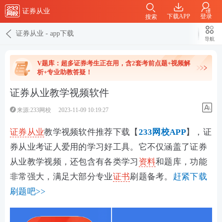
证券从业
下载APP
登录
搜索
证券从业
-
app下载
导航
V题库：超多证券考生正在用，含2套考前点题+视频解
析+专业助教答疑！
证券从业教学视频软件
来源:233网校
2023-11-09 10:19:27
证券从业
教学视频软件推荐下载【
233网校APP
】，证
券从业考证人爱用的学习好工具。
它不仅涵盖了证券
从业教学视频，还包含有各类学习
资料
和题库，功能
非常强大，满足大部分专业
证书
刷题备考。
赶紧下载
刷题吧>>