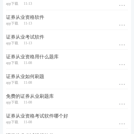
app下载
11-13
第四种：证券从业干货笔记。
证券从业资格软件
2023版证券从业《金融市场基础知识》、《证券市场
app下载
11-13
基本法律法规》、《证券投资顾问业务》、《发布证
券研究报告业务》干货笔记均已上线，本资料由233
证券从业考试软件
app下载
11-13
网校助教团队精心整理，提炼了各章节重要考点，每
章后面附有历年考题，考生可在学习完本章知识点后
证券从业资格用什么题库
app下载
11-08
进行真题练习，加强巩固。旨在帮助考生读薄
教材
，
对于需要抓重点、自己无法总结，或需要提升备考效
证券从业如何刷题
率的考生来说，是一份再适合不过的精品资料！
app下载
11-08
免费的证券从业刷题库
app下载
11-08
证券从业资格考试软件哪个好
app下载
11-08