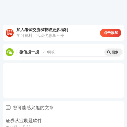
加入考试交流群获取更多福利
点击添加
学习资料、活动优惠享不停
微信搜一搜
233网校
(题库界面如上所示）
第三种：证券从业学习资料包。
您可能感兴趣的文章
证券从业学习资料包含证券
考试
各科目类型资料，有
学习计划、
计算题
案例、思维导图、模考试卷、历年
证券从业刷题软件
app下载
11-14