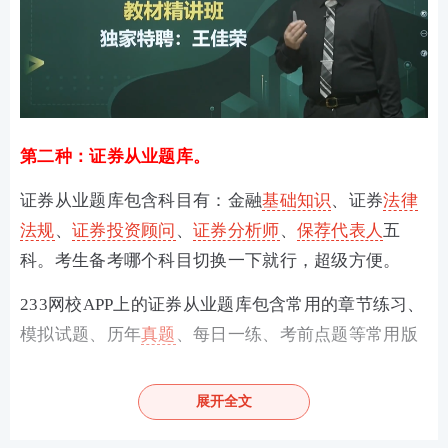
第二种：证券从业题库。
证券从业题库包含科目有：金融
基础知识
、证券
法律
法规
、
证券投资顾问
、
证券分析师
、
保荐代表人
五
科。考生备考哪个科目切换一下就行，超级方便。
233网校APP上的证券从业题库包含常用的章节练习、
模拟试题、历年
真题
、每日一练
、
考前点题
等常用版
块，还有答题闯关、模考大赛、PK等趣味性做题玩
法，而易错题、考点速记
、
真题估分
等是考前考后必
展开全文
备！除此之外，做题记录、错题集等辅助栏目助你快