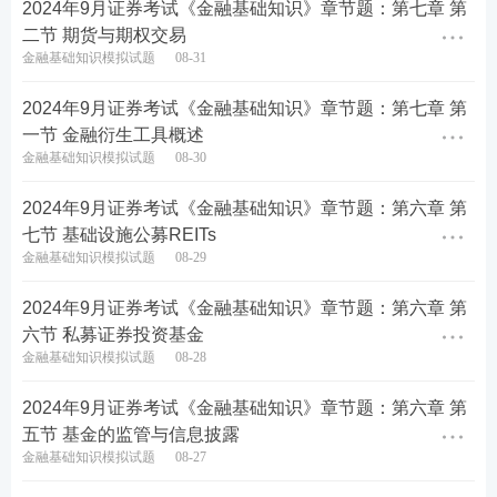
人礼包
】
2024年9月证券考试《金融基础知识》章节题：第七章 第
二节 期货与期权交易
考点集训>>
【
60s高频考点速记
】【
高频知识点打
金融基础知识模拟试题
08-31
卡
】【
答题闯关赢奖品
】
2024年9月证券考试《金融基础知识》章节题：第七章 第
疯狂刷题>>
【
233网校APP下载
】【
历年真题在线
一节 金融衍生工具概述
金融基础知识模拟试题
08-30
刷
】【
模拟考试系统
】
2024年9月证券考试《金融基础知识》章节题：第六章 第
课程学习>>
2024年证券从业备考不知道从何下手？
七节 基础设施公募REITs
自学晦涩难理解？建议
零基础
考生参加233网校证券
金融基础知识模拟试题
08-29
从业课程，备考更有规划，早日拿下证券从业资格证
2024年9月证券考试《金融基础知识》章节题：第六章 第
书！★建议：购买233网校证券从业课程，赠送价值9
六节 私募证券投资基金
9元/239元V题库会员~
立即试听>>
金融基础知识模拟试题
08-28
2024年9月证券考试《金融基础知识》章节题：第六章 第
五节 基金的监管与信息披露
金融基础知识模拟试题
08-27