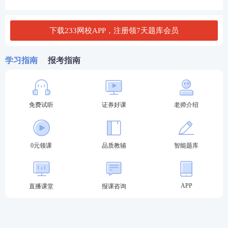
查看答案
下载233网校APP，注册领7天题库会员
3、流动性覆盖率的计算公式为（ ）。
A. 贷款余额/存款余额×100%
学习指南
报考指南
B. 流动性资产余额/流动性负债余额×100%
C. 优质流动性资产/未来30天现金净流出量×100%
免费试听
证券好课
老师介绍
D. 优质流动性资产/未来90天现金净流出量×100%
0元领课
品质教辅
智能题库
查看答案
证券从业资格考试机考模拟系统：
APP
直播课堂
报课咨询
证券从业资格考试采取闭卷机考模式，目前证券从业
考生可在233网校题库中免费体验“全真机考”模式，模