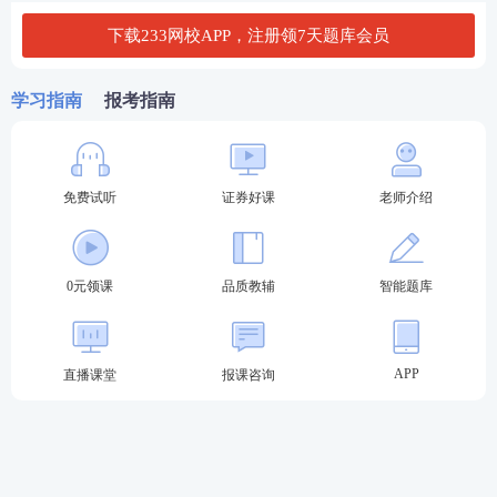
下载233网校APP，注册领7天题库会员
学习指南
报考指南
考后除关注真题答案，想必大家还想知道证券从业合
格分数线。考生可点击查看
证券从业考试成绩合格分
免费试听
证券好课
老师介绍
数线>>
以下为证券从业考试成绩查询方式，考生可提前收藏
查分
入口
：
0元领课
品质教辅
智能题库
方式一：
233网校证券考试成绩查询快速通道
APP
直播课堂
报课咨询
查分网址：
https://wx.233.com/u/hook/23.html
查分方法：输入
报名
时
官网注册的
用户名
+登录密码
即可快速查询成绩。