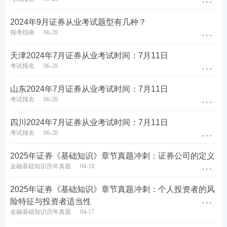
2024年9月证券从业考试题型有几种？
考后关注：
证券真题答案
|
真题估分
|
真题下载
报考指南
06-28
查分时间：
证券查分入口
|
成绩有效期
天津2024年7月证券从业考试时间：7月11日
考试报名
06-28
新一轮证券从业备考已开启，不懂制定学习计划？无
法提炼
教材
考点？不妨跟随讲师学习，233网校证券
山东2024年7月证券从业考试时间：7月11日
考试报名
06-28
从业
课程
，
新考季抢先赢>>
四川2024年7月证券从业考试时间：7月11日
考试报名
06-28
2025年证券《基础知识》章节真题冲刺：证券公司的定义
金融基础知识历年真题
04-18
2025年证券《基础知识》章节真题冲刺：个人投资者的风
险特征与投资者适当性
金融基础知识历年真题
04-17