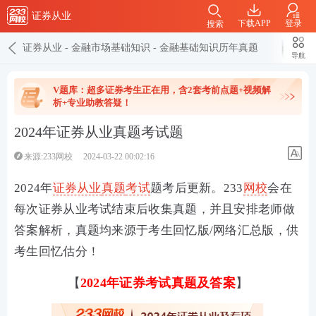
证券从业
下载APP
登录
搜索
证券从业
-
金融市场基础知识
-
金融基础知识历年真题
导航
V题库：超多证券考生正在用，含2套考前点题+视频解
析+专业助教答疑！
2024年证券从业真题考试题
来源:233网校
2024-03-22 00:02:16
2024年
证券从业
真题
考试
题考后更新。
233
网校
会在
每次证券从业考试结束后收集真题，并且安排老师做
答案解析，真题均来源于考生回忆版/网络汇总版，供
考生回忆估分！
【
2024年证券考试真题及答案
】