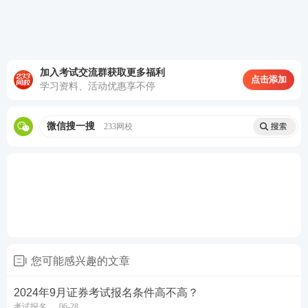
【点击进入证券从业成绩查询入口>>】
加入考试交流群获取更多福利
点击添加
学习资料、活动优惠享不停
微信搜一搜
233网校
方式二：
登录中国证券业协会网站
查询网址：
http://link.233.com/19011/
查询方法：
点击“从业人员”—点击“考试成绩查询”—
您可能感兴趣的文章
输入身份证号码以及验证码即可查询成绩。
2024年9月证券考试报名条件高不高？
推荐：
证券从业考试精品资料汇总
考试报名
06-28