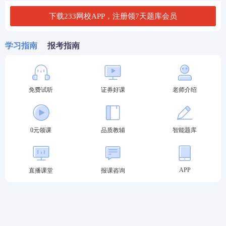
下载233网校APP，注册领7天题库会员
学习指南
报考指南
期货从业考试成绩查询方式二
第一步：登录中国期货业协会。（
http://link.233.com/
15079/
）
免费试听
证券好课
老师介绍
0元领课
品质教辅
智能题库
APP
直播课堂
报课咨询