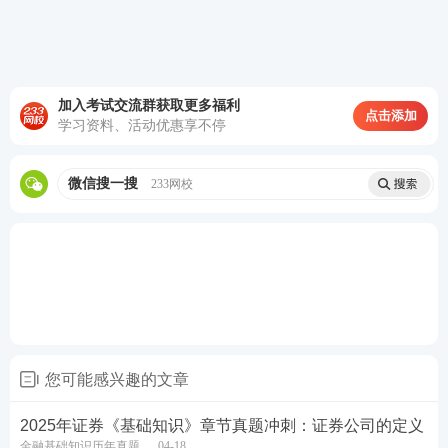
第二步：登录资格考试页面-选择资格考试成绩查询。
（
http://link.233.com/11746/#/default/grades/list
）
加入考试交流群获取更多福利
点击添加
学习资料、活动优惠享不停
微信搜一搜
233网校
第三步：输入姓名、身份证号码以及验证码-点击查
询。
您可能感兴趣的文章
2025年证券《基础知识》章节真题冲刺：证券公司的定义
金融基础知识历年真题
04-18