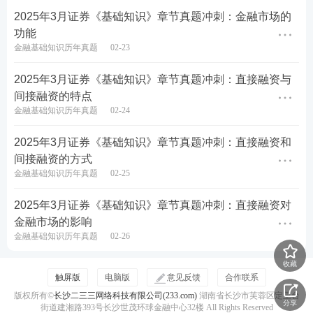
格者方可取得“期货从业人员资格考试成绩合格证”。
2025年3月证券《基础知识》章节真题冲刺：金融市场的
考试成绩可登录中国期货业协会网站“资格考试/成绩
功能
金融基础知识历年真题
02-23
查询”栏目中查询并打印。
根据2022年7月12日发布的《期货从业人员资格考试
2025年3月证券《基础知识》章节真题冲刺：直接融资与
间接融资的特点
介绍》中的规定，
受疫情影响，2019年-2023年所有
金融基础知识历年真题
02-24
单科成绩有效期延长至四年
。因此，在备考期货从业
考试的考生们要注意了！
假设，你在2023年通过了一
2025年3月证券《基础知识》章节真题冲刺：直接融资和
科，那么它的成绩有效期为4年
，也就是说你只要在2
间接融资的方式
金融基础知识历年真题
02-25
027年前通过另外一科即可；但，如果是在
2024年通
过了一科期货从业考试科目的，它的成绩有效期为2
2025年3月证券《基础知识》章节真题冲刺：直接融资对
年，
也就是说你需要在2026年前通过另外一科。
金融市场的影响
金融基础知识历年真题
02-26
期货从业考试成绩查询如何申请复核？
收藏
触屏版
电脑版
意见反馈
合作联系
考生对考试成绩有异议的，
应当在成绩公布之日起20
版权所有©
长沙二三三网络科技有限公司(233.com)
湖南省长沙市芙蓉区定王台
日
内申请成绩复核服务，超过规定时间不予受理。成
分享
街道建湘路393号长沙世茂环球金融中心32楼 All Rights Reserved