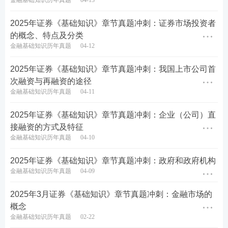
金融基础知识历年真题
04-13
2025年证券《基础知识》章节真题冲刺：证券市场投资者
的概念、特点及分类
金融基础知识历年真题
04-12
2025年证券《基础知识》章节真题冲刺：我国上市公司首
次融资与再融资的途径
金融基础知识历年真题
04-11
2025年证券《基础知识》章节真题冲刺：企业（公司）直
接融资的方式及特征
金融基础知识历年真题
04-10
2025年证券《基础知识》章节真题冲刺：政府和政府机构
金融基础知识历年真题
04-09
期货从业考试成绩有效期
《2024年期货从业人员资格考试公告（1号）》中明
2025年3月证券《基础知识》章节真题冲刺：金融市场的
概念
文规定，
2024年通过“期货
基础知识
”和“期货
法律法
金融基础知识历年真题
02-22
规
”科目单科考试成绩有效期两年
，两科考试成绩均合