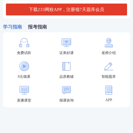
下载233网校APP，注册领7天题库会员
学习指南
报考指南
除了真题外，模拟试卷也是备考过程中必不可少的一
部分。通过多做模拟试卷，考生可以提高自己的答题
免费试听
证券好课
老师介绍
速度和准确性，增强应对考试的信心。
0元领课
品质教辅
智能题库
APP
直播课堂
报课咨询