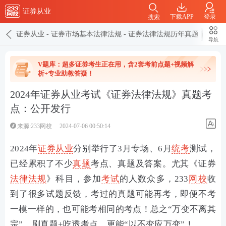
证券从业
下载APP
登录
搜索
证券从业
-
证券市场基本法律法规
-
证券法律法规历年真题
导航
V题库：超多证券考生正在用，含2套考前点题+视频解
析+专业助教答疑！
2024年证券从业考试《证券法律法规》真题考
点：公开发行
来源:233网校
2024-07-06 00:50:14
2024年
证券从业
分别举行了3月专场、6月
统考
测试，
已经累积了不少
真题
考点、真题及答案。尤其《证券
法律法规
》科目，参加
考试
的人数众多，233
网校
收
到了很多试题反馈，考过的真题可能再考，即便不考
一模一样的，也可能考相同的考点！总之“万变不离其
宗”，刷真题+吃透考点，更能“以不变应万变”！