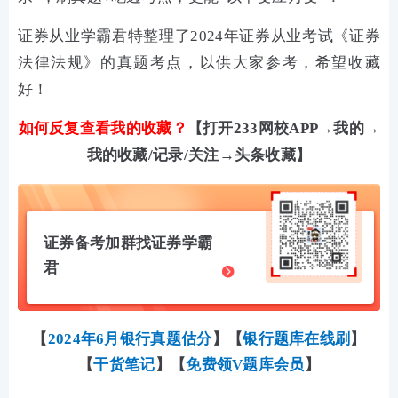
证券从业学霸君特整理了2024年证券从业考试
《证券
法律法规》的
真题考点，以供大家参考，希望收藏
好！
如何反复查看我的收藏？
【打开233网校APP→我的→
我的收藏/记录/关注→头条收藏】
证券备考加群找证券学霸
君
【
2024年6月银行真题估分
】
【
银行题库在线刷
】
【
干货笔记
】
【
免费领V题库会员
】