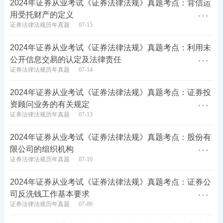
2024年证券从业考试《证券法律法规》真题考点：背信运
用受托财产的定义
证券法律法规历年真题
07-15
2024年证券从业考试《证券法律法规》真题考点：利用未
公开信息交易的认定及法律责任
证券法律法规历年真题
07-14
2024年证券从业考试《证券法律法规》真题考点：证券投
资顾问业务的有关规定
热点推荐>>
【
证券备考资料下载
】【
新手指南
】【
新
证券法律法规历年真题
07-13
人礼包
】
2024年证券从业考试《证券法律法规》真题考点：股份有
考点集训>>
【
60s高频考点速记
】【
高频知识点打
限公司的组织机构
卡
】【
答题闯关赢奖品
】
证券法律法规历年真题
07-10
疯狂刷题>>
【
233网校APP下载
】【
历年真题在线
2024年证券从业考试《证券法律法规》真题考点：证券公
司反洗钱工作基本要求
刷
】【
模拟考试系统
】
证券法律法规历年真题
07-09
课程
学习>>
2024年证券从业备考不知道从何下手？自