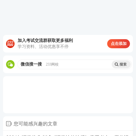
加入考试交流群获取更多福利
点击添加
学习资料、活动优惠享不停
微信搜一搜
233网校
2024年证券从业考试《证券法律法规》考后在线对
答案
2024年证券从业考试中，我们从3月专场、6月统考
中，收集了考试网友反馈的考试试题，欢迎大家
您可能感兴趣的文章
【
233网校金融考证类题库
】小程序在线对答案~