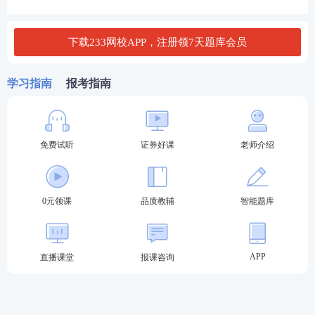
不计算在内。
A.100
下载233网校APP，注册领7天题库会员
B.1000
C.500
学习指南
报考指南
D.200
查看答案
免费试听
证券好课
老师介绍
2024年证券从业考试《证券法律法规》真题及考点
PDF下载
0元领课
品质教辅
智能题库
由于内容篇幅有限，建议大家【
立即进入>>学习资
料包
】下载真题考点完整版、真题试题及答案解析
APP
直播课堂
报课咨询
完整版！
2024年证券从业考试真题PDF下载>>