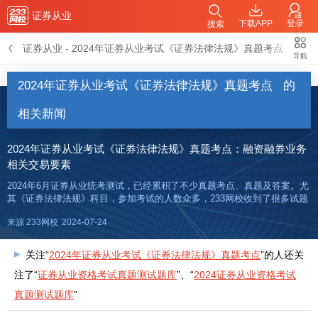
证券从业
下载APP
登录
搜索
证券从业
-
2024年证券从业考试《证券法律法规》真题考点
导航
2024年证券从业考试《证券法律法规》真题考点
的
相关新闻
2024年证券从业考试《证券法律法规》真题考点：融资融券业务
相关交易要素
2024年6月证券从业统考测试，已经累积了不少真题考点、真题及答案。尤
其《证券法律法规》科目，参加考试的人数众多，233网校收到了很多试题
反馈，考过的真题可能再考，即便不考一模一样的，也可能考相同的考
来源 233网校
2024-07-24
点！总之“万变不离其宗”，刷真题+吃透考点，更能“以不变应万
关注“
2024年证券从业考试《证券法律法规》真题考点
”的人还关
注了“
证券从业资格考试真题测试题库
”、“
2024证券从业资格考试
真题测试题库
”