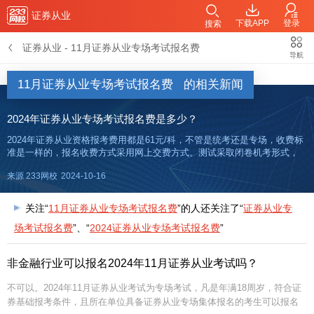
证券从业
下载APP
登录
搜索
证券从业
-
11月证券从业专场考试报名费
导航
11月证券从业专场考试报名费
的相关新闻
2024年证券从业专场考试报名费是多少？
2024年证券从业资格报考费用都是61元/科，不管是统考还是专场，收费标
准是一样的，报名收费方式采用网上交费方式。测试采取闭卷机考形式，
题型为客观题,包括单选题、多选题、判断题、综合题,测试题量均为120题,
来源 233网校
2024-10-16
试卷正确率达到60%以上,即为该科目达到基本要求。
关注“
11月证券从业专场考试报名费
”的人还关注了“
证券从业专
场考试报名费
”、“
2024证券从业专场考试报名费
”
非金融行业可以报名2024年11月证券从业考试吗？
不可以。2024年11月证券从业考试为专场考试，凡是年满18周岁，符合证
券基础报考条件，且所在单位具备证券从业专场集体报名的考生可以报名