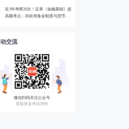
近3年考察20次！证券《金融基础》超
2026年证券从业考点打卡
4
高频考点：存款准备金制度与货币乘
攻克一个高频考点！
数的概念
互动交流
微信扫码关注公众号
获取更多考试资料