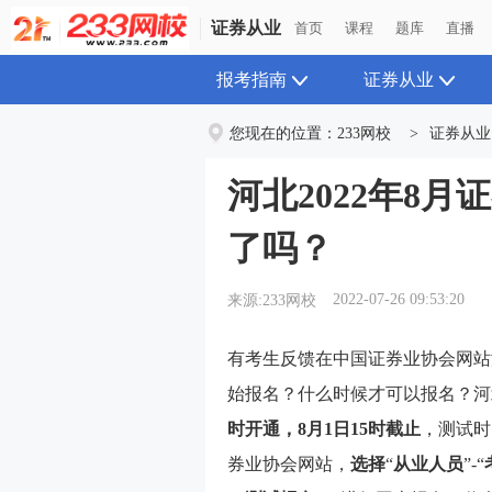
证券从业
首页
课程
题库
直播
报考指南
证券从业
您现在的位置：
233网校
>
证券从业
河北2022年8
了吗？
2022-07-26 09:53:20
来源:233网校
有考生反馈在中国证券业协会网站
始报名？什么时候才可以报名？河北
时开通，8月1日15时截止
，测试时
券业协会网站
，
选择
“
从业人员
”-“