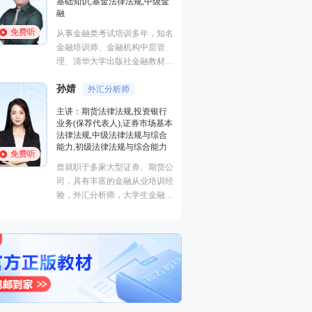
证券研究报告业务(证券分析师),
初级个人贷款,中级个人贷款,期
货投资分析
免费听
经济学硕士、金融培训高级讲
师，李泽瑞老师从事金融类考证
培训，教学经验丰富，出口
成“段子”，是一个让学员欲罢不
王佳荣
能的很有个人风格的老师，江湖
金融圈达人
学员称被讲课耽误的“德云社”编
主讲：金融市场基础知识,期货
外弟子。
基础知识,基金法律法规,中级金
融
免费听
从事金融类考试培训多年，知名
金融培训师、金融机构中层管
理、清华大学出版社金融教材副
主编、上海人才培训市场促进中
心特聘讲师。人称金融类培训界
的“一哥”。