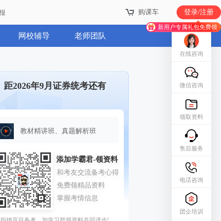
购课车
登录/注册
报
新用户专属礼包免费领
网校辅导
老师团队
在线咨询
距2026年9月证券统考还有
微信咨询
领取资料
教材精讲班、真题解析班
售后服务
电话咨询
团企培训
拒绝盲目备考，加学习群领资料共同进步!