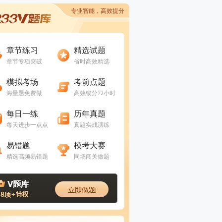
专业智能，高效提分
进入做题
进入做题
章节练习
精选试题
章节专项突破
省时高效精选
进入做题
进入做题
模拟考场
考前点题
海量题免费做
高效锁分72小时
进入做题
进入做题
每日一练
历年真题
每天进步一点点
真题实战演练
进入做题
进入做题
易错题
模考大赛
精选高频易错题
同场闯关做题