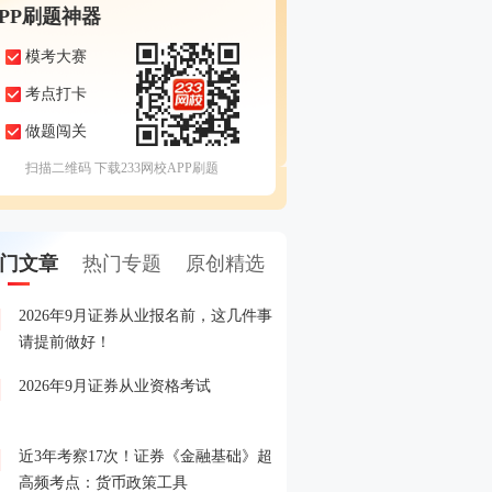
APP刷题神器
模考大赛
考点打卡
做题闯关
扫描二维码 下载233网校APP刷题
门文章
热门专题
原创精选
2026年9月证券从业报名前，这几件事
备考证券，人手一份，立
1
请提前做好！
印！
2026年9月证券从业资格考试
晒分赢好礼！2026年6月
2
晒分入口>>
近3年考察17次！证券《金融基础》超
2026年证券从业考试精品
3
高频考点：货币政策工具
载入口>>