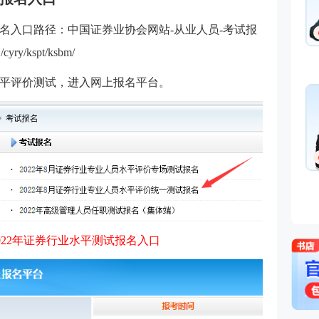
基础知识,基金法律法规,中级金
融
名入口路径：中国证券业协会网站-从业人员-考试报
免费听
从事金融类考试培训多年，知名
金融培训师、金融机构中层管
1/cyry/kspt/ksbm/
理、清华大学出版社金融教材副
主编、上海人才培训市场促进中
平评价测试，进入网上报名平台。
孙婧
心特聘讲师。人称金融类培训界
外汇分析师
的“一哥”。
主讲：期货法律法规,投资银行
业务(保荐代表人),证券市场基本
法律法规,中级法律法规与综合
能力,初级法律法规与综合能力
免费听
曾就职于多家大型证券、期货公
司，具有丰富的金融从业培训经
验，外汇分析师，大学生金融交
易大赛评委，同时拥有金融类多
个从业资格。
2022年证券行业水平测试报名入口