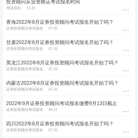
投资顾问从业资格证考试报名时间
融市场
基础知识
；
专项业务水平评价测试对应的专业
考试报名
12-28
科目
为：
证券投资顾问业务
、
发布证券研究报告业
务
、
投资银行业务
等。
青海2022年8月证券投资顾问考试报名开始了吗？
证券投资顾问考试报名
07-26
高级管理人员水平评价测试的一般高级管理人员水平
甘肃2022年8月证券投资顾问考试报名开始了吗？
评价测试对应的科目为：证券公司高级管理人员水平
证券投资顾问考试报名
07-26
评价测试；专项高级管理人员水平评价测试对应的专
业科目为：合规管理人员水平评价测试、证券评级业
黑龙江2022年8月证券投资顾问考试报名开始了吗？
证券投资顾问考试报名
07-26
务高级管理人员资质测试等。
内蒙古2022年8月证券投资顾问考试报名开始了吗？
★
证券考试改革已实施，证书含金量提升，考试
证券投资顾问考试报名
07-26
难度或增大，提前备考才能掌握主动权，讲师王
2022年9月证券投资顾问考试报名缴费9月13日截止
佳荣、孙婧带你抢占先机一考通关，
2022年早日
证券投资顾问考试报名
09-13
拿下证书>
四川2022年8月证券投资顾问考试报名开始了吗？
★
2022证券统考报名即将开启，金融大神王佳
证券投资顾问考试报名
07-26
荣，为你解密90%全真机考必考考点，提前避开