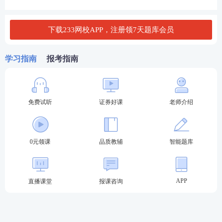
点击进入>>2022年证券行业水平测试报名入口
下载233网校APP，注册领7天题库会员
学习指南
报考指南
免费试听
证券好课
老师介绍
宁夏8月证券统一测试时间安排
0元领课
品质教辅
智能题库
测试时间:2022年8月20日至21日
测试费用:61元/科
APP
直播课堂
报课咨询
交费方式:网上交费
报名交费时间:2022年7月25日15时至8月1日15时