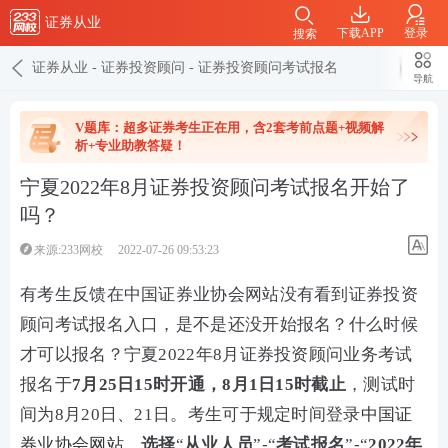
证券从业
下载APP
登录
搜索
证券从业
-
证券投资顾问
-
证券投资顾问考试报名
导航
V题库：超多证券考生正在用，含2套考前点题+视频解
析+专业助教答疑！
宁夏2022年8月证券投资顾问考试报名开始了
吗？
来源:233网校
2022-07-26 09:53:23
有考生反馈在中国证券业协会网站没有看到证券投资
顾问考试报名入口，是不是还没开始报名？什么时候
才可以报名？宁夏2022年8月证券投资顾问业务考试
报名于
7月25日15时开通，8月1日15时截止
，测试时
间为8月20日、21日。考生可于规定时间登录
中国证
券业协会网站
，
选择
“
从业人员
”-“
考试报名
”-“
2022年