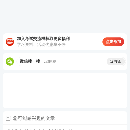
退费时间:2022年7月27日15时至8月9日15时
宁夏证券考试名称已变更
根据《
证券行业专业人员水平评价测试实施细则
》，
加入考试交流群获取更多福利
将证券从业资格考试调整为非准入类的专业能力水平
点击添加
学习资料、活动优惠享不停
评价测试。相应的考试
名称变更为证券行业专业人员
水平评价测试
，测试
分为从业人员专业能力水平评价
微信搜一搜
233网校
测试
和
高级管理人员水平评价测试
两类。其中从业人
员专业能力水平评价测试包括
一般业务水平评价测试
和
专项业务水平评价测试
；高级管理人员水平评价测
试分为一般高级管理人员水平评价测试和专项高级管
理人员水平评价测试。
从业人员专业能力水平评价测试的
一般业务水平评价
您可能感兴趣的文章
测试
对应的基础科目为
：
证券市场基本
法律法规
和
金