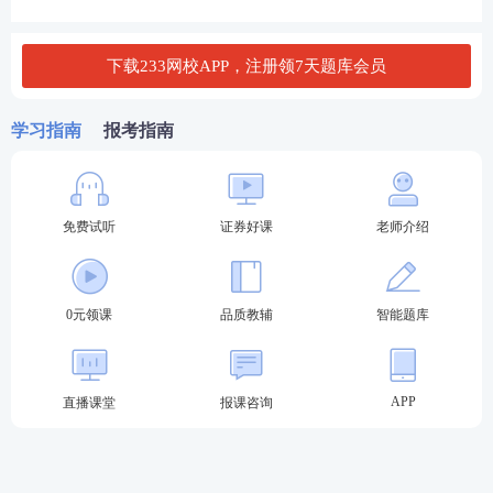
点击进入>>2022年证券行业水平测试报名入口
下载233网校APP，注册领7天题库会员
学习指南
报考指南
免费试听
证券好课
老师介绍
四川8月证券统一测试时间安排
0元领课
品质教辅
智能题库
测试时间:2022年8月20日至21日
测试费用:61元/科
APP
直播课堂
报课咨询
交费方式:网上交费
报名交费时间:2022年7月25日15时至8月1日15时