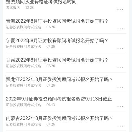
投资顾问从业资格证考试报名时间
融市场
基础知识
；
专项业务水平评价测试对应的专业
考试报名
12-28
科目
为：
证券投资顾问业务
、
发布证券研究报告业
务
、
投资银行业务
等。
青海2022年8月证券投资顾问考试报名开始了吗？
证券投资顾问考试报名
07-26
高级管理人员水平评价测试的一般高级管理人员水平
宁夏2022年8月证券投资顾问考试报名开始了吗？
评价测试对应的科目为：证券公司高级管理人员水平
证券投资顾问考试报名
07-26
评价测试；专项高级管理人员水平评价测试对应的专
业科目为：合规管理人员水平评价测试、证券评级业
甘肃2022年8月证券投资顾问考试报名开始了吗？
证券投资顾问考试报名
07-26
务高级管理人员资质测试等。
黑龙江2022年8月证券投资顾问考试报名开始了吗？
★
证券考试改革已实施，证书含金量提升，考试
证券投资顾问考试报名
07-26
难度或增大，提前备考才能掌握主动权，讲师王
2022年9月证券投资顾问考试报名缴费9月13日截止
佳荣、孙婧带你抢占先机一考通关，
2022年早日
证券投资顾问考试报名
09-13
拿下证书>
内蒙古2022年8月证券投资顾问考试报名开始了吗？
★
2022证券统考报名即将开启，金融大神王佳
证券投资顾问考试报名
07-26
荣，为你解密90%全真机考必考考点，提前避开