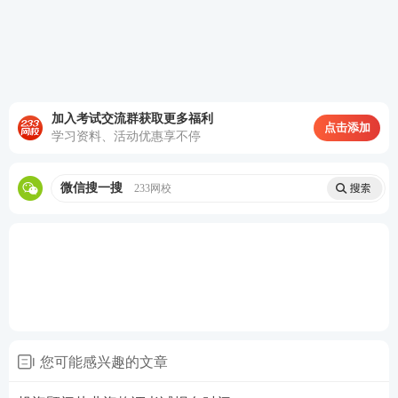
退费时间:2022年7月27日15时至8月9日15时
四川证券考试名称已变更
根据《
证券行业专业人员水平评价测试实施细则
》，
加入考试交流群获取更多福利
将证券从业资格考试调整为非准入类的专业能力水平
点击添加
学习资料、活动优惠享不停
评价测试。相应的考试
名称变更为证券行业专业人员
水平评价测试
，测试
分为从业人员专业能力水平评价
微信搜一搜
233网校
测试
和
高级管理人员水平评价测试
两类。其中从业人
员专业能力水平评价测试包括
一般业务水平评价测试
和
专项业务水平评价测试
；高级管理人员水平评价测
试分为一般高级管理人员水平评价测试和专项高级管
理人员水平评价测试。
从业人员专业能力水平评价测试的
一般业务水平评价
您可能感兴趣的文章
测试
对应的基础科目为
：
证券市场基本
法律法规
和
金