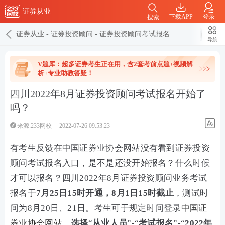
证券从业
下载APP
登录
搜索
证券从业
-
证券投资顾问
-
证券投资顾问考试报名
导航
V题库：超多证券考生正在用，含2套考前点题+视频解
析+专业助教答疑！
四川2022年8月证券投资顾问考试报名开始了
吗？
来源:233网校
2022-07-26 09:53:23
有考生反馈在中国证券业协会网站没有看到证券投资
顾问考试报名入口，是不是还没开始报名？什么时候
才可以报名？四川2022年8月证券投资顾问业务考试
报名于
7月25日15时开通，8月1日15时截止
，测试时
间为8月20日、21日。考生可于规定时间登录
中国证
券业协会网站
，
选择
“
从业人员
”-“
考试报名
”-“
2022年