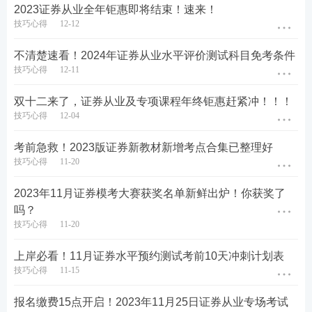
2023证券从业全年钜惠即将结束！速来！
技巧心得
12-12
不清楚速看！2024年证券从业水平评价测试科目免考条件
技巧心得
12-11
双十二来了，证券从业及专项课程年终钜惠赶紧冲！！！
技巧心得
12-04
考前急救！2023版证券新教材新增考点合集已整理好
技巧心得
11-20
2023年11月证券模考大赛获奖名单新鲜出炉！你获奖了
吗？
技巧心得
11-20
上岸必看！11月证券水平预约测试考前10天冲刺计划表
完整版【
点此进入资料包-精品区-53批
下载
】。
技巧心得
11-15
2023版证券考试教材长啥样？新版考试大纲如何下
报名缴费15点开启！2023年11月25日证券从业专场考试