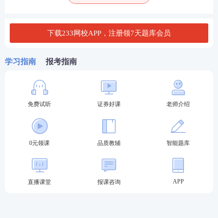
下载233网校APP，注册领7天题库会员
学习指南
报考指南
完整版【
点此进入资料包-精品区-53批
下载
】。
免费试听
证券好课
老师介绍
2023年《证券
法律法规
》新旧教材对比
法规
新旧版对比通过2023版和2022版教材对比，按照
0元领课
品质教辅
智能题库
章、节、新旧页码、变动点区分开来，方便考生快速
定位到考点，
2023版证券法律法规变动比例大概在2
0%左右，其中第一章第九节私募投资基金监督管理条
APP
直播课堂
报课咨询
例和第二章第六节证券公司网络和信息安全管理为整
节新增，考试需特别关注，第三章第一节证券经纪部