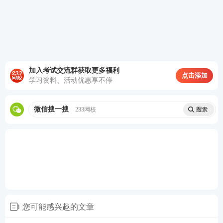
分的内容重新编写，变动较大，需重点关注，此外，
各章节内容主要是删减和小幅新增内容，重点关注新
增考点。
以下是2023版证券《证券法律法规》考试教材对比部
加入考试交流群获取更多福利
分内容展示：
点击添加
学习资料、活动优惠享不停
微信搜一搜
233网校
您可能感兴趣的文章