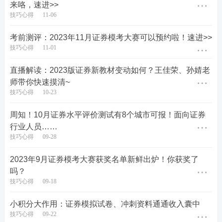
载？
来咯，速进>>
技巧心得
11-06
2023年10月16日中国证券业协会发布了《证券行业专
业人员一般业务水平评价测试统编教材(2023)》，分
考前测评：2023年11月证券模考大赛可以预约啦！速进>>
技巧心得
11-01
为《金融市场基础知识》和《证券市场基本法律法
规》两本。
【
233网校书店购买，送30天V1体验版题
直播解读：2023版证券新教材变动如何？王佳荣、孙婧老
库会员>>
】
师带你快速摸清~
技巧心得
10-23
2023版教材如下图所示：
周知！10月证券水平评价测试有8个城市可报！面向证券
行业人员……
技巧心得
09-28
2023年9月证券模考大赛获奖名单新鲜出炉！你获奖了
吗？
技巧心得
09-18
小积分大作用：证券模拟试卷、冲刺资料通通收入囊中
技巧心得
09-22