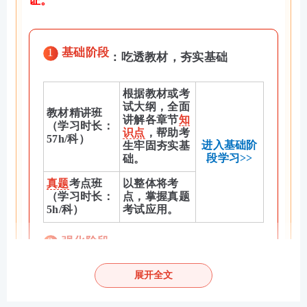
证。
1
基础阶段
：吃透教材，夯实基础
根据教材或考
试大纲，全面
教材精讲班
讲解各章节
知
（学习时长：
识点
，帮助考
57h/科）
进入基础阶
生牢固夯实基
段学习>>
础。
真题
考点班
以整体将考
（学习时长：
点，掌握真题
5h/科）
考试应用。
2
强化阶段
：巩固考点，专项突破
冲刺串讲班
考点框架梳理
展开全文
（学习时长：
串讲，针对性
4h/科）
巩固锁分
进入强化阶