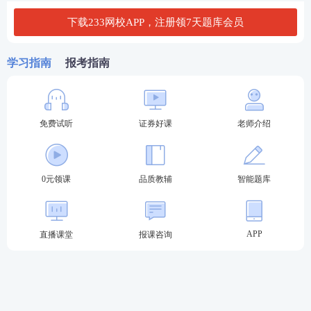
段学习>>
专项突破班
计算题
专项讲
下载233网校APP，注册领7天题库会员
（学习时长：
解，提升计算
3h/科）
题正确率
学习指南
报考指南
3
冲刺阶段
：冲刺锁分，查漏补缺
模考金题班
2套突击卷讲
（学习时长：
解，考前强化
免费试听
证券好课
老师介绍
4h/科）
训练
进入冲刺阶
段学习>>
直播密训班
刷题巩固，查
（学习时长：
漏补缺，练
0元领课
品质教辅
智能题库
3h/科）
出“题感”
APP
直播课堂
报课咨询