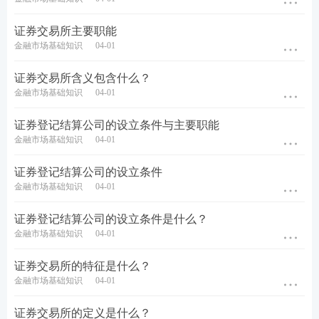
证券交易所主要职能
金融市场基础知识
04-01
证券交易所含义包含什么？
金融市场基础知识
04-01
答疑互助：添加233网校证券从业学霸君微信号【
sun
证券登记结算公司的设立条件与主要职能
233wx
】加入233网校备考大家庭，我们共同学习一起
金融市场基础知识
04-01
进步相约拿证！
证券登记结算公司的设立条件
证券报考：【
报考条件查询
】【
报名照片处理
】【
证
金融市场基础知识
04-01
券行业薪资查询
】
证券登记结算公司的设立条件是什么？
考试推荐：
【
干货笔记
】【
考点速记
】【
教材内部资
金融市场基础知识
04-01
料/题库会员免费领
】
证券交易所的特征是什么？
金融市场基础知识
04-01
刷题神器：
【
233网校APP
】【
证券限时答题PK挑
战
】【
拍照/关键词搜题
】
证券交易所的定义是什么？