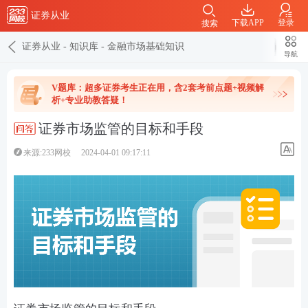
证券从业
下载APP
登录
搜索
证券从业
-
知识库
-
金融市场基础知识
导航
V题库：超多证券考生正在用，含2套考前点题+视频解
析+专业助教答疑！
证券市场监管的目标和手段
来源:233网校
2024-04-01 09:17:11