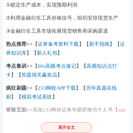
①
锁定生产成本，实现预期利润
②
利用金融衍生工具价格信号，组织安排现货生产
③
金融衍生工具市场拓展现货销售和采购渠道
热点推荐>>
【
证券备考资料下载
】【
新手指南
】【
证
券知识库
】【
新人礼包
】
考点集训>>
【
60s高频考点速记
】【
高频知识点打
卡
】【
答题闯关赢奖品
】
疯狂刷题>>
【
233网校APP下载
】【
历年真题在线
刷
】【
模拟考试系统
】
答疑互助>>
添加233网校证券学霸君微信个人号【
sun
233wx
】加入233网校备考大家庭，我们共同学习一起
进步相约拿证！
展开全文