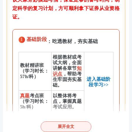
定科学的复习计划，方可顺利拿下证券从业资格
证。
1
基础阶段
：吃透教材，夯实基础
根据教材或考
试大纲，全面
教材精讲班
讲解各章节
知
（学习时长：
识点
，帮助考
57h/科）
进入基础阶
生牢固夯实基
段学习>>
础。
真题
考点班
以整体将考
（学习时长：
点，掌握真题
5h/科）
考试应用。
2
强化阶段
：巩固考点，专项突破
展开全文