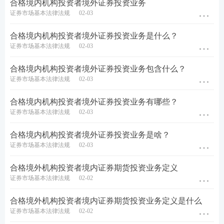
合格境内机构投资者境外证券投资业务
证券市场基本法律法规
02-03
合格境内机构投资者境外证券投资业务是什么？
证券市场基本法律法规
02-03
合格境内机构投资者境外证券投资业务包含什么？
证券市场基本法律法规
02-03
合格境内机构投资者境外证券投资业务有哪些？
答疑互助：添加233网校证券从业学霸君微信号【
sun
证券市场基本法律法规
02-03
233wx
】加入233网校备考大家庭，我们共同学习一起
进步相约拿证！
合格境内机构投资者境外证券投资业务是啥？
证券市场基本法律法规
02-03
证券报考：【
报考条件查询
】【
报名照片处理
】【
证
合格境外机构投资者境内证券期货投资业务定义
券行业薪资查询
】
证券市场基本法律法规
02-02
考试推荐：
【
干货笔记
】【
考点速记
】【
教材内部资
合格境外机构投资者境内证券期货投资业务定义是什么
料/题库会员免费领
】
证券市场基本法律法规
02-02