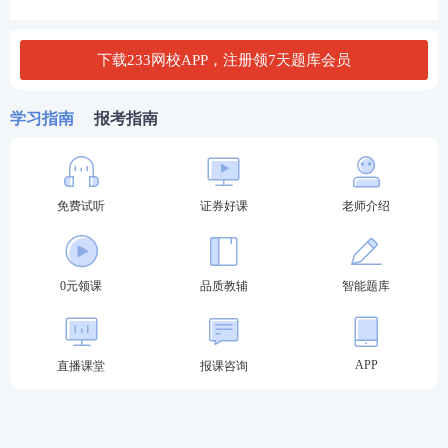
冲刺串讲班
考点框架梳理
（学习时长：
串讲，针对性
4h/科）
巩固锁分
进入强化阶
下载233网校APP，注册领7天题库会员
段学习>>
专项突破班
计算题
专项讲
（学习时长：
解，提升计算
学习指南
报考指南
3h/科）
题正确率
3
冲刺阶段
：冲刺锁分，查漏补缺
免费试听
证券好课
老师介绍
模考金题班
2套突击卷讲
（学习时长：
解，考前强化
4h/科）
训练
进入冲刺阶
段学习>>
直播密训班
刷题巩固，查
0元领课
品质教辅
智能题库
（学习时长：
漏补缺，练
3h/科）
出“题感”
APP
直播课堂
报课咨询