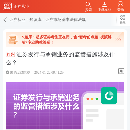
证券从业
下载APP
登录
搜索
证券从业
-
知识库
-
证券市场基本法律法规
导航
V题库：超多证券考生正在用，含2套考前点题+视频解
析+专业助教答疑！
证券发行与承销业务的监管措施涉及什
么？
来源:233网校
2024-01-22 09:41:29