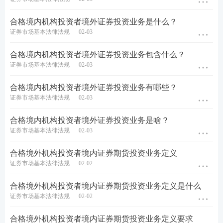
合格境内机构投资者境外证券投资业务是什么？
证券市场基本法律法规
02-03
合格境内机构投资者境外证券投资业务包含什么？
证券市场基本法律法规
02-03
合格境内机构投资者境外证券投资业务有哪些？
证券市场基本法律法规
02-03
答疑互助：添加233网校证券从业学霸君微信号【
sun
合格境内机构投资者境外证券投资业务是啥？
证券市场基本法律法规
02-03
233wx
】加入233网校备考大家庭，我们共同学习一起
进步相约拿证！
合格境外机构投资者境内证券期货投资业务定义
证券市场基本法律法规
02-02
证券报考：【
报考条件查询
】【
报名照片处理
】【
证
券行业薪资查询
】
合格境外机构投资者境内证券期货投资业务定义是什么
证券市场基本法律法规
02-02
考试推荐：
【
干货笔记
】【
考点速记
】【
教材内部资
合格境外机构投资者境内证券期货投资业务定义要求
料/题库会员免费领
】