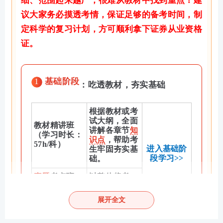
细、范围起来越广，很难从教材中找到重点！建
议大家务必摸透考情，保证足够的备考时间，制
定科学的复习计划，方可顺利拿下证券从业资格
证。
1
基础阶段
：吃透教材，夯实基础
根据教材或考
试大纲，全面
教材精讲班
讲解各章节
知
（学习时长：
识点
，帮助考
57h/科）
进入基础阶
生牢固夯实基
段学习>>
础。
真题
考点班
以整体将考
（学习时长：
点，掌握真题
5h/科）
考试应用。
展开全文
2
强化阶段
：巩固考点，专项突破