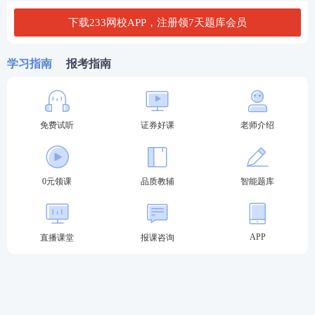
下载233网校APP，注册领7天题库会员
冲刺串讲班
考点框架梳理
（学习时长：
串讲，针对性
4h/科）
巩固锁分
进入强化阶
学习指南
报考指南
段学习>>
专项突破班
计算题
专项讲
（学习时长：
解，提升计算
3h/科）
题正确率
免费试听
证券好课
老师介绍
3
冲刺阶段
：冲刺锁分，查漏补缺
模考金题班
2套突击卷讲
0元领课
品质教辅
智能题库
（学习时长：
解，考前强化
4h/科）
训练
进入冲刺阶
段学习>>
直播密训班
刷题巩固，查
（学习时长：
漏补缺，练
APP
直播课堂
报课咨询
3h/科）
出“题感”