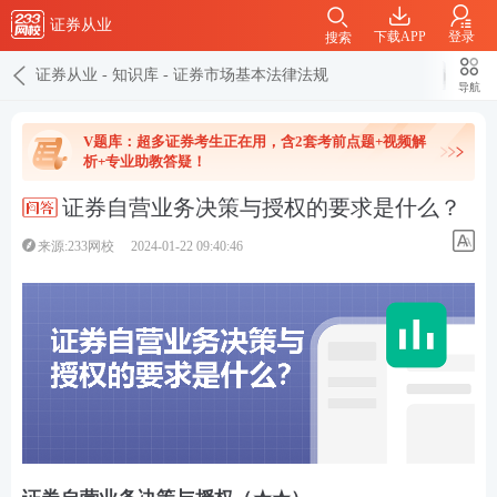
证券从业
下载APP
登录
搜索
证券从业
-
知识库
-
证券市场基本法律法规
导航
V题库：超多证券考生正在用，含2套考前点题+视频解
析+专业助教答疑！
证券自营业务决策与授权的要求是什么？
来源:233网校
2024-01-22 09:40:46