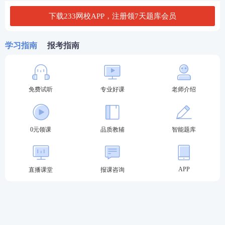
考试；如果下一次考试时，忘记报考、忘记参加未通
下载233网校APP，注册领7天题库会员
过的科目，或者参加了该科目考试仍未通过的，之前
通过的科目成绩作废。
学习指南
报考指南
3、银行从业证书什么时候申请？
银行从业考过了需在指定时间在中国银行协会申请证
免费试听
专业好课
老师介绍
书，2025年银行从业全国资格证书申请时间：一般在
考后20-30天左右，具体时间中国银行协会发通知。
0元领课
品质教辅
智能题库
4、已经取得了银行从业证书可以继续报第二个专业
吗？
APP
直播课堂
报课咨询
可以，报考第二个专业无需在报考法律法规科目。
立即进入>>银行从业考试成绩查询入口