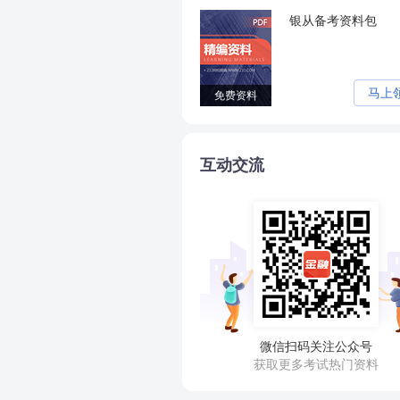
税前利润=营业利润+营业外收入-营业外支出
银从备考资料包
银行正常经营活动的最终结果，是进行绩效评价时的基本指标
按照
前利润-所得税
马上
免费资料
分析法
法组织
互动交流
。
每股盈利=税后净收入/发行在外的普通股股数
净利息收益=净利息收入/总资产
资产收益率=税后净收入/总资产
反映银行管理的效率，表示银行管理人员将资产转化为净收益的能力
资本收益率=税后净收入/股本总额，反映股东投资的回报情况
微信扫码关注公众号
杜邦分析法：资本收益率=利润率
×
资产使用率
×
股权乘数
获取更多考试热门资料