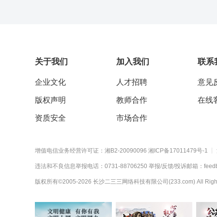
（
6
）加强薪酬和激励机制的监管。
五、西方主要经济体的金融监管
（一）美国金融监管
1、发展历程
①自由竞争时期（20世纪30年代以前）
关于我们
加入我们
联系
②“大萧条”后的严格监管时期（20世纪30年代至70年
代）
企业文化
人才招聘
意见
③再次放松监管时期（20世纪70年代至80年代）
④审慎监管时期（20世纪90年代至2007年次贷危机前）
版权声明
教师合作
在线
⑤次贷危机后全面强化监管
2、美国金融监管体系现状
资质安全
市场合作
美国联邦分业监管结构：
美联储（FRB）、联邦存款保险公
增值电信业务经营许可证：湘B2-20090096
湘ICP备17011479号-1
┊
机构性监管
证券交易委员会（SEC）、商品期
违法和不良信息举报电话：0731-88706250
举报/反馈/投诉邮箱：feedba
联邦层面
构及证券期货市场的监管。
版权所有©2005-
2026
长沙二三三网络科技有限公司(233.com)
All Rig
国家信用社管理局（NC
UA）
负责