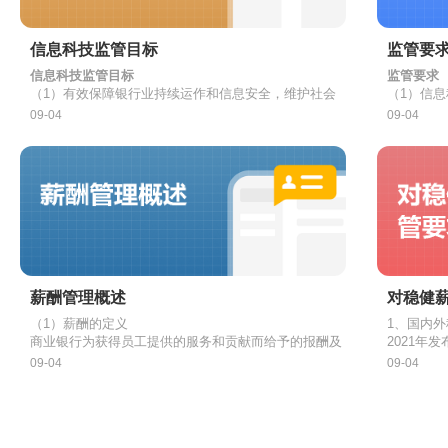
的独立
不得超过上季末资本净额的50%。
（2）持有包括直接持有与间接持
负债业
（
4
）在第二支柱框
资本充足率
金融租赁公司的资本充足率是指金
控制、持有和重大影响
括独立
（3）重大影响是指对法人或组织
信息科技监管目标
监管要
场原则
（
1
）界定并区分一
单一客户融资集中度是指金融租赁
政策的制定。
信息科技监管目标
监管要求
单一客户融资集中度
③
独立
（1）有效保障银行业持续运作和信息安全，维护社会
（1）信
一级资本应能够在
融租赁公司的单一客户融资集中度
稳定，确保金额安全和保障公众利益。
①明确信
09-04
09-04
（1）控股股东：指出资额占公司资
本仅在银行破产清
（2）具体目标：业务连续性、信息安全、公众满意
险监督的“
其他业
单一集团客户融资集中度是指金融
度、合法合规。
②设立信
出资额或者持有股份的比例虽然不
（
2
）对普通股、其
单一集团客户融资集中度
控股股东、实际控制人
技部门和
金融租赁公司的单一集团客户融资
会的决议产生重大影响的股东。
③以正式
具的损失吸收能力
修改资本定义，强化监管资本基础
部分纳入
（2）实际控制人：指虽不是公司
（
3
）引入严格的、
④设立首
同业拆借比例是指金融租赁公司同
同业拆借比例
策，首席
和其他无形资产、
不得超过资本净额的100%。
验
（2）信
（1）一致行动人：指通过协议、
信息科技
（
4
）取消专门用于
一致行动人、最终受益人
人、法人或非法人组织。
一复杂信
薪酬管理概述
对稳健
4、项目公司监管
（
5
）要求商业银行
（3）信
（2）最终受益人：指实际享有商
（1）薪酬的定义
1、国内
重点关注
转为普通股，以吸
商业银行为获得员工提供的服务和贡献而给予的报酬及
2021年
力。
项目公司是指金融租赁公司、金融租赁公
其相关支出，包括基本薪酬、绩效薪酬、中长期激励、
索扣回机
09-04
（4）信
09-04
福利性收入等项下的货币和非现金的各种权益性支出。
（2）薪酬管理体制
酬追索扣
2、《薪
基本概念
的项目子公司。项目公司的租赁物包括飞
目标：
①目前，各商业银行初步建立了以董事会作为责任主体
（1）制
监督管理机构认可的其他设备资产。
（
1
）为银行体系杠
的薪酬管理组织架构。
为：
②董事会下设薪酬管理委员会，负责全行薪酬制度和政
①薪酬机
建立杠杆率监管标准，弥补资本充足率缺陷
杠杆化过程带来的