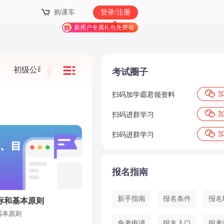
购课车
登录/注册
新用户专属礼包免费领
初级公司信贷
初级银行管理
中级法律法规与综合
考试圈子
扫码加学霸君领资料
扫码进群学习
扫码进群学习
报名指南
新手指南
报名条件
报名
标和基本原则
基本原则
免考申请
报名入口
报考