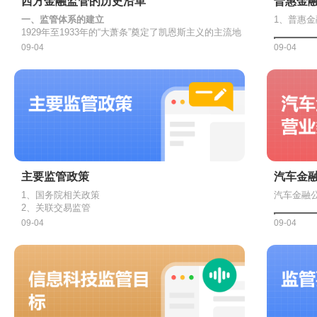
西方金融监管的历史沿革
普惠金
保证当选
（4）董
5、客户
一、监管体系的建立
1、普惠
业银行章
行政主管
关联法人或非法人组织包括：商业银
1929年至1933年的“大萧条”奠定了凯恩斯主义的主流地
股东在投
（5）股
临时冻结
位，西方国家普遍建立起对银行的现代监管体系。
09-04
临时增补
09-04
业银行5%以上股权的，或者持股不
关键因
二、金融管制的放松
股东提出
①20世纪70年代以后，严重的滞胀使凯恩斯主义陷入困
二、董事
关联法人或非法人组织
控制人、一致行动人、最终受益人；
换。
境，自由主义、新自由主义理论占据上风，在金融领域
权利：①
基本原
此外，商业银行的控股股东、实际控
体现为金融自由化。
②1987年4月，美国联邦储备委员会对《格拉斯—斯蒂
况；②对
格尔法案》的第二十条条款进行了重新解释，允许一些
监督；③
责任：董
组织等也是关联方。
大银行通过建立附属公司的方式开展某些“不合格”的证
三、国际金融监管合作
重要意
三、独立
券业务。
为了加强对国际银行业的统一监管，在国际清算银行内
部成立了巴塞尔银行监管委员会（巴塞尔委员会）。
商业银行按照实质重于形式和穿透的
巴塞尔委员会成立的吕的是协调加强对国际银行业的统
独立董
（1）关联方的认定考虑时间维度，
一监督与管理，协调世界各国金融监督与管理的制度，
主要监管政策
汽车金
2、我国
增强金融体系的稳定性。
四、金融监管的改进
（1）小
其他关联方
以认定为关联方。
1、国务院相关政策
汽车金融
（一）《巴塞尔协议》的主要变化
（2）“三
2、关联交易监管
（2）近亲属的范围可以扩展，不仅
（3）金
根据《银行保险机构关联交易管理办法》《金融租赁公
09-04
09-04
（4）做
2010
年《巴塞尔协议
Ⅲ
》
①
单独
司管理办法》相关规定，金融租赁公司重大关联交易是
（3）内部工作人员及其控制的法人
资产业
效衔接
指金融租赁公司与单个关联方之间单笔交易金额达到金
金融租赁公司与单个关联方的交易金额累计达到前款标
事会提
3、我国
融租赁公司上季末资本净额5%以上，或累计达到金融
准后，其后发生的关联交易，每累计达到上季末资本净
（
1
）提高资产证券
（1）健
2、相关概念界定
租赁公司上季末资本净额10%以上的交易。
额的5%以上，应当重新认定为重大关联交易。一般关
金融租赁公司及其设立的控股子公司、项目公司之间的
东不得
（2）创
联交易是指除重大关联交易以外的其他关联交易。
关联交易不适用监管法规关于关联交易的规定。金融租
（
2
）大幅度提高内
（3）加
②
已经
赁公司对单个关联方的融资余额不得超过上季末资本净
3、监管指标
扩大资本覆盖面，增强风险捕捉能力
（1）控制包括直接控制、间接控
（4）加
（
3
）大幅度提高场
额的30%。金融租赁公司对全部关联方的全部融资余额