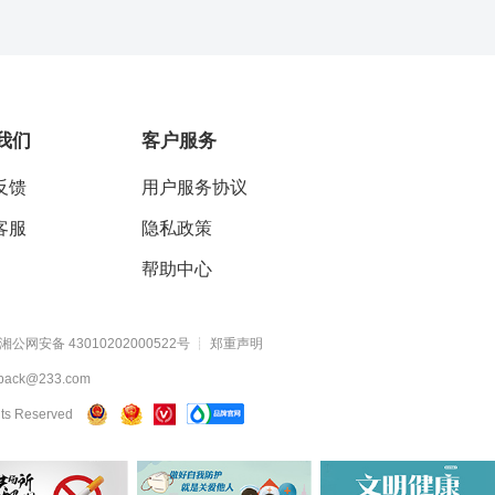
我们
客户服务
反馈
用户服务协议
客服
隐私政策
帮助中心
司（FDIC）、货币监理署（OCC）共同负责对商业银行的监管。
湘公网安备 43010202000522号
┊
郑重声明
货交易委员会（CFTC）、美国投资者保护公司（SIPC）共同负责对证券
ck@233.com
hts Reserved
监管所有参加联邦保险的信用社。