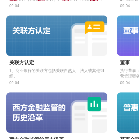
计、
三、内部审计的目标
事务所
审计）、
内部
审计（也称
部门和单位
审计）
人和交易
2、客户
09-04
09-04
二、内部审计的地位
1、推动
国家
有关经济金融法律法规和监管规则的有效
其他身份
（1）银
国务院银行业监督管理机构一直将
落实
审计监督
条线作为
业
效身份证
务关系，
（4）银
务管理
2、促进
条线（
商业银行
第一
建立并持续完善有效的风险管理、内
道防线）、
风险合规
条线（
第二
道防
存在代理
现钞兑换
登记
汇款
线）后的
控合规和公司治理架构
第三
道防线
件或者身
人民币1万
名、住所
（6）金
3、相关
审计对象
有效履职，共同实现本银行战略目标
（2）银行
接收境外
司、金融
四、内部审计的准则
外币等值
汇款人
客户签订
5、出现
账
1、内部审计工作应
独立
于业务经营、风险管理和内控
（3）银
应要求境
件或其他
户
：
合规，并对上述职能履行的有效性实施评价
箱的
（5）信
存复印件
（1）客户
（6）
实际
先前
2、内部审计活动应遵循
独立性
、
客观性
原则，不断提
身份证件
3、在与
文件种类
整性
存在
升内部审计人员的专业能力和职业操守
登记
当采取
代表人或
份的其他
二、客户
委托
持
关联方认定
董事
有效身份
4、客户
（2）客
6、银行
1、对于
1、商业银行的关联方包括关联自然人、法人或其他组
执行董事
效期
（3）客
户身份的
性交易记
5、反洗
的，
织。
营管理职
由的，金
法机关依
的责任
2、对于
理职责的
定者，也
非执行董
09-04
洗钱和恐
7、对本
3、客户
料和交易
三、大额
09-04
事。
（4）客户
每半年
可疑交易
照本法获
1、银行
进
关联自然人包括商业银行的自然人控
独立董事
（5）金
存期届满
钱
日
（3）
刑事诉
内以电
自然
务，并与
信息存在
调查工作
6、银行
2、银行
单笔或者
上股权的，或持股不足5%但对商业
响其进行
一、董事
4、对依
移交
交易：（
10万美元
3、金融
国务
重要分行（分公司）的高级管理人员
（1）董
和交易信
上、外币
（4）
程确认为
自然
关联自然人
人数范围
何单位和
取、现金
单笔或者
告，最迟
员。上述关联方的配偶、父母、成年
会提出董
（2）董
及其他形
1万美元
4、银行
（
行的有表
件进行初
（2）
照
国家反
非自
关联自然人还包括商业银行法人控股
出董事候
议通过后
（3）董
日单笔或
恐怖活动
股股东、主要股东，实际控制人的-
不得超过
人。
诺，同意
等值
采取冻结
20万