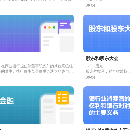
的实际受益人，核对客户的
身份识别的情形
有
效身份证件或者
商业银行董事会、监事会
09-04
证明文件
行等金融机构以开立账户等方式与客户建立业
，登记客户身份基本信息，并
留存
有
的，通过制定和实施系统
件或者其他身份证明文件的复印件或者影印件
为不在本机构开立账户的客户提供现金汇款、
行等金融机构为客户向境外汇出资金时，应当
制目标的动态过程和机制
（2）目标
关系时，银行还应当核对
、票据兑付等一次性金融服务且交易金额单笔
人
的
姓名或名称
、
账号
、
代理人
住所
和
的有效身份证
收款人
的
姓
①保证国家有关法律法规
份证明文件
元
融资产管理公司、金融资产投资公司、财务公
等信息
以上或者
外币等值1000美元
以上的
②保证商业银行发展战略
等为
汇入款的金融机构，发现汇款人
租赁公司、汽车金融公司、货币经纪公司在与
自然人
客户办理
人民币单笔5万元
姓名或名称
以上或
、
③保证商业银行风险管理
1万美元
金融业务合同时，应当
以下情况时，银行等金融机构应当
号
和汇款人
以上的
住所
现金存取
三项信息中任何一项缺失的，
核对
业务
客户的有效身份证
重新识别客
④保证商业银行业务记录
行等金融机构提供
外机构补充
身份证明文件，登记客户身份基本信息，并留
保管箱
服务时，应
了解
保管
管理信息的真实、准确、
托公司在设立信托时，应当核对
或影印件
要求
使用人
获得的客户身份资料的真实性、有效性、完
变更
姓名或名称、身份证件或身份证明
委托人
的有效
（3）基本原则
或其他身份证明文件，了解信托财产的来源，
客户的业务关系存续期间，银行等金融机构应
、身份证件号码、注册资本、经营范围、法定
疑点
的，以及金融机构认为应重新识别客户身
全覆盖原则、制衡性原则
负责人的
情形
身份资料和交易记录保存制度
人
续
、
的客户身份识别措施
受益人
的身份基本信息，并留存委托人的
股东和股东大会
证件或其他身份证明文件的复印件或者影印件
先前提交的身份证件或者身份证明文件
户行为或者交易情况出现
等金融机构委托金融机构以外的
客户身份资料，自业务关系结束当年或者一次
异常
的
第三方
已过有
识别客
：在商业银行担任除董事职务外的其他高级经
（1）股东
户姓名或者名称与国务院有关部门、机构和司
，
账当年计起至少保存
钱行政主管部门和其他依法负有反洗钱监督管
客户
金融机构
没有
在合理期限内更新且没有提出合理理
应当承担未履行客户身份识别义务
5年
务的董事。执行董事既是董事会决议的参与制
股东的权利：资产收益权
融机构应
法要求金融机构协查或者关注的犯罪嫌疑人、
交易记录，自交易记账当年计起至少保存
部门、机构履行反洗钱职责获得的客户身份资
中止
为客户办理业务
5年
是董事会决议的执行者。
事：指在商业银行不担任经营管理职务的董
者的权利；知情权；诉讼
怖融资分子的姓名或者名称
金融机构
身份资料和交易记录涉及正在被反洗钱调查的
信息，
交易和可疑交易报告制度：反洗钱制度的
只能
风险等级最高
用于反洗钱
的客户或者账户，至少
行政调查
相同
的
。司法机关依
核心
09-04
股东的义务：主要义务为
有
活动，且反洗钱调查工作在前款规定的最低保
得的客户身份资料和交易信息，
等金融机构应当在大额交易发生之日起
行一次审核
洗钱
、
恐怖融资
活动嫌疑的
只能
用于反洗
5个工作
股股东、实际控制人及其一致行动人、最终受益人；持有或控制商业银行
：指不在商业银行担任除董事以外的其他职
商业银行的股东应重点关
融机构获得的客户信息
时仍未结束的，金融机构应将其保存至
讼
子方式提交大额交易报告
人
客户银行账户与其他的银行账户发生当日
与先前
已经掌握的相关
反洗钱
所聘商业银行及其主要股东不存在任何可能影
充义务，交易行为的限制
结束
业金融机构破产或解散时，应当将资料和记录
等金融机构应向
累计交易人民币
不一致
或者
相互矛盾
反洗钱监测中心
50万元
的
（含）以上、外币等值
报告下列大额
银行经营管理有重大影响的自然人；商业银行的董事、监事、总行（总公
独立、客观判断关系的董事。
的提名与选任
（2）股东大会
法履行反洗钱职责或义务获得的客户身份资料
1）当日单笔或累计交易人民币
机构应当在按本机构可疑交易报告内部操作规
院银行业监督管理机构指定的机构
（含）以上的
境内
款项划转
5万元
（含）以
，以及具有大额授信、资产转移、保险资金运用等核心业务审批或决策权
事的提名程序，在商业银行章程规定的董事会
息，应当予以
等值
可疑交易后，及时以电子方式提交可疑交易报
人
客户银行账户与其他的银行账户发生当日
1万美元
（含）以上的现金缴存、现金支
保密
；
非依法律规定
，
不得
向任
内，按照拟选任人数，可以由董事会提名委员
个人提供
结售汇、现钞兑换、现金汇款、现金票据解付
累计交易人民币
不超过
5
个工作日
20万元
（含）以上、外币等值
子女及兄弟姐妹是关联方。
事候选人名单；单独或者合计持有商业银行发
事会提名委员会对董事候选人的任职资格和条
式的
业金融机构应当建立反恐怖融资管理机制，按
含）以上的
现金收支
跨境
款项划转
概念
决权股份总数3%以上股东亦可以向董事会提
步审核，合格人选提交董事会审议;经董事会审
恐怖主义工作领导机构
然人
客户银行账户与其他的银行账户发生当
发布的恐怖活动组织及
股东、主要股东，实际控制人的董事、监事、高级管理人员，商业银行法
选人。同一股东及其关联方提名的董事原则上
，以书面提案方式向股东大会提出董事候选
事候选人应当在股东大会召开之前作出书面承
者累计交易人民币
人员名单、冻结资产的决定，依法对相关资产
200万元
（含）以上、外币
致行动人，最终受益人的董事、监事、高级管理人员。
董事会成员总数的三分之一。
接受提名，承诺公开披露的资料真实、完整并
措施
美元
（含）以上的款项划转