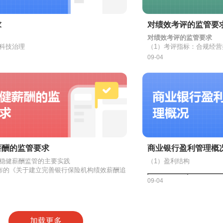
董事候选人应当由董事会提名委员会进行资质审查，审查重点包
⑥建立了与业务经营和监
有。
务
③
同业拆入
他非因自己故意或者过失
级管理
架下明确了商业银行全面风险治理架构的监管要求。
融租赁公司资本净额与风险加权资产的比例。
构，具有支撑业务经营的
性、专业知识、经验和能力等；独立董事的选聘应当主要遵循市
向银行提出请求赔偿的权
（7）受教育权：分为银
股东大会的投票机制
的财务和经营政策有参与决策的权力，但不能够控制或者与其他方共同控
④
向金融机构借款
统，具备保障业务持续运
⑦有与业务经营相适应的
期法定
求
对绩效考评的监管要
权益保护知识的教育权。
。
他设施。
级资本和二级资本的功能：
公司对单一承租人的全部融资租赁业务余额占金融租赁公司资本净额的比
（8）受尊重权
⑤
发行非资本类债券
费者合
对绩效考评的监管要求
⑧银保监会规章规定的其
2、
银行对消费者的主要义
董事在同一家商业银行任职时间累计不得超过六年。
息科技治理
（1）考评指标：合规经
银行持续经营条件下吸收损失，其中普通股应在一级资本中占主导地位；
不得超过资本净额的30％。
（2）金融租赁公司的发起
遵守相关法律；交易信息
《银行
息科技管理、信息科技风险管理和信息科技风
类、发展转型类、社会责
金融租赁公司的发起人包
09-04
本总额50%以上或者其持有的股份占股份有限公司股本总额50%以上的
①
资产证券化
求；交易有凭有据；保护
算条件下承受损失。
三道防线”职责；
①加强存款的基础性工作
立法人资格的商业银行，
年在商
务
租赁公司对单一集团的全部融资租赁业务余额占金融租赁公司资本净额的
息科技管理委员会，成员来自高管层、信息科
得设立时点性规模考评指
足50%，但依其出资额或者持有的股份所享有的表决权已足以对股东会、
②
向金融机构出售或回购汽车贷款应收款和汽车融资租赁应收
为制造适合融资租赁交易
2、专业子公司
他一级资本工具和二级资本工具分别建立严格的合格标准，以提高各类资
主要业务部门，并定期向高管层汇报工作；
②不得在综合绩效考评指
注册的具有独立法人资格
金融租赁专业子公司是指
集中度不得超过资本净额的50％。
制度（文件）明确信息科技治理作为重要组成
评指标；
。
认可的其他发起人。
规在中国境内自由贸易区
公司治理；
③不得设定没有具体目标
定领域融资租赁业务而设
金融租赁公司设立境内专业
的股东，但通过投资关系、协议或者其他安排，能够实际支配公司行为的
统一的资本扣减项目，并要求从核心一级资本中扣减。资本扣减项目包括
席信息官，直接向行长汇报，并参与重大决
名为要求的考评指标；
业拆
入
资金余额占金融租赁公司资本净额的比例。金融租赁公司的同业拆
特定领域是指金融租赁公
股，有特殊情况需引进其
信息官具有一定的信息科技专业背景或从业经
④加强对分支机构的绩效
融资租赁业务领域，包括
持股比例不得低于51%。
递延净税收资产等多项内容。
息科技风险管理
务，分支机构不得自行制
合作或其他途径，在行使表决权或参与其他经济活动时采取相同意思表示
管理机构认可的其他租赁
风险纳入全面风险管理，明确风险管理部门统
评标准及相关要求。
（2）考评机制
抵御市场风险的三级资本。
息科技风险管理。
当商业银行出现主要监管
薪酬的监管要求
商业银行盈利管理概
发行的非普通股工具必须带有减记或转股条款，在银行无法生存情况下减
息安全管理
质量或盈利水平明显恶化
业银行股权收益、金融产品收益的人。
外稳健薪酬监管的主要实践
（1）盈利结构
信息安全管理体系建设和信息安全管理执行
应当严格限定高级管理人
（3）监督管理
收损失。
发布的《关于建立完善银行保险机构绩效薪酬追
根据《绩效指引》等系列
司专业子公司依照相关法律法规，为从事融资租赁业务等特定目的而专门
制的指导意见》，要求银行建立完善的绩效薪
息系统开发及测试
行绩效管理的主要关注点
09-04
回机制。
酬指引》的主要内容和监管要求
机(含发动机)、船舶、集装箱、海洋工程结构物、工程机械、车辆以及经
①在激励约束机制方面，
定稳健的薪酬机制。薪酬机制应坚持的原则
履职评价体系、明确董事
①
建立规范的项目管理组织、制度和流程，明确
杆率累积确定底线，通过控制商业银行资产规模的过度扩张，缓释不确定
利息收入
人员绩效考核标准、程序
②年度经营计划的审慎性
制与银行公司治理要求相统一。
明，绩效考核的标准能否
③绩效考评目标与年度经
评价等职责；为项目团队提供充足的人力资源
风险以及对金融体系和实际经济的负面影响。
加载更多