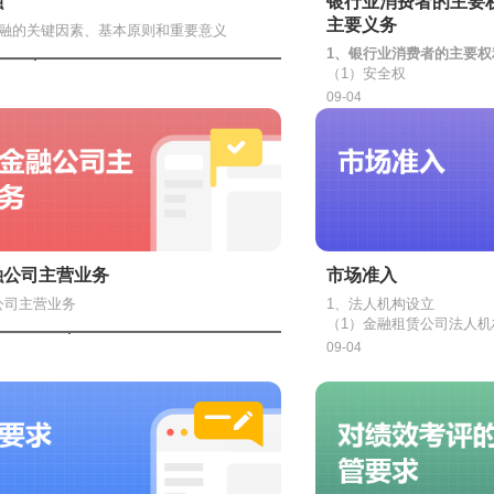
融
银行业消费者的主要
后切实履行董事义务。
事会应当在股东大会召开前依照法律法规和商
转移调查所涉及的账户资金的，国务院反洗钱
主要义务
金融的关键因素、基本原则和重要意义
程规定向股东披露董事候选人详细资料，保证
部门认为必要时，经其负责人批准，可以采取
行的法人控股股东、实际控制人及其一致行动人、最终受益人；持有或控
1、
银行业消费者的主要权
票时对候选人有足够的了解。
东大会对每位董事候选人逐一进行表决。遇有
措施。临时冻结不得超过
48
小时
（1）安全权
董事，由董事会提名委员会或符合提名条件的
足5%但对商业银行经营管理有重大影响的法人或非法人组织及其控股股东
素
可得性、多样且适当的产品、商业可行性和可持续性、安全和责任
①包括人身安全权和财产
并提交董事会审议，股东大会予以选举或更
09-04
的义务与责任
商业银行控制或施加重大影响的法人或非法人组织。
②严格区分机构自身资产
了解商业银行的各项业务经营情况和财务状
客户资金
则
健全机制、持续发展
；机会平等、惠及民生；市场主导、政府引导
制人控制或施加重大影响的法人或非法人组织，主要股东控制的法人或非
其他董事和高级管理层成员履行职责情况实施
（2）信息安全权
按照法规及商业银行章程认真履行职责。
事对商业银行负有忠实和勤勉义务。
银行业消费者对其基本信
大力发展普惠金融，让所有市场主体都能分享金融服务的雨露甘霖
相关业务人员知悉，不被
职责
义
董事
人查询或传播的权利，除
（3）知情权
推经济发展方式转型升级，促进社会公平和社会的和谐。
原则，还可以主动认定关联方：
和扣划外，银行应拒绝任
①金融机构应当以通俗易
和扣划。
确、全面地向金融消费者
事的提名和选任
独立董
在过去十二个月内或者根据相关协议安排在未来十二个月内构成关联方的
充分提示风险，不得发布
②享有知情权，是银行业
融公司主营业务
市场准入
在普惠金融方面的实践
等欺诈信息，不得作虚假
选择并实现公平交易的前
微金融服务
公司主营业务
1、法人机构设立
（4）自主选择权
①
独立
农”金融服务
（1）金融租赁公司法人机
包括配偶、父母、成年子女及兄弟姐妹，还可以是其他关系密切的家庭成
金融机构不得强买强卖，
融支持脱贫攻坚工作
①有符合《中华人民共和
②
独立
09-04
产品和服务，不得附加其
与汽车消费相关的贷款：购车贷款、向汽车经销商发放汽车贷
好巩固拓展脱贫攻坚成果与乡村振兴政策的有
或者合计持有商业银行发行的有表决权股份总数
1%
上的股东
、
董
公司章程。
或其他组织等。
误解的手段诱使金融消费
（5）公平交易权
务
他机构
②有符合规定条件的发起
提供汽车融资租赁业务
①金融机构不得设置违反
名委员会
、监事会
可以提出独立董事候选人，已经提名董事的股
普惠金融发展现状及持续深化
③注册资本为一次性实缴
合同中不得加重金融消费
《银行
化交易风险暴露的风险权重。
全多元化广覆盖的机构体系
人民币或等值的可自由兑
再提名独立董事
；
费者合法权利，不得限制
②银行制定的格式类合同
新金融产品和服务手段
①
接受汽车经销商采购车辆贷款保证金和承租人汽车租赁保证
④有符合任职资格条件的
董事会
部模型法下市场风险的资本要求和定性标准。
召开
径，不得减轻、免除本机
合同中有不符《合同法》
快推进金融基础设施建设
提名非独立董事的股东及其关联方不得再提名独立董事；被提名
业人员中具有金融或融资
当承担的民事责任。
则该条款无效。
（6）依法求偿权
制。
②
吸收股东等的定期存款
强普惠金融教育与金融消费者权益保护
联交易
外衍生品和证券融资交易的交易对手信用风险的资本要求。
应当不低于总人数的50%
⑤建立了有效的公司治理
除购买银行已有风险提示