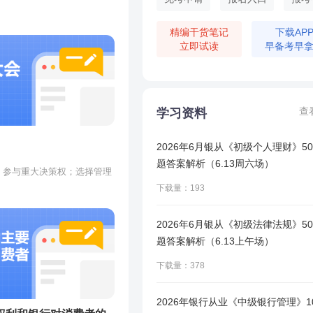
、高级管理层和全体员工参与
化的制度、流程和方法实现控
精编干货笔记
下载AP
。
立即试读
早备考早
及规章的贯彻执行
和经营目标的实现
的有效性
、会计信息、财务信息和其他
完整和及时
查
学习资料
、审慎性原则、相匹配原则。
2026年6月银从《初级个人理财》5
题答案解析（6.13周六场）
；参与重大决策权；选择管理
权。
下载量：193
出资义务。
5%以
注的义务：诚信义务：资本补
。
2026年6月银从《初级法律法规》5
司）和
题答案解析（6.13上午场）
的人
下载量：378
股东大会：由全部股东组成，对公司的重大事项做出决定的公司权力
人控
股东大会年会应当由董事会在每一会计年度结束后六个月内召集和召
2026年银行从业《中级银行管理》1