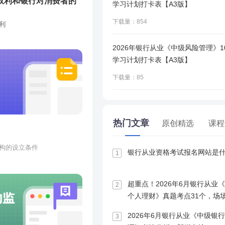
权利和银行对消费者的
学习计划打卡表【A3版】
①
决定公司的经营方针和投资计划
；
制商
②
选举和更换非由职工代表担任的董事、监事，决定有关董事、监事
下载量：854
利
、实际
③
审议批准董事会的报告
；
。
安全权
2026年银行从业《中级风险管理》1
与客户资产，不得挪用、占用
④
审议批准监事会或者监事的报告
；
学习计划打卡表【A3版】
；防范风险、推进创新；统筹规划、因地制宜
法人
⑤
审议批准公司的年度财务预算方案、决算方案
；
下载量：85
息与财务信息享有不被银行非
⑥
审议批准公司的利润分配方案和弥补亏损方案
；
，有利于促进金融业可持续发展，推动大众创业、万众创新、助
非法定机构和任何单位以及个
有关国家机关依法查询、冻结
⑦
对公司增加或者减少注册资本作出决议
；
何其他单位或个人查询、冻结
懂的语言，及时、真实、准
⑧
对发行公司债券作出决议
；
披露可能影响其决策的信息，
事的义务与责任
，都可
热门文章
原创精选
课程
夸大产品收益、掩饰产品风险
消费者在消费过程中作出自由
⑨
对公司合并、分立、解散、清算或者变更公司形式作出决议
；
或引人误解的宣传。
提条件。
董事的主要角色是中小股东的代言人。
⑩
修改公司章程
；
构的设立条件
员。
不得违背金融消费者意愿搭售
银行从业资格考试报名网站是
1
国公司法》和银保监会规定的
董事应当独立履职，不受商业银行控股股东、实际控制人或者其
公司章程规定的其他职权。
他不合理条件，不得采用引人
款
者购买其他产品。
或个人的影响。
法律允许和鼓励公司章程基于公司自治的原则，赋予股东大会更多的
人。
公平原则的交易条件，在格式
货币资本，最低限额为1亿元
超重点！2026年6月银行从业
2
者责任、限制或者排除金融消
保险机构公司治理准则》规定，独立董事履行职责时应当独立对
换货币。
个人理财》真题考点31个，场
金融消费者寻求法律救济途
必须符合《合同法》规定，如
①
通常情况下，董事会召集，董事长主持。
金
董事、高级管理人员，并且从
审议事项发表客观、公正的意见，并重点关注以下事项
：
重大关
构损害金融消费者合法权益应
相关条款的，一旦出现纠纷，
租赁工作经历3年以上的人员
②
股东大会会议应当以现场会议方式召开。
2026年6月银行从业《中级银
3
，董事的提名、任免以及高级管理人员的聘任和解聘，董事和高
。
、内部控制和风险管理体系。
类的产品而造成的损失外，其