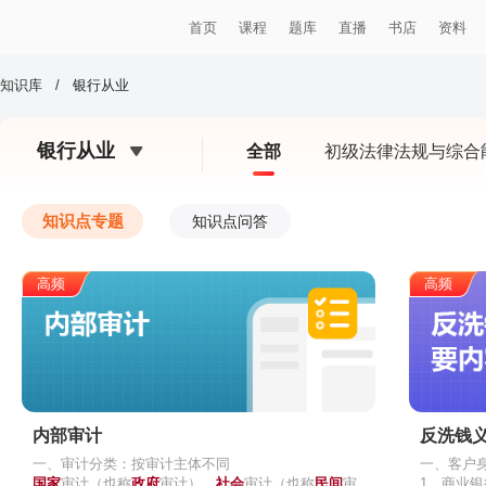
首页
课程
题库
直播
书店
资料
知识库
/
银行从业
银行从业
全部
初级法律法规与综合
知识点专题
知识点问答
高频
高频
内部审计
反洗钱
一、审计分类：按审计主体不同
一、客户
国家
审计（也称
政府
审计）、
社会
审计（也称
民间
审
1、商业