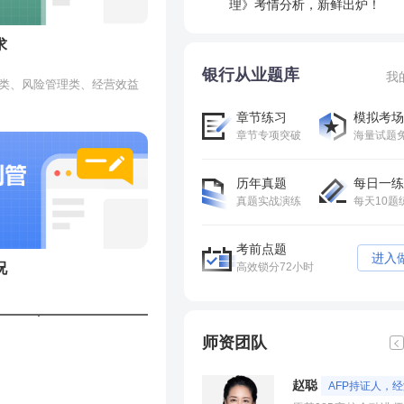
理》考情分析，新鲜出炉！
管要求相适应的信息科技架
而遭受人身、财产损害时，有
人员的薪酬，利润分配方案，聘用或解聘为公司财务报告进行定
股东大会决议的表决实行股东平等、资本多数决的民主决策规则
。即
必要、安全且合规的信息系
利。
行消费知识的教育权和消费者
制这些
营的技术与措施。
营业场所、安全防范措施和其
审计的会计师事务所，其他可能对商业银行、中小股东、金融消
求
表决。
例。金
法权益产生重大影响的事项。
他审慎性条件。
银行从业题库
我
务
营类、风险管理类、经营效益
二级资
人
公开；妥善处理客户交易请
保险机构公司治理准则》为独立董事规定了最低工作时间，即每
任类共五大类指标。
括在中国境内外注册的具有独
股东；
消费者信息；妥善处理投诉。
，强化存款日均贡献考评，不
章节练习
模拟考场
在中国境内注册的、主营业务
业银行工作的时间不得少于15个工作日。
比例。
标；
股东大
款业务
章节专项突破
海量试题
产品的大型企业，在中国境外
本工
标体系外设定单项或临时性考
的融资租赁公司以及银保监会
金融租赁公司依照相关法律法
、保税地区及境外，为从事特
值、单纯以市场份额或市场排
历年真题
每日一练
立的专业化租赁子公司。所谓
子公司原则上应100%控
人。
商誉
借比例
司已开展、且运营相对成熟的
他投资者的，金融租赁公司的
真题实战演练
每天10题
考评管理，合理分解考评任
飞机、船舶以及经银行业监督
定考评办法或层层加码提高考
的自然
业务领域。
考前点题
进入
指标没有达到监管要求、资产
况
高效锁分72小时
记或
，以及出现其他重大风险时，
员绩效考核结果及其薪酬。
指导意见，监管部门对商业银
设立
有：
①
商业银行收入的最主要来源。但中间业务和衍生金融交易的收
师资团队
银行业
是否建立健全对董事和监事的
和监事的履职标准，高级管理
②
细分为贷款利息收入、证券投资利息收入以及存放同业、同业
需求管理、开发管理、质量保障、问题管理、版本管理、项目后
的去
等激励约束机制是否公正透
。
赵聪
AFP持证人，
③
法定准备金率越低，生息资产比重越大，利率越高，所获得的
体现保护存款人和投资人利益
营计划的吻合性。
配备，建立有效的激励机制；具备项目创新能力。