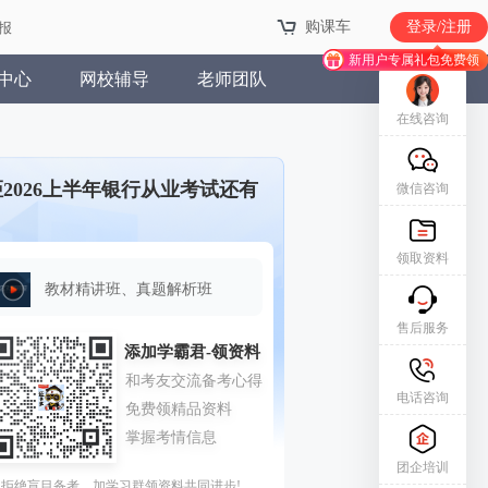
购课车
购课车
登录/注册
登录/注册
报
报
新用户专属礼包免费领
新用户专属礼包免费领
中心
网校辅导
老师团队
在线咨询
距2026上半年银行从业考试还有
微信咨询
领取资料
教材精讲班、真题解析班
售后服务
电话咨询
团企培训
拒绝盲目备考，加学习群领资料共同进步!