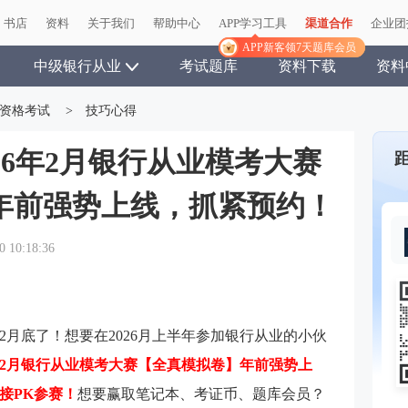
书店
书店
资料
资料
关于我们
关于我们
帮助中心
帮助中心
APP学习工具
APP学习工具
渠道合作
渠道合作
企业团
企业团
APP新客领7天题库会员
APP新客领7天题库会员
中级银行从业
考试题库
资料下载
资料
资格考试
>
技巧心得
026年2月银行从业模考大赛
年前强势上线，抓紧预约！
0 10:18:36
月底了！想要在2026月上半年参加银行从业的小伙
6年2月银行从业
模考大赛【全真模拟卷】年前强势上
接PK参赛！
想要赢取笔记本、考证币、题库会员？