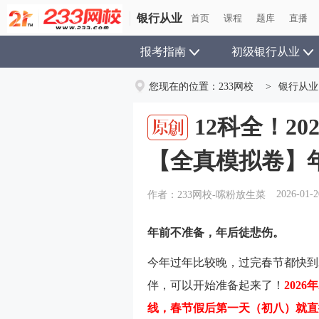
银行从业
银行从业
首页
首页
课程
课程
题库
题库
直播
直播
报考指南
初级银行从业
您现在的位置：
233网校
>
银行从业
12科全！2
【全真模拟卷】
2026-01-2
作者：233网校-嗦粉放生菜
年前不准备，年后徒悲伤。
今年过年比较晚，过完春节都快到2
伴，可以开始准备起来了！
202
线，春节假后第一天（初八）就直