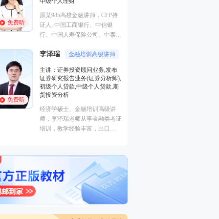
中级个人理财
业务(保荐代表人)
法律法规,中级法
原某985高校金融讲师，CFP持
能力,初级法律法
免费听
免费听
证人, 中国工商银行、中信银
曾就职于多家大型
行、中国人寿保险公司、中泰证
司，具有丰富的金
券、中国邮政集团等多家机构特
验，外汇分析师，
李泽瑞
聘内训讲师。
金融培训高级讲师
易大赛评委，同时
主讲：证券投资顾问业务,发布
徐雨光
个从业资格。
授课专
证券研究报告业务(证券分析师),
初级个人贷款,中级个人贷款,期
主讲：初级个人理
货投资分析
免费听
美国经济学硕士。
经济学硕士、金融培训高级讲
金融系，主要教学
免费听
师，李泽瑞老师从事金融类考证
投资理财，教学经
培训，教学经验丰富，出口
功底深厚，对热点
成“段子”，是一个让学员欲罢不
确，讲课生动有趣
能的很有个人风格的老师，江湖
学员称被讲课耽误的“德云社”编
外弟子。