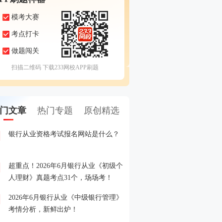
模考大赛
考点打卡
做题闯关
扫描二维码 下载233网校APP刷题
门文章
热门专题
原创精选
银行从业资格考试报名网站是什么？
2026年6月银行从业模考
1
测卷】，6月1日开赛！
超重点！2026年6月银行从业《初级个
2026年银行从业考试报名
2
人理财》真题考点31个，场场考！
了解的都在这！
2026年6月银行从业《中级银行管理》
2026年2月银行从业模考
3
考情分析，新鲜出炉！
拟卷】，年前预约，初八