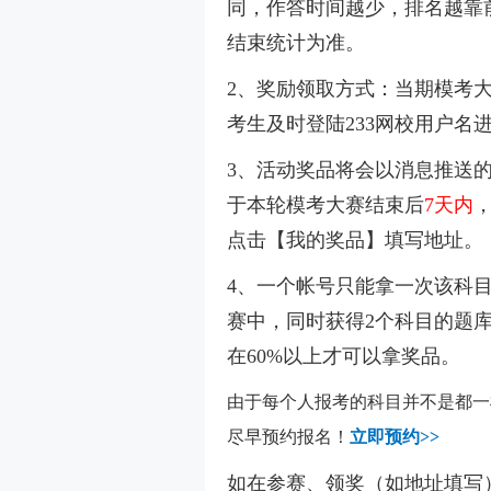
同，作答时间越少，排名越靠
结束统计为准。
2、奖励领取方式：当期模考
考生及时登陆233网校用户名
3、活动奖品将会以消息推送
于本轮模考大赛结束后
7天内
，
点击【我的奖品】填写地址。
4、
一个帐号只能拿一次该科目
赛中，同时获得2个科目的题库
在60%以上才可以拿奖品。
由于每个人报考的科目并不是都一
尽早预约报名！
立即预约>>
如在参赛、领奖（
如地址填写