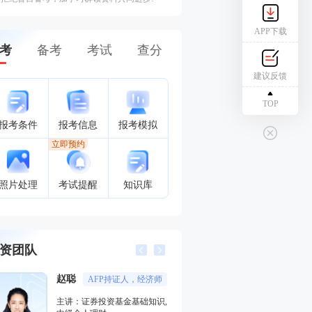
APP下载
考
备考
考试
查分
建议反馈
TOP
报考条件
报考信息
报考模拟
立即预约
照片处理
考试提醒
知识库
资团队
赵聪
孙婧
AFP持证人，经济师
外汇分析
主讲：证券投资基金基础知识,
主讲：期货法律法