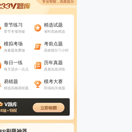
专业智能，高效提分
进入做题
进入做题
章节练习
精选试题
章节专项突破
省时高效精选
进入做题
进入做题
模拟考场
考前点题
海量题免费做
高效锁分72小时
进入做题
进入做题
每日一练
历年真题
每天进步一点点
真题实战演练
进入做题
进入做题
易错题
模考大赛
精选高频易错题
同场闯关做题
APP刷题神器