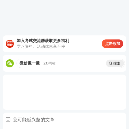
2、233网校APP端：
除了知识点打卡，功能体系更完
整，搭配题库、课程、资料等配套资源，适合居家、
晚间整块复习时段使用，打卡记录可与课程、错题集
联动，形成完整复习闭环。
加入考试交流群获取更多福利
点击添加
学习资料、活动优惠享不停
微信搜一搜
233网校
您可能感兴趣的文章