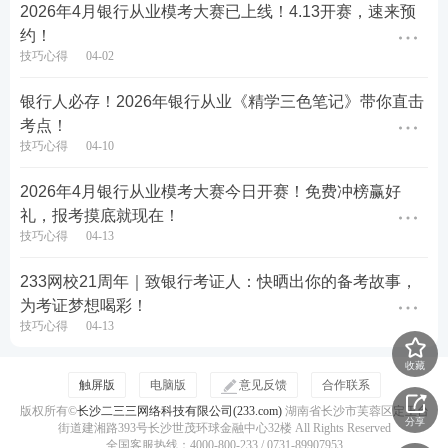
打卡内容贴合银行从业考题难度，覆盖
《初级
法律法
2026年4月银行从业模考大赛已上线！4.13开赛，速来预
规
》《初级
个人理财
》《初级个人贷款》《中级法律
约！
技巧心得
04-02
法规》《中级
银行管理
》
等热门专业科目，采用
知识
点精讲 + 配套习题
一体化学习模式，做到学完即测，
银行人必存！2026年银行从业《精学三色笔记》带你直击
及时巩固吸收！
考点！
技巧心得
04-10
1、每日精选核心知识点
2026年4月银行从业模考大赛今日开赛！免费冲榜赢好
按照教材章节顺序拆分高频、难点内容，每日1个精简
礼，报考摸底就现在！
考点，1分钟即可读完吃透，解决考生 “知识点冗长没
技巧心得
04-13
时间看” 的难题。
233网校21周年｜致银行考证人：快晒出你的备考故事，
2、配套同步练习题检验掌握程度
为考证梦想喝彩！
技巧心得
04-13
每个知识点搭配对应精选习题，题型贴合正式考试单
收藏
选、多选形式，全部题目配套完整文字解析，做完习
触屏版
电脑版
意见反馈
合作联系
题即可对照梳理错因，精准定位知识薄弱点，避免只
版权所有©
长沙二三三网络科技有限公司(233.com)
湖南省长沙市芙蓉区定王台
分享
看知识点不做题，出现 “看懂但不会答题” 的情况。
街道建湘路393号长沙世茂环球金融中心32楼 All Rights Reserved
全国客服热线：4000-800-233 / 0731-89907953