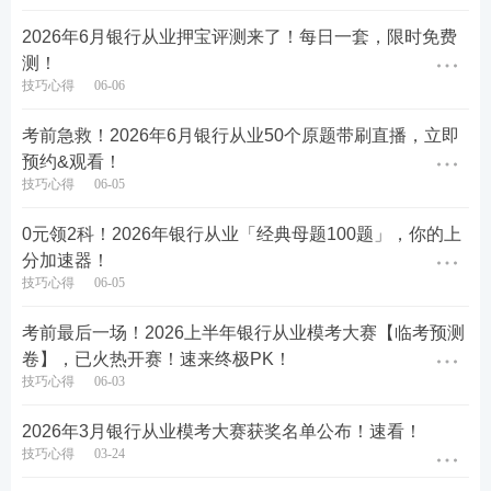
2026年6月银行从业押宝评测来了！每日一套，限时免费
测！
技巧心得
06-06
考前急救！2026年6月银行从业50个原题带刷直播，立即
预约&观看！
技巧心得
06-05
0元领2科！2026年银行从业「经典母题100题」，你的上
分加速器！
技巧心得
06-05
考前最后一场！2026上半年银行从业模考大赛【临考预测
卷】，已火热开赛！速来终极PK！
两端学习进度、打卡天数、练习记录自动同步，兼顾
技巧心得
06-03
短时碎片学习与长时间系统复习两种需求。
2026年3月银行从业模考大赛获奖名单公布！速看！
二、每日学练结合模式，同步夯实各科重难点
技巧心得
03-24