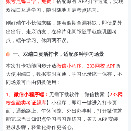
频考点每日学，免费！
搭配原有 APP 打卡通道，实现
双端口互通学习，随时随地开启考点练习。
刚好端午小长假来临，趁着假期查漏补缺，即便是外
出出行、走亲访友，在碎片化间隙随手就能巩固考
点，端午学习、休闲两不误。
一、双端口灵活打卡，适配多种学习场景
本次打卡功能同步开放
微信小程序、233网校 APP
两
大使用端口，数据实时互通，学习记录统一保存，不
同场景可自由切换使用：
1、微信小程序端：
无需下载软件，微信搜索【
233网
校金融类考证题库
】小程序，即可一键进入打卡页
面，通勤路上、午休间隙、外出办事时，打开微信就
能完成当日知识点学习与习题练习，省去 APP 安装、
登录步骤，轻量化操作更省心。