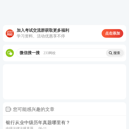
6月13日19:00-
2026年6月银行从业《初级法律法
直播入口
20:00
规》考后真题讲解（第二场）
>>
6月13日20:00-
2026年6月银行从业《初级个人理
直播入口
21:00
财》考后真题讲解
>>
加入考试交流群获取更多福利
另外，正在冲刺备考的考试注意啦！从6月8日-6月11
点击添加
学习资料、活动优惠享不停
日，233网校将全程陪考2026银行从业考试，50个原
题带刷，无回放，请大家及时观看直播！
微信搜一搜
233网校
2026年6月银行从业考前急救直播
直播时间
直播科目及主题
直播入口
6月8日19:00-2
考前急救！2026年6月银行从业《初
直播入口
0:00
级法律法规》50个原题带刷
>>
6月9日19:00-2
考前急救！2026年6月银行从业《初
直播入口
0:00
级个人理财》50个原题带刷
>>
您可能感兴趣的文章
6月10日19:00-
考前急救！2026年6月银行从业《中
直播入口
20:00
级法律法规》50个原题带刷
>>
银行从业中级历年真题哪里有？
中级法律法规真题
06-11