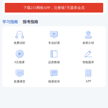
16:00-18:00
中级个人贷款
立即估分>>
下载233网校APP，注册领7天题库会员
9:00-11:00
中级风险管理
立即估分>>
6月14日
13:00-15:00
中级公司信贷
立即估分>>
学习指南
报考指南
16:00-18:00
中级法律法规
立即估分>>
银行从业真题直播安排
免费试听
专业好课
老师介绍
2026银行从业考试结束后，233网校提供银行从业考
后真题讲解直播，由教研老师带大家在线对答案估
分！大家一定一定记得提前预约哦~直播时间安排如
0元领课
品质教辅
智能题库
下：
2026年6月银行从业真题直播安排
APP
直播课堂
报课咨询
直播时间
直播科目及主题
直播入口
6月13日11:30-
2026年6月银行从业《初级法律法
直播入口
12:30
规》考后真题讲解（第一场）
>>