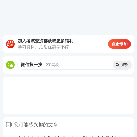
查看答案
5、银行业金融机构应承担‌消费者教育‌的责任，即积极
开展金融知识普及活动，引导和培育社会公众的金融
加入考试交流群获取更多福利
点击添加
意识和风险意识，为提高社会公众财产性收入贡献力
学习资料、活动优惠享不停
量。
微信搜一搜
233网校
银行业消费者的受尊重权是指金融机构应当尊重金融
消费者的（），不得因金融消费者性别、年龄、种
族、民族或国籍等不同进行歧视性服务。
A. 生活习惯
B. 消费能力
C. 民族风俗习惯
您可能感兴趣的文章