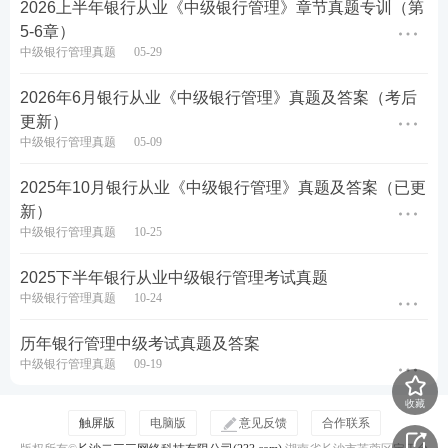
2026上半年银行从业《中级银行管理》章节真题专训（第
5-6章）
2026年上半年银行从业考试于6月13日-14日举行，备
中级银行管理真题
05-29
考时间越来越紧张啦！！建议各位多多吃透真题出题
思路，以下为银行从业真题题库各科刷题入口：
2026年6月银行从业《中级银行管理》真题及答案（考后
更新）
银行从业历年真题汇总（12科）
中级银行管理真题
05-09
初级
法律法规
真题在线刷>>
中级法律法规
真题在线刷>>
2025年10月银行从业《中级银行管理》真题及答案（已更
初级
个人理财
真题在线刷>>
中级
个人理财
真题在线刷>>
新）
中级银行管理真题
10-25
初级
银行管理
真题在线刷>>
中级
银行管理
真题在线刷>>
真题在线刷>>
真题在线刷>>
初级
个人贷款
中级
个人贷款
2025下半年银行从业中级银行管理考试真题
中级银行管理真题
10-24
初级
风险管理
真题在线刷>>
中级
风险管理
真题在线刷>>
历年银行管理中级考试真题及答案
初级
公司信贷
真题在线刷>>
中级
公司信贷
真题在线刷>>
中级银行管理真题
09-19
2026上半年银行从业备考要刷题的历年真题，除了
收藏
点击上方各科刷题入口外，还可以可以通过以下方
触屏版
电脑版
意见反馈
合作联系