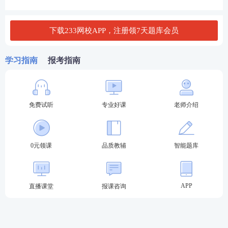
B. 知情权
下载233网校APP，注册领7天题库会员
C. 公平交易权
D. 自主选择权
学习指南
报考指南
查看答案
免费试听
专业好课
老师介绍
4、银行业金融机构应承担（）的责任，即积极开展金
融知识普及活动，引导和培育社会公众的金融意识和
风险意识，为提高社会公众财产性收入贡献力量。
0元领课
品质教辅
智能题库
A. 为社区提供金融服务便利
B. 加强员工培训
APP
直播课堂
报课咨询
C. 信用体系建设
D. 消费者教育