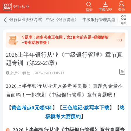
银行从业
下载APP
登录
搜索
银行从业资格考试
-
中级《银行管理》
-
中级银行管理真题
导航
V题库：超多考生正在用，含2套考前点题+视频解析
+专业助教答疑！
2026上半年银行从业《中级银行管理》章节真
题专训（第22-23章）
来源:233网校
2026-06-03 11:05:13
2026上半年银行从业进入备考冲刺期！真题含金量不
言而喻！一起来刷《中级银行管理》章节真题吧！
【
黄金考点0元领6科
】
【
三色笔记/默写本下载
】【
终
极模考大赛预约
】
2026上半年银行从业《中级银行管理》章节真题专