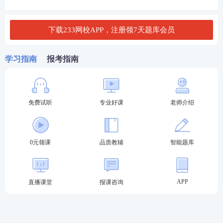
第三步：
登录报名时所注册的账号和密码；
下载233网校APP，注册领7天题库会员
学习指南
报考指南
免费试听
专业好课
老师介绍
0元领课
品质教辅
智能题库
第四步：
点击进入【准考证打印】打印通道。
准考证打印时间一般在
考前1周内
，如未在规定时间
APP
直播课堂
报课咨询
内打印准考证，视为
自愿弃考
，将无法参加考试。建
议大家尽快打印好。