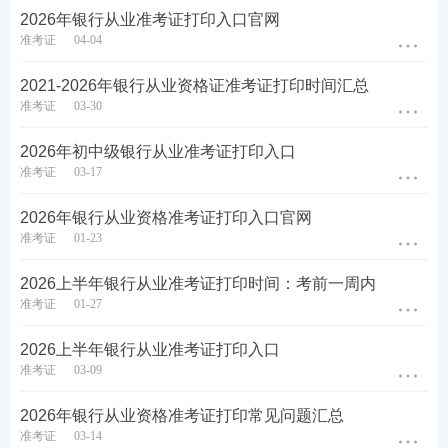
2026年银行从业准考证打印入口官网
准考证
04-04
2021-2026年银行从业资格证准考证打印时间汇总
准考证
03-30
2026年初中级银行从业准考证打印入口
准考证
03-17
2026年银行从业资格准考证打印入口官网
3、2026上半年银行从业准考证打印需要彩印吗？
准考证
01-23
不需要，用A4纸黑白打印即可。
2026上半年银行从业准考证打印时间：考前一周内
准考证
01-27
4、2026上半年银行从业准考证有考场地址吗？
2026上半年银行从业准考证打印入口
有的。银行从业考试在全国有234个城市考点，已
准考证
03-09
经公布；而每个城市可能设置的1个或多个考场位
2026年银行从业资格准考证打印常见问题汇总
置，是不会另外公布的，均以准考证上的信息为
准考证
03-14
准。