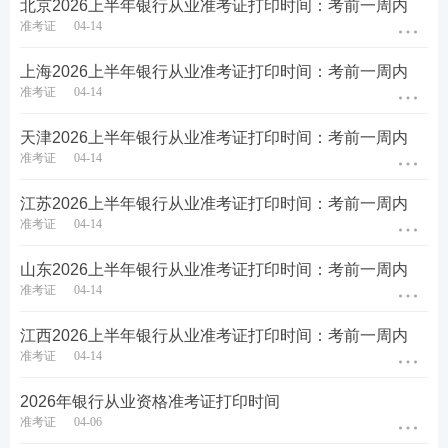
1、2026上半年银行从业准考证打印入口在哪里？
北京2026上半年银行从业准考证打印时间：考前一周内
准考证
04-14
2026上半年银行从业准考证可于考前1周内登录
【
中国银行业协会网站
】
考试服务平台打印，如
上海2026上半年银行从业准考证打印时间：考前一周内
准考证
04-14
未在规定时间内打印准考证，视为自愿弃考，将
无法参加考试。建议大家尽早打印好准考证，并
天津2026上半年银行从业准考证打印时间：考前一周内
准备好考试所需资料。
准考证
04-14
2、2026上半年银行从业准考证打印是什么样子？
江苏2026上半年银行从业准考证打印时间：考前一周内
准考证
04-14
2026上半年银行从业准考证打印效果如图所示，
主要包含以下内容：
考生姓名、性别、证件号
山东2026上半年银行从业准考证打印时间：考前一周内
准考证
04-14
码、准考证号、科目名称、考点名称、考场名
称、开考时间、结束时间以及考场地址等
。请在
江西2026上半年银行从业准考证打印时间：考前一周内
打印准考证时，仔细核对这些内容，如发现信息
准考证
04-14
有误，则及时联系客服人员。
2026年银行从业资格准考证打印时间
银行从业考试准考证示例图
准考证
04-06