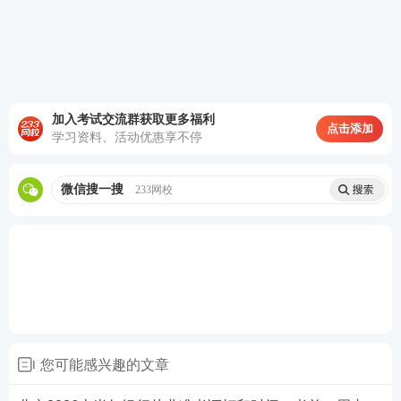
如果担心忘记准考证打印，可以扫码免费预约233
网
校
课程
的小程序提醒，安心备考，如报名、考试、准
考证打印、查分等重要节点，让233网校做你的小闹
钟。
加入考试交流群获取更多福利
点击添加
学习资料、活动优惠享不停
微信搜一搜
233网校
浙江2026上半年银行从业准考证打印常见问题
您可能感兴趣的文章