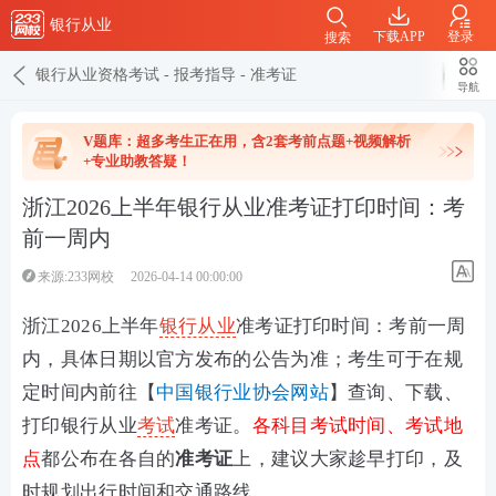
银行从业
下载APP
登录
搜索
银行从业资格考试
-
报考指导
-
准考证
导航
V题库：超多考生正在用，含2套考前点题+视频解析
+专业助教答疑！
浙江2026上半年银行从业准考证打印时间：考
前一周内
来源:233网校
2026-04-14 00:00:00
浙江2026上半年
银行从业
准考证打印时间：考前一周
内，具体日期以官方发布的公告为准；
考生可于在规
定时间内前往
【
中国银行业协会网站
】查询、下载、
打印银行从业
考试
准考证。
各科目考试时间、考试地
点
都
公布在各自的
准考证
上，建议大家趁早打印，及
时规划出行时间和交通路线。