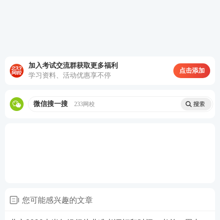
第四步：
点击进入【准考证打印】打印通道。
加入考试交流群获取更多福利
点击添加
准考证打印时间一般在
考前1周内
，如未在规定时间
学习资料、活动优惠享不停
内打印准考证，视为
自愿弃考
，将无法参加考试。建
议大家尽快打印好。
微信搜一搜
233网校
如果担心忘记准考证打印，可以扫码免费预约233
网
校
课程
的小程序提醒，安心备考，如报名、考试、准
考证打印、查分等重要节点，让233网校做你的小闹
钟。
您可能感兴趣的文章