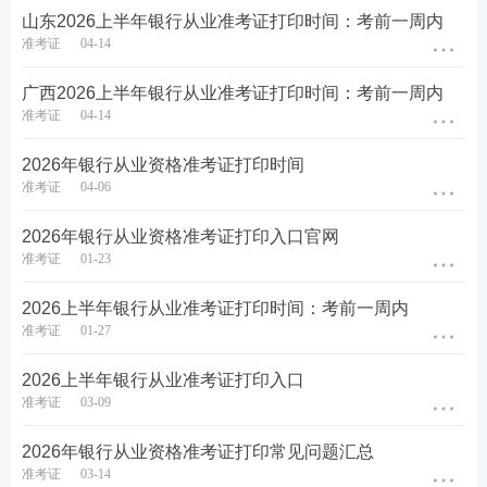
山东2026上半年银行从业准考证打印时间：考前一周内
2026上半年银行从业准考证打印效果如图所示，
准考证
04-14
主要包含以下内容：
考生姓名、性别、证件号
码、准考证号、科目名称、考点名称、考场名
广西2026上半年银行从业准考证打印时间：考前一周内
称、开考时间、结束时间以及考场地址等
。请在
准考证
04-14
打印准考证时，仔细核对这些内容，如发现信息
2026年银行从业资格准考证打印时间
有误，则及时联系客服人员。
准考证
04-06
银行从业考试准考证示例图
2026年银行从业资格准考证打印入口官网
准考证
01-23
2026上半年银行从业准考证打印时间：考前一周内
准考证
01-27
2026上半年银行从业准考证打印入口
准考证
03-09
2026年银行从业资格准考证打印常见问题汇总
准考证
03-14