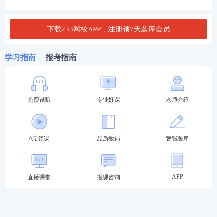
第二步：
考生根据自己的考试类型，进入不同的
考试入口，千万不要进错哦~
下载233网校APP，注册领7天题库会员
学习指南
报考指南
免费试听
专业好课
老师介绍
第三步：
登录报名时所注册的账号和密码；
0元领课
品质教辅
智能题库
APP
直播课堂
报课咨询