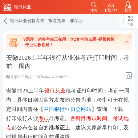
银行从业
下载APP
登录
搜索
银行从业资格考试
-
报考指导
-
准考证
导航
V题库：超多考生正在用，含2套考前点题+视频解析
+专业助教答疑！
安徽2026上半年银行从业准考证打印时间：考
前一周内
来源:233网校
2026-04-14 00:00:00
安徽2026上半年
银行从业
准考证打印时间：考前一周
内，具体日期以官方发布的公告为准；
考生可于在规
定时间内前往
【
中国银行业协会网站
】查询、下载、
打印银行从业
考试
准考证。
各科目考试时间、考试地
点
都
公布在各自的
准考证
上，建议大家趁早打印，及
时规划出行时间和交通路线。