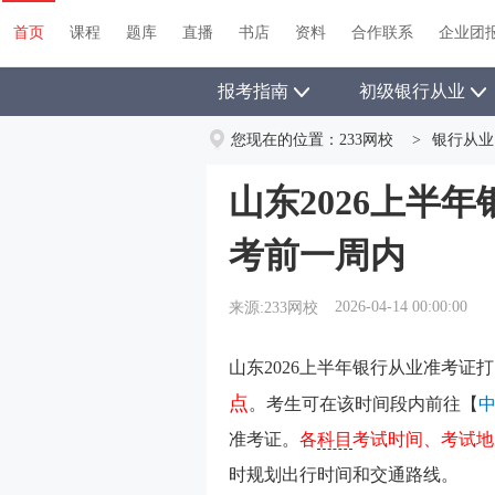
首页
课程
题库
直播
书店
资料
首页
课程
题库
直播
书店
资料
合作联系
企业团
报考指南
初级银行从业
您现在的位置：
233网校
>
银行从业
山东2026上半
考前一周内
2026-04-14 00:00:00
来源:233网校
山东2026上半年银行从业准考证
点
。
考生可在该时间段内前往
【
准考证。
各
科目
考试时间、考试地
时规划出行时间和交通路线。