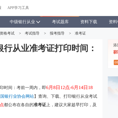
关于我们
帮助中心
APP学习工具
渠道合作
企业团报
报
APP学习工具
APP新客领7天题库会员
中级银行从业
考试题库
资料下载
资料
资格考试
>
考试指导
>
报考指导
>
准考证
添
年银行从业准考证打印时间：
获
0
6月8日12点-6月14日18
打印时间：考前一周内，即
中国银行业协会网站
】查询、下载、
打印银行从业考试
点
都
公布在各自的
准考证
上，建议大家趁早打印，及