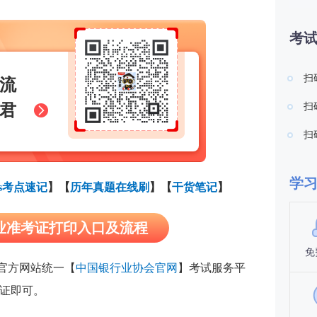
考
扫
流
扫
君
扫
学
0s考点速记
】【
历年真题在线刷
】
【
干货笔记
】
从业准考证打印入口及流程
免
印官方网站统一【
中国银行业协会官网
】
考试服务平
考证即可。