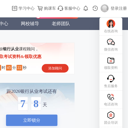
购课车
登录/注册
学习中心
购课车
客服中心
登录
|
注册
新用户专属礼包免费领
中心
网校辅导
老师团队
在线咨询
加
银行从业
课程顾问，
微信咨询
取考试资料&领取优惠
8
45
21
时
分
秒
领取资料
添加顾问
售后服务
距2026银行从业考试还有
7
8
电话咨询
天
立即锁分
团企培训