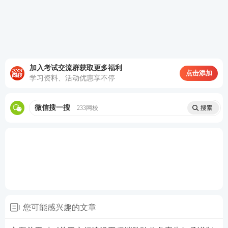
批验收。验收范围以建设工程规划许可证、建设工程
施工许可证中载明的可满足工程整体安全和独立使用
功能的单位工程为最小单位。涉及人防工程的，应同
时具备人防工程竣工验收条件。
加入考试交流群获取更多福利
点击添加
学习资料、活动优惠享不停
(四)推进数据共享。住房城乡建设部组织编制联合验
收申请表、限期整改通知单、联合验收结果通知书、
微信搜一搜
233网校
分批验收结论单等电子文件标准;进一步完善工程审批
系统功能，强化工程审批系统数据共享回流。各地要
以地方工程审批系统为枢纽开展联合验收工作，并与
相关行业信息系统实现互联互通。
(五)加强事中事后监管。各地有关部门要加强对纳入
联合验收项目的事中事后监管，督促建设单位、勘察
您可能感兴趣的文章
单位、设计单位、施工单位、监理单位落实主体责
任。在保证安全的前提下，鼓励探索开展智慧监管、