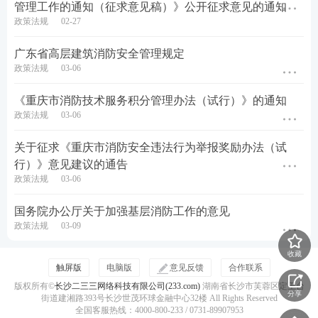
管理工作的通知（征求意见稿）》公开征求意见的通知
设项目联合验收“一件事”的实施意见
政策法规
02-27
原文来源：中华人民共和国住房和城乡建设部
广东省高层建筑消防安全管理规定
政策法规
03-06
扫码添加学霸君，获取更多行业动态/考试资讯↓↓↓
《重庆市消防技术服务积分管理办法（试行）》的通知
政策法规
03-06
关于征求《重庆市消防安全违法行为举报奖励办法（试
行）》意见建议的通告
政策法规
03-06
资料
：
一消备考PDF资料下载
|
一消干货笔记
|
一消学
国务院办公厅关于加强基层消防工作的意见
霸笔记
政策法规
03-09
刷题
：
一消章节试题免费刷
|
历年真题在线演练
|
一消
收藏
触屏版
电脑版
意见反馈
合作联系
答题闯关
版权所有©
长沙二三三网络科技有限公司(233.com)
湖南省长沙市芙蓉区定王台
分享
街道建湘路393号长沙世茂环球金融中心32楼 All Rights Reserved
一级消防工程师考点、难点太多记不住？233网校老
全国客服热线：4000-800-233 / 0731-89907953