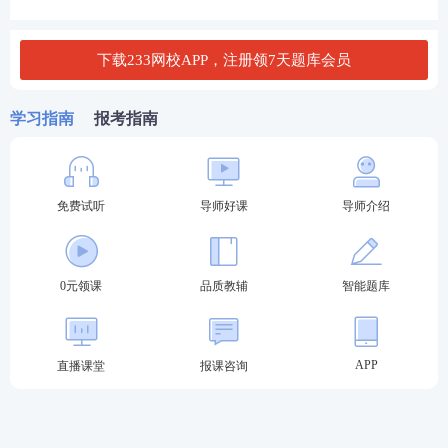
设项目联合验收事项纳入“一张表单”管理，建设单位
可根据需求灵活选择验收事项。收到联合验收申请
下载233网校APP，注册领7天题库会员
后，各有关部门要及时审查，切实压减办理时限。要
加强窗口人员
培训
，提高服务水平。
学习指南
报考指南
(二)实施联合勘验。各地要建立住房城乡建设部门牵
头，自然资源、人防、消防救援等部门共同参与的联
免费试听
导师好课
导师介绍
合勘验机制。住房城乡建设部门要组织有关部门在规
定期限内开展联合勘验，汇总有关部门的专项验收意
见后一次性告知建设单位。未通过专项验收的，建设
0元领课
品质教辅
智能题库
单位完成整改后应申请专项验收现场复验，复验合格
的即通过联合验收。
APP
直播课堂
报课咨询
(三)探索分批验收。各地住房城乡建设部门可根据项
目实际，在“保安全、早投产”的前提下，牵头对纳入
重点投资项目清单并急需投产使用的建设项目开展分