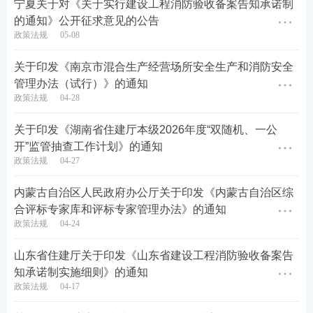
宁夏关于对《关于实行建设工程消防验收备案告知承诺制
无感监管。
的通知》公开征求意见的公告
政策法规
05-08
三、组织保障
关于印发《南京市混合生产经营场所安全生产和消防安全
(一)加强组织领导。各地住房城乡建设、自然资源、
管理办法（试行）》的通知
人防、消防救援等部门要高度重视，强化协同联动，
政策法规
04-28
形成工作合力，确保建设项目联合验收“一件事”有序
关于印发《湖南省住建厅本级2026年度“双随机、一公
推进、有效落地。发展改革、数据管理等部门按职责
开”监管抽查工作计划》的通知
为联合验收“一件事”提供政策、数据等方面支持。
政策法规
04-27
(二)健全评估机制。住房城乡建设部建立健全全过
内蒙古自治区人民政府办公厅关于印发《内蒙古自治区综
合评标专家库和评标专家管理办法》的通知
程、可量化的跟踪监测与效果评估机制，适时对建设
政策法规
04-24
项目联合验收“一件事”实施情况、企业群众的实际体
验进行评估。各地要认真总结经验做法，及时报送住
山东省住建厅关于印发《山东省建设工程消防验收备案告
知承诺制实施细则》的通知
房城乡建设部。
政策法规
04-17
(三)加强宣传引导。各地要充分利用政府网站、政务