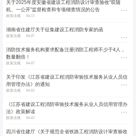
关于2025年度安徽省建设工程消防设计审查验收“双随
服务平台、政务服务大厅、政务新媒体等多种渠道，
机、一公开”监督检查和专项稽查情况的公告
广泛宣传解读政策，及时回应社会关切，提高政策透
政策法规
04-15
明度和公众知晓度，积极营造良好氛围。
湖南省住建厅关于征集建设工程消防专家的函
政策法规
04-07
住房城乡建设部办公厅
消防技术服务机构要求配备注册消防工程师不少于4人，
国家发展改革委办公厅
数量翻倍！
政策法规
04-07
自然资源部办公厅
关于印发《江苏省建设工程消防审验技术服务从业人员信
国家数据局综合司
用管理办法》的通知
政策法规
04-03
国家消防救援局办公室
《江苏省建设工程消防审验技术服务从业人员信用管理办
2026年4月23日
法》政策解读
(此件主动公开)
政策法规
04-03
原文标题：住房城乡建设部办公厅等关于深入推进建
四川省住建厅《关于规范全省铁路工程消防设计审查验收