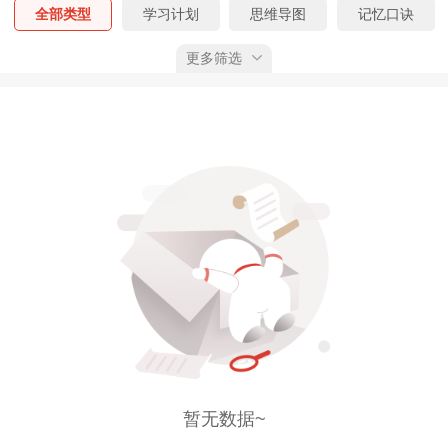
全部类型
学习计划
思维导图
记忆口诀
更多筛选
核心考点
真题精析
模拟试题
易错题
考前N页纸
考情分析
课程讲义
行业规范
学习笔记
工作证明模板
报名考生指导手册
模考大赛
全部考期
预习阶段
基础阶段
强化阶段
冲刺阶段
全部状态
已上线
预告
已获权限
综合排序
按上线时间
按下载量
按推荐值
暂无数据~