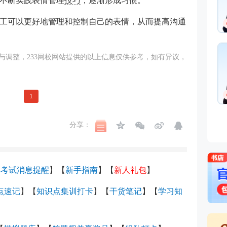
不断实践表情管理
技巧
，逐渐形成习惯。
工可以更好地管理和控制自己的表情，从而提高沟通
调整，233
网校
网站提供的以上信息仅供参考，如有异议，
1
分享：
年考试消息提醒
】
【
新手指南
】
【
新人礼包
】
考点速记
】【
知识点集训打卡
】【
干货笔记
】
【
学习知