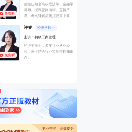
管理,财务成本管理
曾担任知名高校经济学、金融学
础知识,初级经济
讲师。授课思路清晰、逻辑严
免费听
免费听
副教授，管理学（
谨，考点讲解简明扼要直中要
博士在读、注册会
点，课程讲解应试性强。
职称。擅长以案例
许睿
经济学硕士
式的教学方法，归
主讲：初级工商管理
付子健
点考点，讲解细致
人力资
考生，学员称其为
经济学硕士，多年行业从业经
主讲：三级理论知
师”。
验，善于结合行业实例讲授知识
技能,初级人力资
免费听
点。
管理学硕士，高级
免费听
师，10余年人力
教学经验，北京邮
理工大学、北京劳
术学院等多所高校
专业智能，高效提分