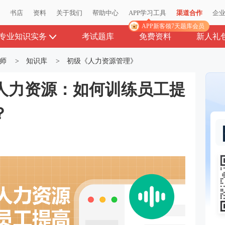
播
书店
资料
关于我们
帮助中心
APP学习工具
渠道合作
企
APP新客领7天题库会员
专业知识实务
考试题库
免费资料
新人礼
师
>
知识库
>
初级《人力资源管理》
人力资源：如何训练员工提
？