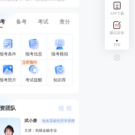
APP下载
考
备考
考试
查分
建议反馈
TOP
报考条件
报考信息
报考模拟
立即预约
报考照片
考试提醒
知识库
资团队
武小唐
葛广宇
知名高校经济学讲师
记忆魔
主讲：初级金融专业
主讲：初级会计实