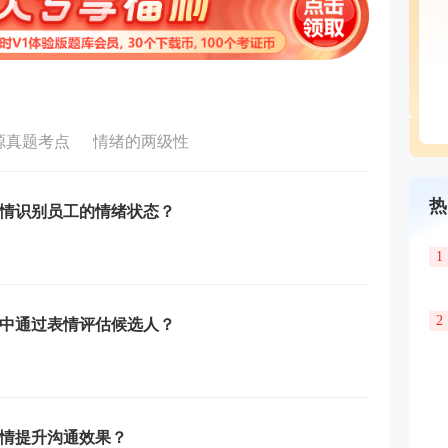
源真题考点
情绪的两级性
热
情识别员工的情绪状态？
1
2
中通过表情评估候选人？
情提升沟通效果？