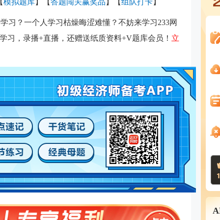
【
模拟题库
】
【
答题闯关赢奖品
】【
组队打卡
】
学习？一个人学习枯燥晦涩难懂？不妨来学习233网
学习，录播+直播，还赠送纸质资料+V题库会员！
立