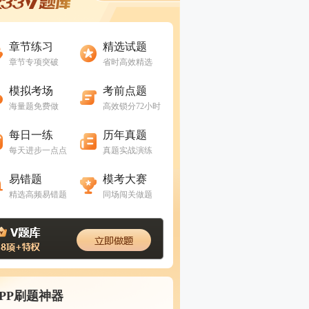
进入做题
进入做题
章节练习
精选试题
章节专项突破
省时高效精选
进入做题
进入做题
模拟考场
考前点题
海量题免费做
高效锁分72小时
进入做题
进入做题
每日一练
历年真题
每天进步一点点
真题实战演练
进入做题
进入做题
易错题
模考大赛
精选高频易错题
同场闯关做题
APP刷题神器