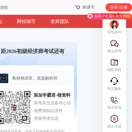
购课车
登录/注册
业团报
新用户专属礼包免费领
包
网校辅导
老师团队
在线咨询
距2026初级经济师考试还有
微信咨询
领取资料
教材精讲班、真题解析班
售后服务
电话咨询
团企培训
拒绝盲目备考，加学习群领资料共同进步!