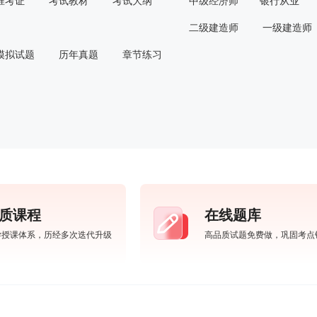
准考证
考试教材
考试大纲
中级经济师
银行从业
二级建造师
一级建造师
模拟试题
历年真题
章节练习
质课程
在线题库
学授课体系，历经多次迭代升级
高品质试题免费做，巩固考点