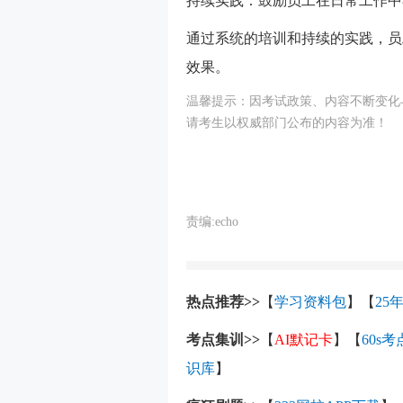
持续实践：鼓励员工在日常工作中
通过系统的培训和持续的实践，员
效果。
温馨提示：因考试政策、内容不断变化与
请考生以权威部门公布的内容为准！
责编:echo
热点推荐>>
【
学习资料包
】【
25
考点集训>>
【
AI默记卡
】【
60s
识库
】