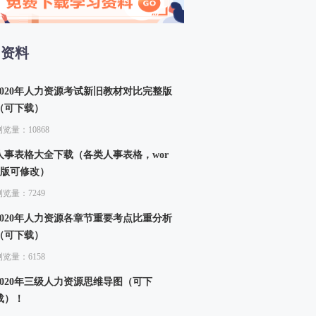
13、生产函数和生产曲线（二）
14、成本函数和成本曲线（一）
15、成本函数和成本曲线（二）
习资料
四章 市场结构理论
16、市场结构的类型
2020年人力资源考试新旧教材对比完整版
（可下载）
浏览量：10868
人事表格大全下载（各类人事表格，wor
d版可修改）
浏览量：7249
2020年人力资源各章节重要考点比重分析
（可下载）
浏览量：6158
2020年三级人力资源思维导图（可下
载）！