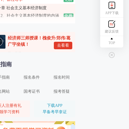
一章 社会主义基本经济制度
APP下载
2、社会主义基本经济制度的内涵
3、社会主义所有制结构
建议反馈
4、社会主义收入分配制度、社会主义市场经济体制
经济师三师授课！槐俊升/郑伟/葛
二章 市场需求、供给与均衡价格
TOP
广宇坐镇！
去看看
5、市场需求（一）
学习推荐
6、市场需求（二）
名指南
7、市场供给
手指南
报名条件
报名时间
8、均衡价格
9、弹性（一）
名网站
国考证书
报考答疑
10、弹性（二）
三章 生产和成本理论
新人注册有礼
下载APP
领学习资料
早备考早拿证
11、生产者的组织形式和企业理论
12、生产函数和生产曲线（一）