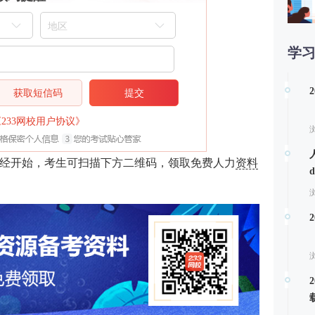
学
第
获取短信码
提交
《233网校用户协议》
考已经开始，考生可扫描下方二维码，领取免费人力
资料