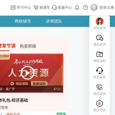
学习中心
购课车
客服中心
登录
|
注册
网校辅导
讲师团队
在线咨询
微信咨询
费章节课
热卖班级
领取资料
售后服务
讲：葛广宇
47:11
电话咨询
考礼包-经济基础
程导学
团企培训
1、课程导学