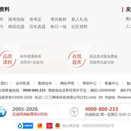
资料
友
教
件
报考指南
准考证
考试教材
新人礼包
人
习
模拟试题
历年真题
每日一练
社区资料
品质
在线
科学授课体系
高品质试题免费做
课程
题库
历经20+次迭代
巩固考点提分快
于我们
┊
合作联系
┊
教师合作
┊
网站声明
┊
帮助中心
┊
客服中心
┊
触
国客服热线：
4000-800-233
增值电信业务经营许可证：湘B2-20090096
湘ICP
版权所有©2005-
2026
长沙二三三网络科技有限公司(233.com)
All Rights Reserv
湘公网安备 43010202000522号