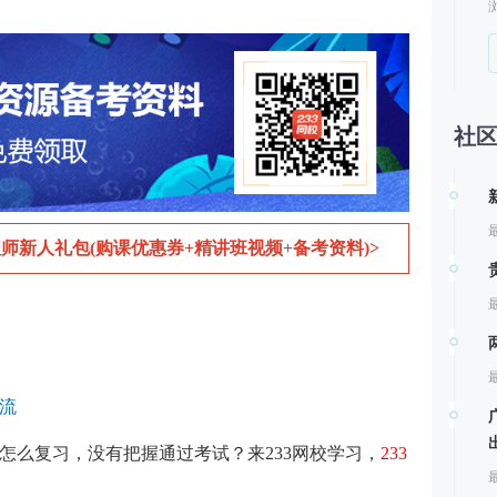
社
最
师新人礼包(购课优惠券+精讲班视频+备考资料)>
最
最
流
道怎么复习，没有把握通过考试？来233网校学习，
233
最