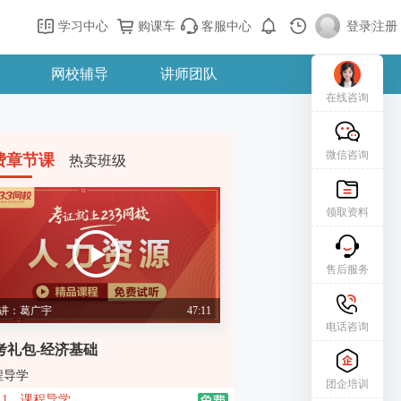
学习中心
购课车
客服中心
登录
|
注册
网校辅导
讲师团队
在线咨询
微信咨询
费章节课
热卖班级
领取资料
售后服务
讲：葛广宇
47:11
电话咨询
考礼包-经济基础
程导学
团企培训
1、课程导学