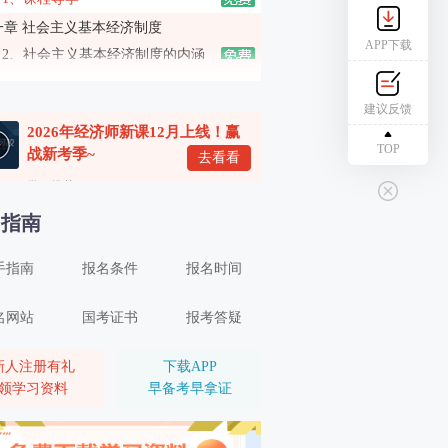
一章 社会主义基本经济制度
APP下载
2、社会主义基本经济制度的内涵
3、社会主义所有制结构
建议反馈
4、社会主义收入分配制度、社会主义市场经济体制
2026年经济师新课12月上线！赢
二章 市场需求、供给与均衡价格
TOP
战新考季~
去看看
5、市场需求（一）
学习推荐
6、市场需求（二）
名指南
7、市场供给
手指南
报名条件
报名时间
8、均衡价格
9、弹性（一）
名网站
国考证书
报考答疑
10、弹性（二）
三章 生产和成本理论
新人注册有礼
下载APP
领学习资料
早备考早拿证
11、生产者的组织形式和企业理论
12、生产函数和生产曲线（一）