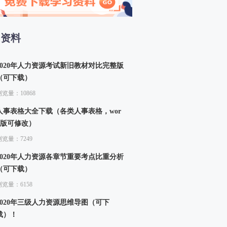
13、生产函数和生产曲线（二）
14、成本函数和成本曲线（一）
15、成本函数和成本曲线（二）
习资料
四章 市场结构理论
16、市场结构的类型
2020年人力资源考试新旧教材对比完整版
（可下载）
浏览量：10868
人事表格大全下载（各类人事表格，wor
d版可修改）
浏览量：7249
2020年人力资源各章节重要考点比重分析
（可下载）
浏览量：6158
2020年三级人力资源思维导图（可下
载）！