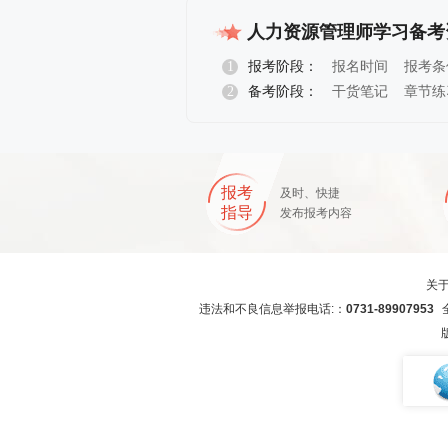
人力资源管理师学习备考
1
报考阶段：
报名时间
报考条
2
备考阶段：
干货笔记
章节练
报名指导
报考
及时、快捷
指导
发布报考内容
关
违法和不良信息举报电话:：
0731-89907953
全