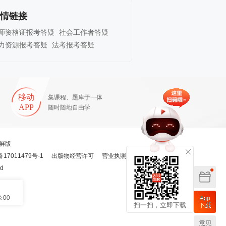
情链接
师资格证报考答疑
社会工作者答疑
力资源报考答疑
法考报考答疑
移动
集课程、题库于一体
APP
随时随地自由学
屏版
备17011479号-1
出版物经营许可
营业执照
ed
扫一扫，立即下载