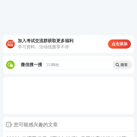
D.视为借款人无需向贷款人支付
查看答案
5 根据《保障中小企业款项支付条例》，机关、事业
加入考试交流群获取更多福利
点击添加
学习资料、活动优惠享不停
单位从中小企业采购的货物，采用一次性结算方式
时，最长付款期限是（）
微信搜一搜
233网校
A.付款申请提交后7日
B.付款申请提交后14日
C.货物交付后30日
D.货物交付后60日
您可能感兴趣的文章
查看答案