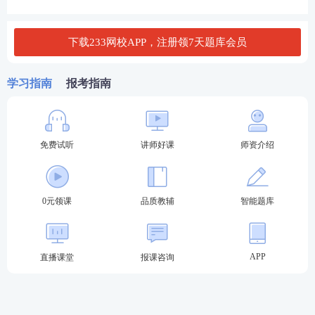
A.从采购结束之日起15年
下载233网校APP，注册领7天题库会员
B.从采购实施之日起15年
C.从采购结束之日起10年
学习指南
报考指南
D.从采购实施之日起10年
查看答案
免费试听
讲师好课
师资介绍
4民间借款合同未对借款利息进行约定的，借款利息支
0元领课
品质教辅
智能题库
付的正确方式是（）
A.按商业银行同期贷款利率支付
APP
直播课堂
报课咨询
B.按商业银行同期存款利率支付
C.按金融机构同期拆借利率支付