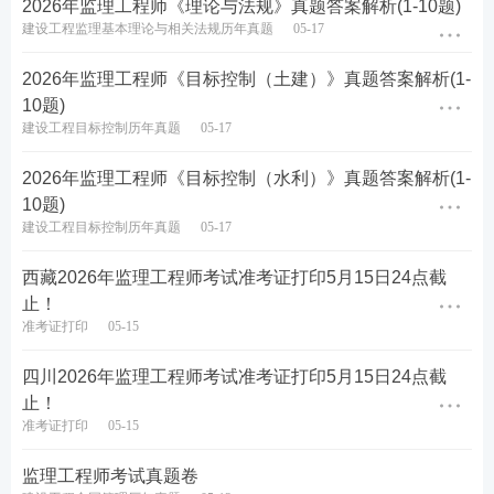
2026年监理工程师《理论与法规》真题答案解析(1-10题)
6、代理行为中，可对无权代理行为行使追认权的主体
建设工程监理基本理论与相关法规历年真题
05-17
是（）
2026年监理工程师《目标控制（土建）》真题答案解析(1-
10题)
A.被代理人
建设工程目标控制历年真题
05-17
B.代理行为第三人
2026年监理工程师《目标控制（水利）》真题答案解析(1-
10题)
C.代理人
建设工程目标控制历年真题
05-17
D.人民法院
西藏2026年监理工程师考试准考证打印5月15日24点截
止！
查看答案
准考证打印
05-15
7、根据《中国人民共和国刑法》，工程监理单位违反
四川2026年监理工程师考试准考证打印5月15日24点截
止！
国家规定，降低工程质量标准，造成重大安全事故且
准考证打印
05-15
后后果特别严重的，对直接责任人员的处罚是（）。
监理工程师考试真题卷
A.处三年以上七年以下有期徒刑并处罚金