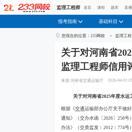
监理工程师
监理工程师
首页
首页
课程
课程
题库
题库
直
直
报考指南
基础科目
您现在的位置：
233网校
>
监理工程
关于对河南省20
监理工程师信用
2026-04-03 0
来源:河南省交通运输厅
关于对河南省2025年度水
根据《
交通
运输部办公厅关于做好
通知》（交办水函〔2026〕25
办法》（交质监发﹝2012﹞77