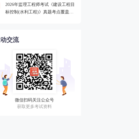
2026年监理工程师考试《建设工程目
2026监理查分后关注合格
4
标控制(水利工程)》真题考点覆盖情
审核
况分析
互动交流
微信扫码关注公众号
获取更多考试资料