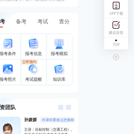
APP下载
考
备考
考试
查分
建议反馈
TOP
报考条件
报考信息
报考模拟
立即预约
报考照片
考试提醒
知识库
资团队
唐忍
江凌俊
把握精准，讲授通俗易懂，受到广大学员好评
分数收割机
）,
主讲：合同管理,安全生产法律
主讲：目