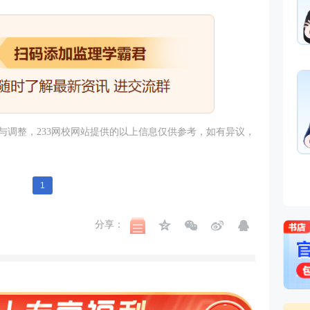
市政专业知识,市政专业实
监理工程师，高校副教授
免费听
湖南省土建初中级职称大
及修订。
李博韬
主讲：投资控制（水利）
长期从事监理水利教学与
调整，233
网校
网站提供的以上信息仅供参考，如有异议，
作，经验丰富，对考试方
免费听
入研究。能够引导学员从
书本中梳理知识脉络并高
应试，深受学员喜爱。
1
分享：