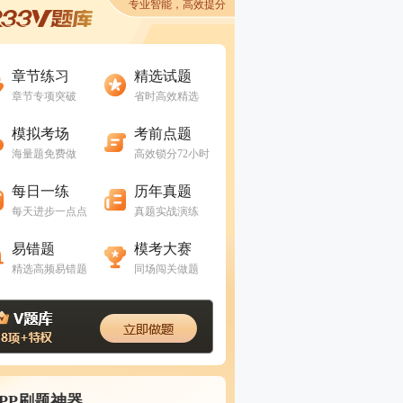
专业智能，高效提分
进入做题
进入做题
章节练习
精选试题
章节专项突破
省时高效精选
进入做题
进入做题
模拟考场
考前点题
海量题免费做
高效锁分72小时
进入做题
进入做题
每日一练
历年真题
每天进步一点点
真题实战演练
进入做题
进入做题
易错题
模考大赛
精选高频易错题
同场闯关做题
APP刷题神器