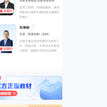
务
法规,安全生产法规
进度控制
全,建筑
，参加
优秀安全工程师、监理工程师讲
程,建筑
免费听
免费听
纲编写
师。善于重点击破晦涩法理点，
曾在设计
轻松提升得分。
培训行业
王竹梅
考点总结高手
主讲：建设工程造价管理,理论
梁毛
与法规
研究工
主讲：案
中国人民大学硕士，多年工程造
向有深
建筑工程
免费听
价咨询实战经验，建设部住宅试
课程和
工程管理
点工程“部级科技进步个人银
效备考
免费听
一级建造
奖”获得者。
价工程师
交通）、
电/市政
工程）