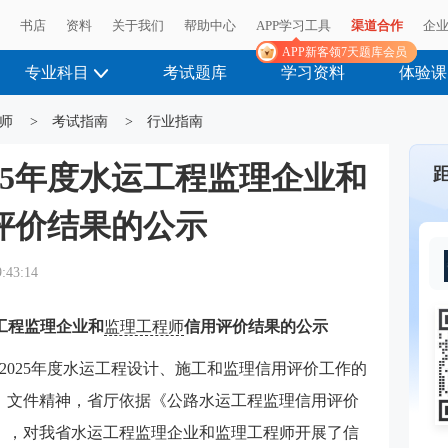
播
播
书店
书店
资料
资料
关于我们
关于我们
帮助中心
帮助中心
APP学习工具
APP学习工具
渠道合作
渠道合作
企
企
APP新客领7天题库会员
APP新客领7天题库会员
专业科目
考试题库
学习资料
体验课
师
>
考试指南
>
行业指南
25年度水运工程监理企业和
评价结果的公示
9:43:14
运工程监理企业和
监理工程师
信用评价结果的公示
2025年度水运工程设计、施工和监理信用评价工作的
8号）文件精神，省厅依据《公路水运工程监理信用评价
4号），对我省水运工程监理企业和监理工程师开展了信