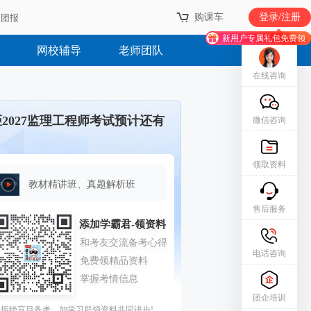
购课车
购课车
登录/注册
登录/注册
业团报
业团报
新用户专属礼包免费领
新用户专属礼包免费领
网校辅导
老师团队
在线咨询
距2027监理工程师考试预计还有
微信咨询
领取资料
教材精讲班、真题解析班
售后服务
电话咨询
团企培训
拒绝盲目备考，加学习群领资料共同进步!