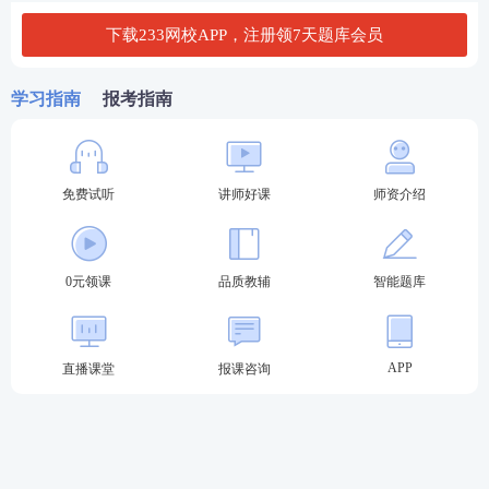
2021年监理工程师考试《建设工程目标控制（土木建
下载233网校APP，注册领7天题库会员
筑工程）》真题及答案
学习指南
报考指南
2020年监理工程师考试《建设工程目标控制（土木建
筑工程）》真题及答案
不想花时间单个进行下载，学霸君已将各科近5年真题
免费试听
讲师好课
师资介绍
进行汇总，扫码下方二维码下载！
0元领课
品质教辅
智能题库
APP
直播课堂
报课咨询
2025监理真题解析直播
233网校提供监理考后真题直播，5月17日18:30起，