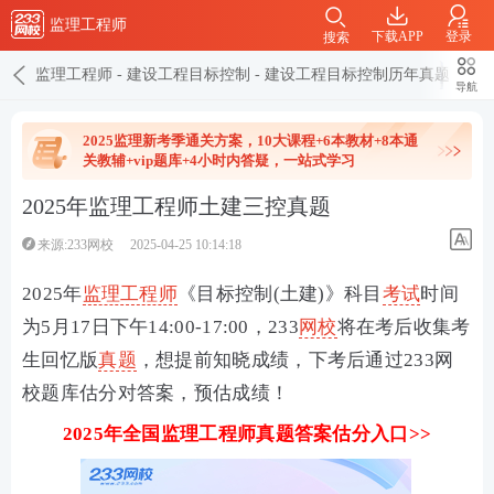
监理工程师
下载APP
登录
搜索
监理工程师
-
建设工程目标控制
-
建设工程目标控制历年真题
导航
2025监理新考季通关方案，10大课程+6本教材+8本通
关教辅+vip题库+4小时内答疑，一站式学习
2025年监理工程师土建三控真题
来源:233网校
2025-04-25 10:14:18
2025年
监理工程师
《目标控制(土建)》科目
考试
时间
为5月17日下午14:00-17:00，233
网校
将在考后收集考
生回忆版
真题
，想提前知晓成绩，下考后通过233网
校题库估分对答案，预估成绩！
2025年全国监理工程师真题答案估分入口
>>