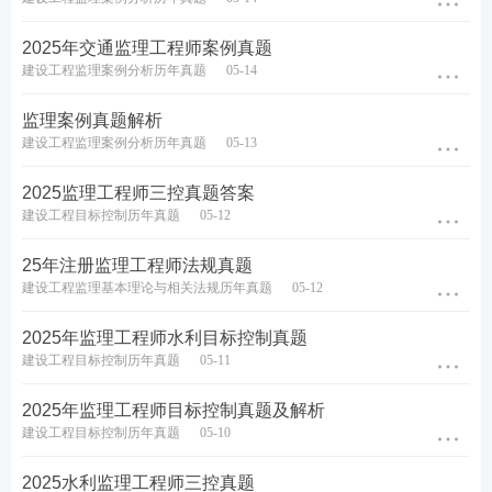
5月18
2025年交通监理工程师案例真题
目标控制
日 2
苏洁
(水利)
0：00
建设工程监理案例分析历年真题
05-14
直播预约
起
监理案例真题解析
5月1
建设工程监理案例分析历年真题
05-13
案例分
9日1
梁毛
析(土建)
7：3
直播预约
2025监理工程师三控真题答案
0起
建设工程目标控制历年真题
05-12
5月19
案例分析
日1
25年注册监理工程师法规真题
苏洁
(水利）
7：30
直播预约
建设工程监理基本理论与相关法规历年真题
05-12
起
2025年监理工程师水利目标控制真题
建设工程目标控制历年真题
05-11
2025年监理工程师真题征集
2025年监理工程师目标控制真题及解析
建设工程目标控制历年真题
05-10
233网校有偿征集监理考试真题，回忆真题拿现金奖
2025水利监理工程师三控真题