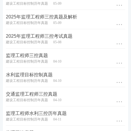
励！如果你正好要参加监理考试，考后回忆真题，提
建设工程目标控制历年真题
05-09
交到
【233网校考生回忆版真题征集系统】
，一经采
2025年监理工程师三控真题及解析
纳，就可以获取现金奖励！你一题，我一题，大家一
建设工程目标控制历年真题
05-09
起凑满一整套完整真题，233网校老师们会根据大家
提交的回忆真题，快速整理，做答案解析，到时候就
2025年监理工程师三控考试真题
建设工程目标控制历年真题
05-08
可以在233网校进行监理真题估分啦~
监理工程师三控真题
建设工程目标控制历年真题
04-10
监理真题征集
水利监理目标控制真题
扫码上传入口>>
建设工程目标控制历年真题
04-10
交通监理工程师三控真题
建设工程目标控制历年真题
04-10
2025监理工程师考试时间及注意方式
监理工程师水利三控历年真题
2025年监理工程师考试目标控制科目分为土建、交
建设工程目标控制历年真题
04-11
通、水利三个专业，均在2025年5月17日下午14:00-1