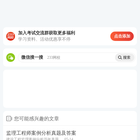
233网校老师将带大家解读2025年监理真题，建议大
家持续保持关注！
加入考试交流群获取更多福利
点击添加
直播
考试科目
直播老师
直播预约
学习资料、活动优惠享不停
时间
5月1
微信搜一搜
233网校
合同管
7日
王竹梅
理
18：
直播预约
30起
5月1
理论与
8日
代楠
法规
18：
直播预约
30起
5月1
您可能感兴趣的文章
目标控
8日
江凌俊
制(土建)
20：
直播预约
监理工程师案例分析真题及答案
00起
建设工程监理案例分析历年真题
05-14