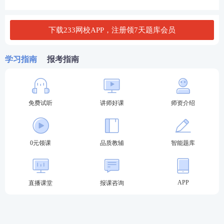
8
下载233网校APP，注册领7天题库会员
学习指南
报考指南
第三步：已阅读温馨提示后，选择输入信息
免费试听
讲师好课
师资介绍
按照下图依次进行选择及填写：选择省份>>选择证件
类型>>填写证件号码>>填写考生姓名>>输入验证码>
0元领课
品质教辅
智能题库
>点击确定>>。
APP
直播课堂
报课咨询