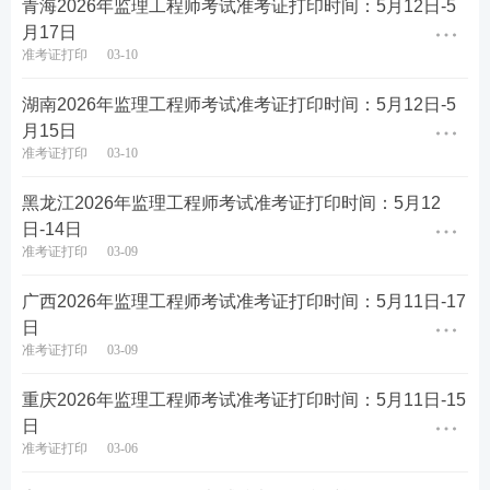
青海2026年监理工程师考试准考证打印时间：5月12日-5
甘肃监理工程师准考证打印注意事项
月17日
准考证打印
03-10
1、打印时不记得注册账号
湖南2026年监理工程师考试准考证打印时间：5月12日-5
方法1：如果密码丢失，可以通过输入考试期间填
月15日
写的信息找回密码，根据用户名和密码查询登录
准考证打印
03-10
号。
黑龙江2026年监理工程师考试准考证打印时间：5月12
方法2：可以使用电子邮件找回密码。
日-14日
准考证打印
03-09
2、准考证与注册
资料
不符
广西2026年监理工程师考试准考证打印时间：5月11日-17
打印准考证前，考生应仔细核对准考证上的身份证
日
号、部门名称及编码、职务名称和编码是否与所输
准考证打印
03-09
入的信息一致。如有错误，考生应及时联系考试机
重庆2026年监理工程师考试准考证打印时间：5月11日-15
构解决。
日
准考证打印
03-06
3、打印使用何种纸张