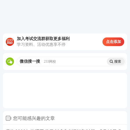
加入考试交流群获取更多福利
点击添加
学习资料、活动优惠享不停
第四步：核对信息
微信搜一搜
233网校
核对准考证信息是否有误。监理工程准考证表会显示
报名地市、报名序号、姓名、证件号、档案号、工作
单位、工作地址还有考试科目时间安排，以及考场规
则说明。请认真核对监理工程师准考证上的姓名、照
片、准考证号、身份证号、考试地址等信息，确认无
误后，点击打印。打印后请仔细核对准考证上相关信
息，如有问题须在准考证打印截止日期前与报名市
您可能感兴趣的文章
（地）考试组织机构联系。