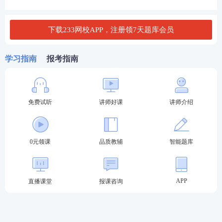
一建备考是一场持久战，最怕的就是“前松后紧”。
下载233网校APP，注册领7天题库会员
加入模考，你将获得全年模考日历。什么时候该模拟
题，什么时候该刷真题，我们都帮你规划好了。把大
学习指南
报考指南
目标拆解成小节点，每一步都走得稳扎稳打。
免费试听
讲师好课
讲师介绍
0元领课
品质教辅
智能题库
APP
直播课堂
报课咨询