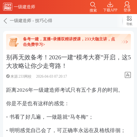
一级建造师
下载APP
登录
搜索
一级建造师
-
技巧心得
导航
备考一建，直播+录播双精讲授课，233大咖主讲，点
击免费学习>
别再无效备考！2026一建“模考大赛”开启，这5
大攻略让你少走弯路！
来源:233网校
2026-04-03 07:20:17
距离2026年一级建造师考试只有五个多月的时间。
你是不是也有这样的感觉：
·
书看了好几遍，一做题就“马冬梅”；
·
明明感觉自己会了，可正确率永远在及格线徘徊；