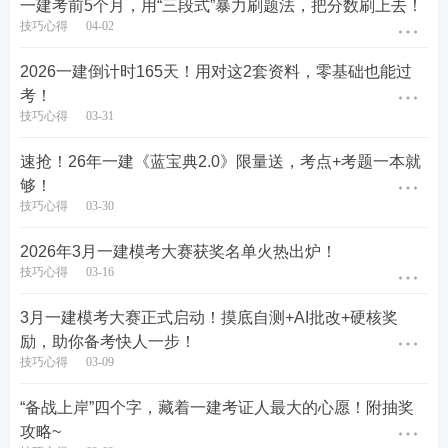
一建考前5个月，用“三段式”暴力刷题法，把分数刷上去！
技巧心得
04-02
2026一建倒计时165天！用对这2套资料，零基础也能过
考！
技巧心得
03-31
速抢！26年一建《蓝宝典2.0》限量送，考点+考题一本就
够！
技巧心得
03-30
2026年3月一建模考大赛获奖名单火热出炉！
技巧心得
03-16
3️⃣ 智能学情分析 → 强弱项一目了然
3月一建模考大赛正式启动！摸底自测+AI批改+硬核奖
励，助你备考快人一步！
你自以为的“差不多”，可能在数据面前“差很多”。
技巧心得
03-09
通过智能学情分析，系统会像CT扫描一样，透视你的
“备战上岸”四个字，藏着一建考证人最大的心愿！附抽奖
攻略~
知识结构。不用再凭感觉猜自己哪里不行，数据会说