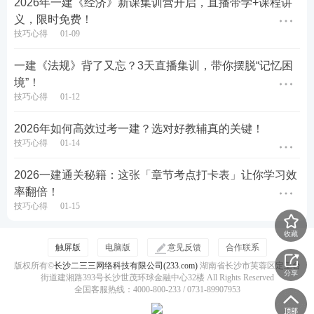
2026年一建《经济》新课集训营开启，直播带学+课程讲
即时复盘，那种“马上知道结果”的快感，正是提分的
义，限时免费！
关键。
技巧心得
01-09
一建《法规》背了又忘？3天直播集训，带你摆脱“记忆困
大数据揭秘：这些“薄弱点”你中招了吗？
境”！
技巧心得
01-12
接下来的每次一建模考基于全部参赛学员的真实数
2026年如何高效过考一建？选对好教辅真的关键！
据，我们会提供一些共性的 “失分重灾区”（根据各科
技巧心得
01-14
TOP5薄弱
知识点
整理） 。如下图所示：
2026一建通关秘籍：这张「章节考点打卡表」让你学习效
率翻倍！
技巧心得
01-15
收藏
触屏版
电脑版
意见反馈
合作联系
版权所有©
长沙二三三网络科技有限公司(233.com)
湖南省长沙市芙蓉区定王台
分享
街道建湘路393号长沙世茂环球金融中心32楼 All Rights Reserved
全国客服热线：4000-800-233 / 0731-89907953