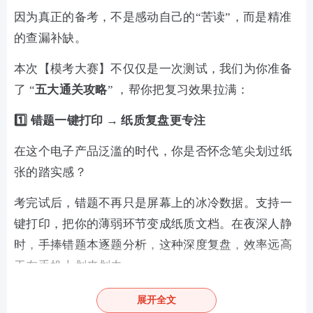
因为真正的备考，不是感动自己的“苦读”，而是精准
的查漏补缺。
本次【模考大赛】不仅仅是一次测试，我们为你准备
了 “
五大通关攻略
” ，帮你把复习效果拉满：
1️⃣ 错题一键打印 → 纸质复盘更专注
在这个电子产品泛滥的时代，你是否怀念笔尖划过纸
张的踏实感？
考完试后，错题不再只是屏幕上的冰冷数据。支持一
键打印，把你的薄弱环节变成纸质文档。在夜深人静
时，手捧错题本逐题分析，这种深度复盘，效率远高
于在手机上划来划去。
2️⃣ 全年模考日历 → 备考节奏自己控
展开全文