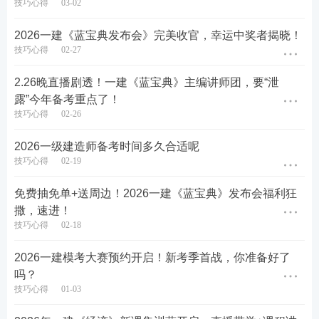
技巧心得
03-02
话：是管理拖了后腿，还是
实务
的案例题需要恶补?一
目了然，让你把有限的时间花在刀刃上。
2026一建《蓝宝典发布会》完美收官，幸运中奖者揭晓！
技巧心得
02-27
4️⃣ 考情透视补漏 → 精准攻克失分点
2.26晚直播剧透！一建《蓝宝典》主编讲师团，要“泄
很多考生怕考试，其实是怕“未知”。
露”今年备考重点了！
技巧心得
02-26
模考结束后，我们将带你进行考情透视补漏。不仅仅
2026一级建造师备考时间多久合适呢
是给答案，更是分析命题人的出题逻辑。帮你精准攻
技巧心得
02-19
克那些容易丢分的“坑”，让你在正式考场上，一眼就
能识破陷阱。
免费抽免单+送周边！2026一建《蓝宝典》发布会福利狂
撒，速进！
5️⃣ AI批改进度提示 → 实时反馈不等待
技巧心得
02-18
提交试卷后，最煎熬的就是等待批改的过程。
2026一建模考大赛预约开启！新考季首战，你准备好了
吗？
在这里，AI批改极速响应，实时反馈进度。不用等老
技巧心得
01-03
师，不用对答案等到心慌。考完即出分，趁热打铁，