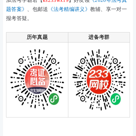
加法考
学霸君
【
ks233wx19
】
好友领
《2020年法考真
题答案》
、包邮送
《法考精编讲义》
教辅、享一对一
报考答疑。
历年真题
进备考群