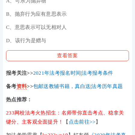
A、可乐为抛弃物
B、抛弃行为应有意思表示
C、意思表示可以无相对人
D、该行为是赠与
查看答案
报考关注>>
2021年法考报名时间
|
法考报考条件
备考
资料
>>
包邮送教辅书籍，真白送
|
法考历年真题
热点推荐：
233网校法考火热招生：名师带你直击考点、稳拿关
键分、主客观全面提升！
【
点击前往>>
】