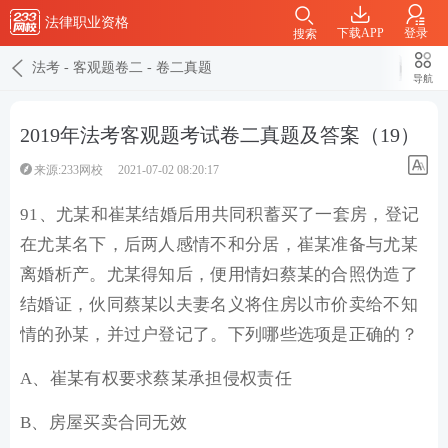
法律职业资格
下载APP
登录
搜索
法考
-
客观题卷二
-
卷二真题
导航
2019年法考客观题考试卷二真题及答案（19）
来源:233网校
2021-07-02 08:20:17
91、尤某和崔某结婚后用共同积蓄买了一套房，登记
在尤某名下，后两人感情不和分居，崔某准备与尤某
离婚析产。尤某得知后，便用情妇蔡某的合照伪造了
结婚证，伙同蔡某以夫妻名义将住房以市价卖给不知
情的孙某，并过户登记了。下列哪些选项是正确的？
A、崔某有权要求蔡某承担侵权责任
B、房屋买卖合同无效