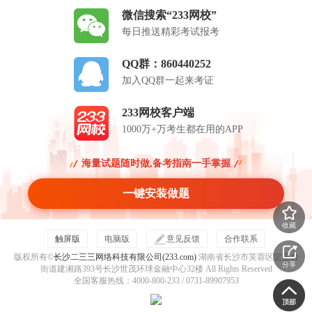
微信搜索“233网校”
每日推送精彩考试报考
QQ群：860440252
加入QQ群一起来考证
233网校客户端
1000万+万考生都在用的APP
海量试题随时做,备考指南一手掌握
一键安装做题
收藏
触屏版
电脑版
意见反馈
合作联系
版权所有©
长沙二三三网络科技有限公司(233.com)
湖南省长沙市芙蓉区定王台
分享
街道建湘路393号长沙世茂环球金融中心32楼 All Rights Reserved
全国客服热线：4000-800-233 / 0731-89907953