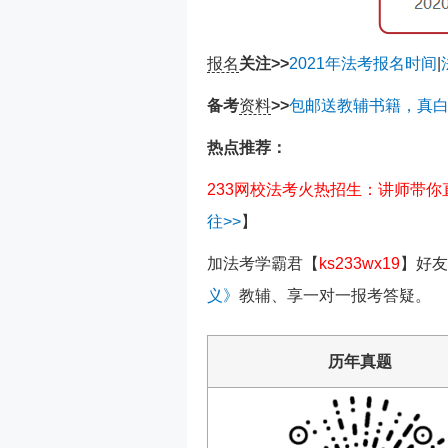
报名
关注>>
2021年法考报名时间
|
备考
资料
>>
包邮送教辅书籍，真
热点推荐：
233网校法考火热招生：讲师带
往>>
】
加法考
学霸君
【
ks233wx19
】
好友
义》
教辅、享一对一报考答疑。
历年真题