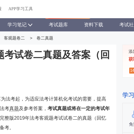
关于我们
帮助中心
APP学习工具
渠道合作
企业团报
报
APP学习工具
APP新客领7天题库会员
学习笔记
考试题库
资料下载
考试社
客观题卷二
>
卷二真题
添
观题考试卷二真题及答案（回
获
1
学
改革为法考起，为适应法考计算机化考试的需要，提高
法考
真题
及参考答案，
考试真题或将在一定的考试年
完整版2019年法考客观题考试试卷二的真题（回忆
免
备考。