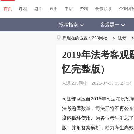
首页
课程
题库
直播
书店
资料
首页
课程
题库
直播
书店
资料
合作联系
企业团
报考指南
客观题一
您现在的位置：
233网校
>
法考
>
2019年法考客
忆完整版）
来源:233网校
2021-07-09 09:27:04
司法部回应自2018年司法考试
法考题库数量，司法部将不再公布
度内循环使用。
为各位考生汇总了
版）并附答案解析，助力考生高效