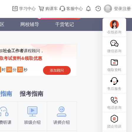
购课车
登录/注册
学习中心
购课车
客服中心
登录
|
注册
新用户专属礼包免费领
区
网校辅导
干货笔记
在线咨询
加
社会工作者
课程顾问，
微信咨询
取考试资料&领取优惠
4
16
31
时
分
秒
领取资料
添加顾问
售后服务
习指南
报考指南
电话咨询
费听课
班级介绍
讲师介绍
新手指南
报名时间
团企培训