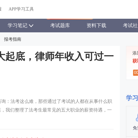
关于我们
帮助中心
APP学习工具
渠道合作
企业团报
报
APP学习工具
APP新客领7天题库会员
学习笔记
考试题库
资料下载
考试社
报考指南
添
大起底，律师年收入可过一
获
0
学
咨询：法考这么难，那些通过了考试的人都在从事什么职
篇，我们整理了法考生最常见的五大职业的薪资待遇，一
免