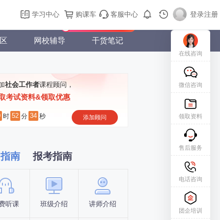
购课车
登录/注册
学习中心
购课车
客服中心
登录
|
注册
新用户专属礼包免费领
区
网校辅导
干货笔记
在线咨询
加
社会工作者
课程顾问，
微信咨询
取考试资料&领取优惠
0
52
33
时
分
秒
领取资料
添加顾问
售后服务
习指南
报考指南
电话咨询
费听课
班级介绍
讲师介绍
新手指南
报名时间
团企培训