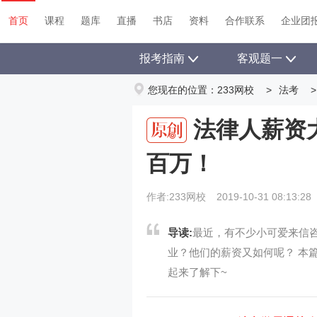
首页
课程
题库
直播
书店
资料
首页
课程
题库
直播
书店
资料
合作联系
企业团
报考指南
客观题一
您现在的位置：
233网校
>
法考
>
法律人薪资
百万！
作者:233网校
2019-10-31 08:13:28
导读:
最近，有不少小可爱来信
业？他们的薪资又如何呢？ 本
起来了解下~