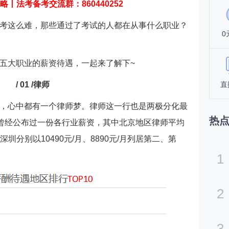
略
丨
法考备考交流群：860440252
考这么难，那些通过了考试的人都在从事什么职业？
0
五大职业的薪资待遇，一起来了解下~
/ 01 /律师
直
，心中都有一个律师梦。律师这一行也是两极分化最
热
”曾经公布过一份各行业薪资，其中北京地区律师平均
深圳分别以10490元/月、8890元/月列居第二、第
1
2
3