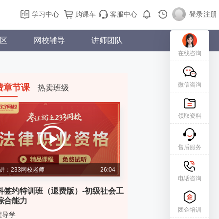
学习中心
购课车
客服中心
登录
|
注册
区
网校辅导
讲师团队
在线咨询
微信咨询
费章节课
热卖班级
领取资料
售后服务
讲：233网校老师
26:04
电话咨询
科签约特训班（退费版）-初级社会工
综合能力
团企培训
程导学