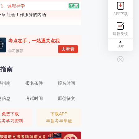
1、课程导学
APP下载
一章 社会工作服务的内涵
2、社会工作服务的内涵（一）
二章 社会工作服务发展的基本原则
建议反馈
考点在手，一站通关点我
3、社会工作服务发展的基本原则（一）
TOP
去看看
三章 开展社会工作服务应重点掌握的相关政
学习推荐
理论
4、开展社会工作服务应重点掌握的相关政治理论（一）
名指南
四章 社会工作服务专业价值观与道德规范
中社版）
手指南
报名条件
报名时间
5、社会工作服务专业价值观与道德规范（一）
五章 人类行为与社会环境（中社版）
考信息
考试时间
原创征文
6、人类行为与社会环境（一）
六章 个案社会工作服务方法（中社版）
免费下载
下载APP
法考学习资料
早备考早拿证
7、个案社会工作服务方法（一）
七章 小组社会工作服务方法（中社版）
8、小组社会工作服务方法（一）