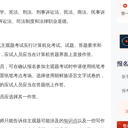
学、宪法、刑法、刑事诉讼法、民法、商法、民事诉
第
政诉讼法、司法制度和法律职业道德。
第
考试主观题考试实行计算机化考试。试题、答题要求和
第
治
，应试人员应当在计算机答题界面上直接作答。
报
员，可在确认报名参加主观题考试时申请使用纸笔考
第
（
置纸笔考点考场。选择使用朝鲜族语言文字试卷的，
新
的应试人员应当在答题纸上作答。
第
报
员应选择其一作答。
第
第
师只能告诉你主观题可能涉及的
知识点
以及一些写作