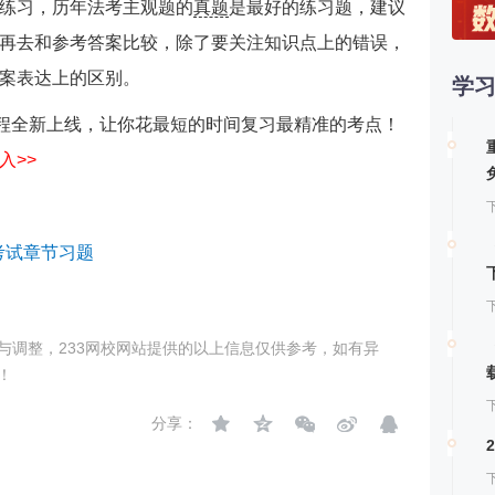
练习，
历年法考主观题的
真题
是最好的练习题
，建议
第
再去和参考答案比较，除了要关注知识点上的错误，
案表达上的区别。
学
第
程全新上线，让你花最短的时间复习最精准的考点！
第
入>>
考试章节习题
与调整，233网校网站提供的以上信息仅供参考，如有异
！
分享：