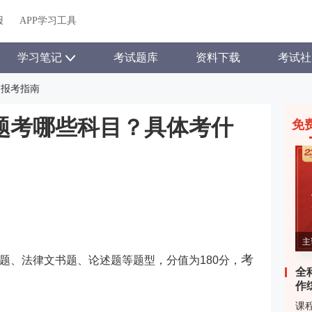
报
APP学习工具
学习笔记
考试题库
资料下载
考试社
报考指南
观题考哪些科目？具体考什
免
主
考
题、法律文书题、论述题等题型，分值为180分
，
全
作
课