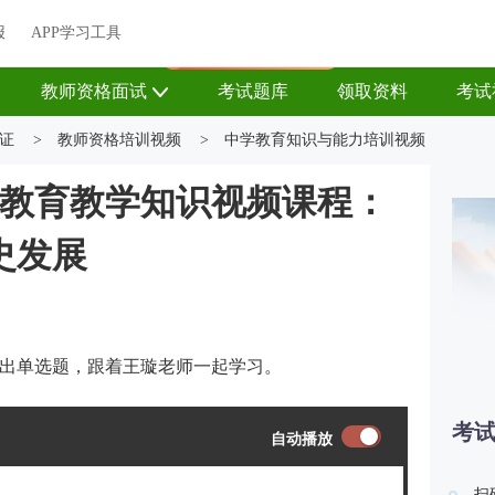
关于我们
帮助中心
APP学习工具
渠道合作
企业团报
报
APP学习工具
APP新客领7天题库会员
教师资格面试
考试题库
领取资料
考试
证
>
教师资格培训视频
>
中学教育知识与能力培训视频
师教育教学知识视频课程：
史发展
出单选题，跟着王璇老师一起学习。
考
自动播放
扫