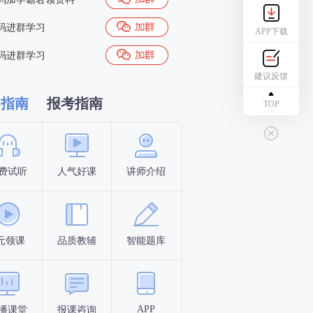
码进群学习
APP下载
码进群学习
建议反馈
习指南
报考指南
TOP
费试听
人气好课
讲师介绍
新手指南
报名时间
元领课
品质教辅
智能题库
报名条件
考试时间
APP
播课堂
报课咨询
答题闯关
考点打卡