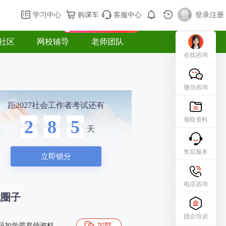
购课车
登录/注册
学习中心
购课车
客服中心
登录
|
注册
新用户专属礼包免费领
社区
网校辅导
老师团队
在线咨询
微信咨询
距2027社会工作者考试还有
领取资料
2
8
5
天
售后服务
立即锁分
电话咨询
试圈子
团企培训
码加学霸君领资料