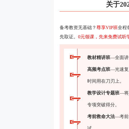
关于2
备考教资无基础？
尊享VIP班
全程
先取证。
0元领课，先来免费试听学
教材精讲班
—全面讲
高频考点班
—光速复
时间用在刀刃上。
教学设计专题班
—将
专项突破得分。
考前救命大法
—考前
试。