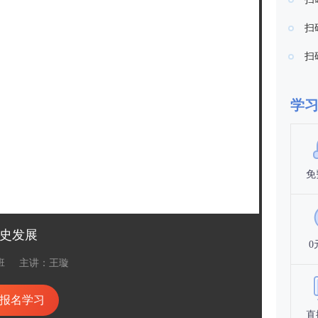
扫
扫
学
免
史发展
0
班
主讲：王璇
报名学习
直