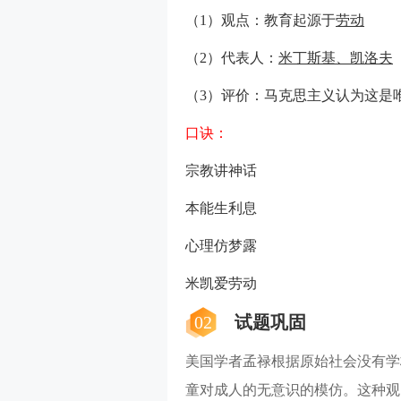
（1）观点：教育起源于
劳动
（2）代表人：
米丁斯基、凯洛夫
（3）评价：马克思主义认为这是
口诀：
宗教讲神话
本能生利息
心理仿梦露
米凯爱劳动
02
试题巩固
美国学者孟禄根据原始社会没有学
童对成人的无意识的模仿。这种