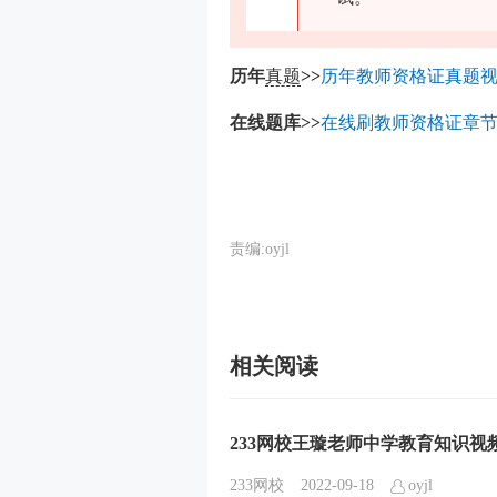
历年
真题
>>
历年教师资格证真题
在线题库>>
在线刷教师资格证章节
责编:oyjl
相关阅读
233网校王璇老师中学教育知识
233网校
2022-09-18
oyjl