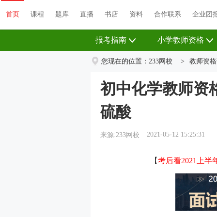
首页
课程
题库
直播
书店
资料
首页
课程
题库
直播
书店
资料
合作联系
企业团
报考指南
小学教师资格
您现在的位置：
233网校
>
教师资格
初中化学教师资
硫酸
2021-05-12 15:25:31
来源:233网校
【
考后看2021上半