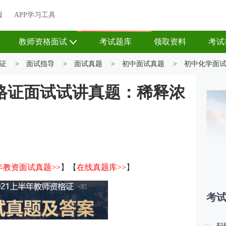
关于我们
帮助中心
APP学习工具
渠道合作
企业团报
报
APP学习工具
APP新客领7天题库会员
教师资格面试
考试题库
领取资料
考试
证
>
面试指导
>
面试真题
>
初中面试真题
>
初中化学面
格证面试试讲真题：稀释浓
年教资面试真题>>
】【
在线真题库>>
】
考
扫