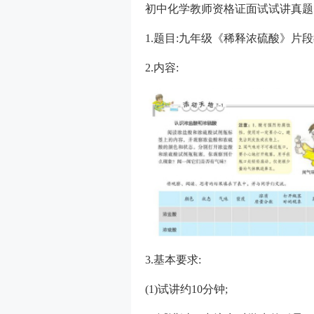
初中化学教师资格证面试试讲真题
1.题目:九年级《稀释浓硫酸》片
2.内容:
3.基本要求:
(1)试讲约10分钟;