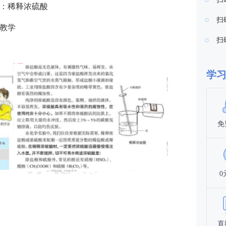
：稀释浓硫酸
扫
段教学
扫
学
免
0
直