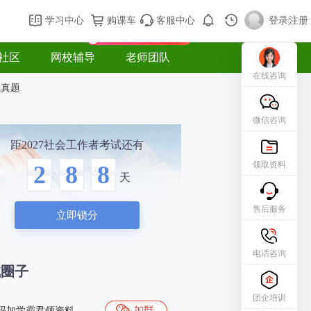
购课车
登录/注册
学习中心
购课车
客服中心
登录
|
注册
新用户专属礼包免费领
社区
网校辅导
老师团队
在线咨询
试真题
微信咨询
距2027社会工作者考试还有
领取资料
2
8
8
天
售后服务
立即锁分
电话咨询
试圈子
团企培训
码加学霸君领资料