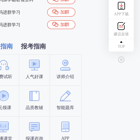
码进群学习
APP下载
码进群学习
建议反馈
习指南
报考指南
TOP
费试听
人气好课
讲师介绍
新手指南
报名时间
元领课
品质教辅
智能题库
报名条件
考试时间
APP
播课堂
报课咨询
答题闯关
考点打卡