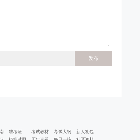
南
准考证
考试教材
考试大纲
新人礼包
习
模拟试题
历年真题
每日一练
社区资料