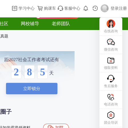
购课车
登录/注册
学习中心
购课车
客服中心
登录
|
注册
新用户专属礼包免费领
社区
网校辅导
老师团队
在线咨询
试真题
微信咨询
距2027社会工作者考试还有
领取资料
2
8
5
天
售后服务
立即锁分
电话咨询
试圈子
团企培训
码加学霸君领资料