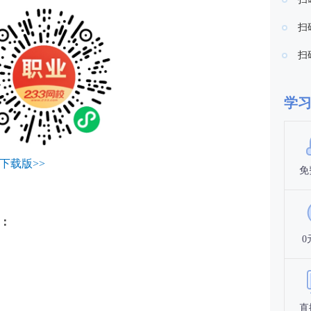
扫
扫
学
下载版>>
免
：
0
直