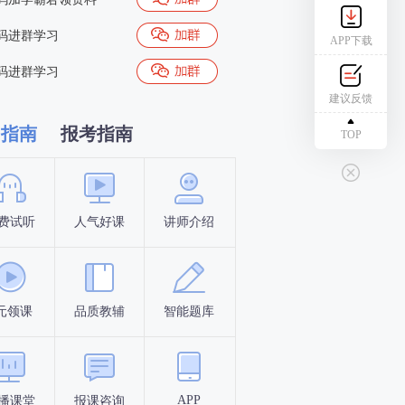
码进群学习
APP下载
码进群学习
建议反馈
习指南
报考指南
TOP
费试听
人气好课
讲师介绍
新手指南
报名时间
元领课
品质教辅
智能题库
报名条件
考试时间
APP
播课堂
报课咨询
答题闯关
考点打卡