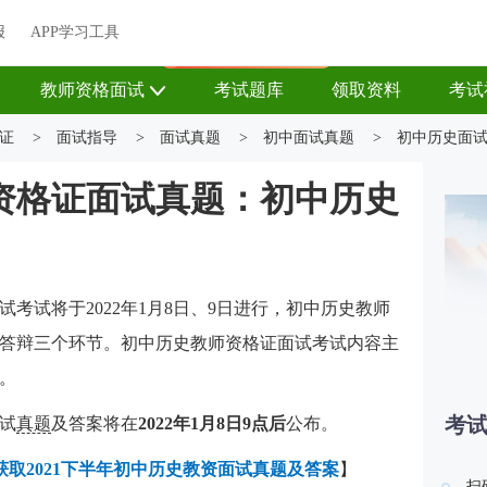
关于我们
帮助中心
APP学习工具
渠道合作
企业团报
报
APP学习工具
APP新客领7天题库会员
教师资格面试
考试题库
领取资料
考试
证
>
面试指导
>
面试真题
>
初中面试真题
>
初中历史面
师资格证面试真题：初中历史
试考试将于2022年1月8日、9日进行，初中历史教师
答辩三个环节。初中历史教师资格证面试考试内容主
。
考
面试
真题
及答案将在
2022年1月8日9点后
公布。
取2021下半年初中历史教资面试真题及答案
】
扫