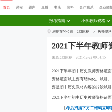
首页
课程
题库
直播
书店
资料
首页
课程
题库
直播
书店
资料
合作联系
企业团
报考指南
小学教师资格
您现在的位置：
233网校
>
教师资格
2021下半年教
2021-12-22 09:31:15
来源:233网校
2021下半年初中历史教师资格证面
资格证面试主要有结构化、试讲、
要是初中历史
教材
内容的片段试讲
2021下半年初中历史教师资格证
【
考后扫描下方二维码立即获