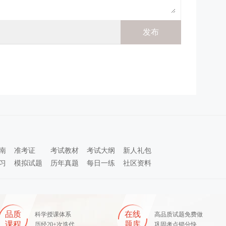
南
准考证
考试教材
考试大纲
新人礼包
习
模拟试题
历年真题
每日一练
社区资料
品质
在线
科学授课体系
高品质试题免费做
课程
题库
历经20+次迭代
巩固考点锁分快