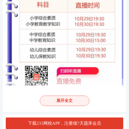
展开全文
教师资格证
面试
如何快速过关？233
网校
面试至尊班
下载233网校APP，注册领7天题库会员
还原面试情景现场，助你一举攻下“结构化面试+试讲