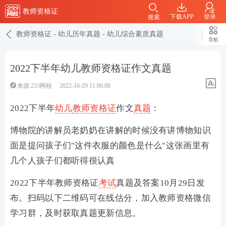
教师资格证
下载APP
登录
搜索
教师资格证
-
幼儿历年真题
-
幼儿综合素质真题
导航
2022下半年幼儿教师资格证作文真题
来源:233网校
2022-10-29 11:06:08
2022下半年
幼儿
教师资格证
作文
真题
：
博物院的讲解员老奶奶在讲解的时候没有讲博物知识
面是提问孩子们"这件衣服的颜色是什么"这张画里有
几个人孩子们都听得很认真
2022下半年教师资格证
考试
真题及答案10月29日发
布。扫码以下二维码可在线估分，加入教师资格微信
学习群，及时获取真题更新信息。