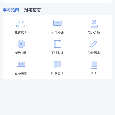
+答辩”三大内容！
0元领课，先来免费学习>>
学习指南
报考指南
教资面试全流程揭秘，快速入门，实战通关！
免费试听
人气好课
老师介绍
0元领课
面试领课
智能题库
APP
直播课堂
报课咨询
成绩关注>>
2022年教师资格证面试成绩查询时间