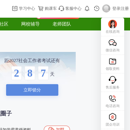
购课车
登录/注册
学习中心
购课车
客服中心
登录
|
注册
新用户专属礼包免费领
社区
网校辅导
老师团队
在线咨询
微信咨询
距2027社会工作者考试还有
领取资料
2
8
7
天
售后服务
立即锁分
电话咨询
试圈子
团企培训
码加学霸君领资料