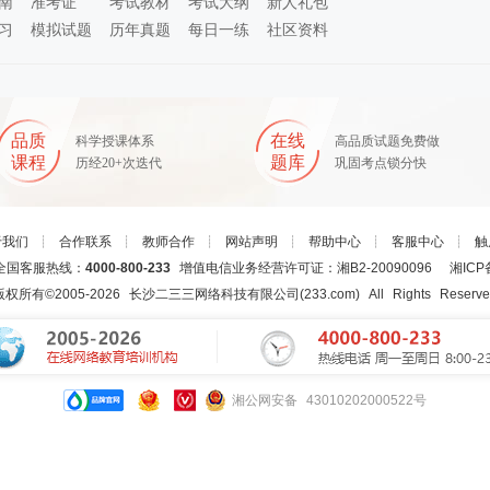
南
准考证
考试教材
考试大纲
新人礼包
习
模拟试题
历年真题
每日一练
社区资料
品质
在线
科学授课体系
高品质试题免费做
课程
题库
历经20+次迭代
巩固考点锁分快
于我们
┊
合作联系
┊
教师合作
┊
网站声明
┊
帮助中心
┊
客服中心
┊
触
国客服热线：
4000-800-233
增值电信业务经营许可证：湘B2-20090096
湘ICP
版权所有©2005-
2026
长沙二三三网络科技有限公司(233.com)
All Rights Reserv
湘公网安备 43010202000522号