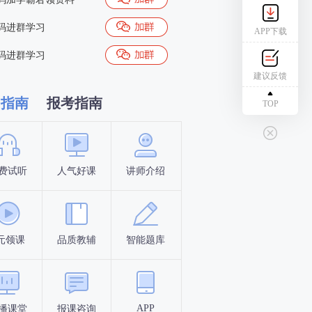
码进群学习
APP下载
码进群学习
建议反馈
习指南
报考指南
TOP
费试听
人气好课
讲师介绍
新手指南
报名时间
元领课
品质教辅
智能题库
报名条件
考试时间
APP
播课堂
报课咨询
答题闯关
考点打卡