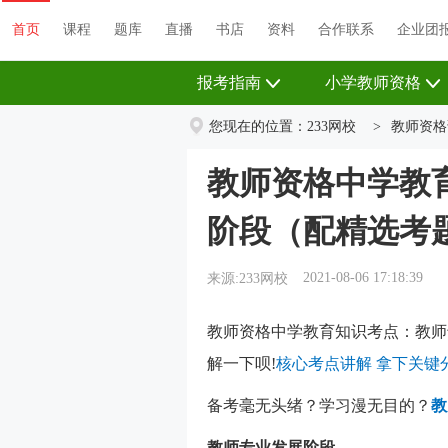
首页
课程
题库
直播
书店
资料
首页
课程
题库
直播
书店
资料
合作联系
企业团
报考指南
小学教师资格
您现在的位置：
233网校
>
教师资格
教师资格中学教
阶段（配精选考
2021-08-06 17:18:39
来源:233网校
教师资格中学教育知识考点：教师
解一下呗!
核心考点讲解 拿下关键分
备考毫无头绪？学习漫无目的？
教
教师专业发展阶段