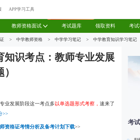
关于我们
帮助中心
APP学习工具
渠道合作
企业团报
报
APP学习工具
APP新客领7天题库会员
教师资格面试
考试题库
领取资料
考试
证
>
中学教师资格
>
中学学习笔记
>
中学教育知识学习笔记
育知识考点：教师专业发展
题）
专业发展阶段这一考点多
以单选题形式考察，
速来了
>>
考
师资格证考情分析及备考计划下载
>>
扫