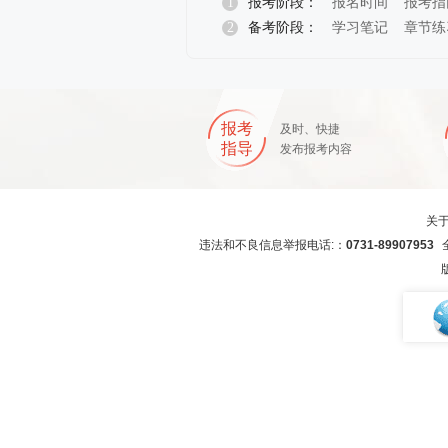
1
报考阶段：
报名时间
报考指
2
备考阶段：
学习笔记
章节练
报名指导
报考
及时、快捷
指导
发布报考内容
关
违法和不良信息举报电话:：
0731-89907953
全