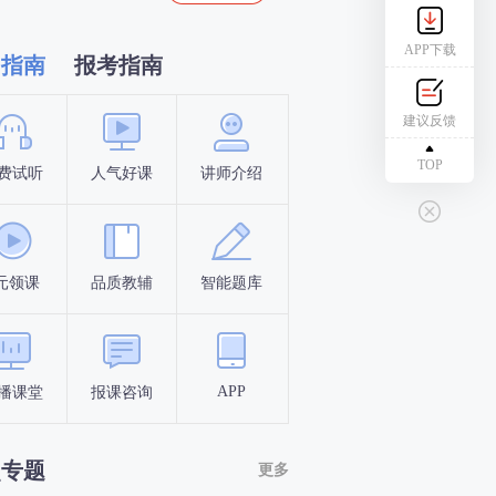
APP下载
习指南
报考指南
建议反馈
TOP
费试听
人气好课
讲师介绍
新手指南
报名时间
元领课
品质教辅
智能题库
报名条件
考试时间
APP
播课堂
报课咨询
答题闯关
考点打卡
点专题
更多