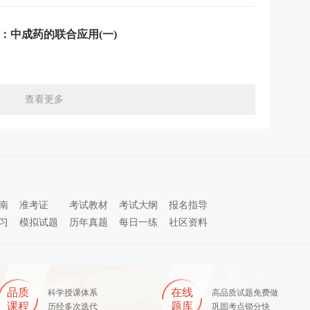
：中成药的联合应用(一)
查看更多
南
准考证
考试教材
考试大纲
报名指导
习
模拟试题
历年真题
每日一练
社区资料
品质
在线
科学授课体系
高品质试题免费做
课程
题库
历经多次迭代
巩固考点锁分快