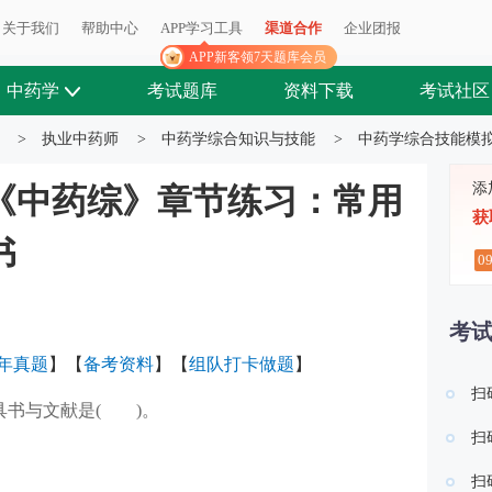
关于我们
帮助中心
APP学习工具
渠道合作
企业团报
APP新客领7天题库会员
中药学
考试题库
资料下载
考试社区
>
执业中药师
>
中药学综合知识与技能
>
中药学综合技能模
添
师《中药综》章节练习：常用
获
书
0
考
年真题
】【
备考
资料
】【
组队打卡做题
】
扫
具书与文献是( )。
扫
扫