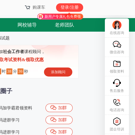
购课车
登录/注册
新用户专属礼包免费领
网校辅导
老师团队
在线咨询
拟试题
加
社会工作者
课程顾问，
微信咨询
取考试资料&领取优惠
9
38
35
时
分
秒
领取资料
添加顾问
试圈子
售后服务
码加学霸君领资料
电话咨询
码进群学习
团企培训
码进群学习