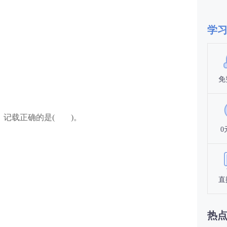
学
免
》记载正确的是( )。
0
直
热