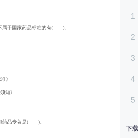
1
不属于国家药品标准的有( )。
2
3
4
标准》
床须知》
5
和药品专著是( )。
下载