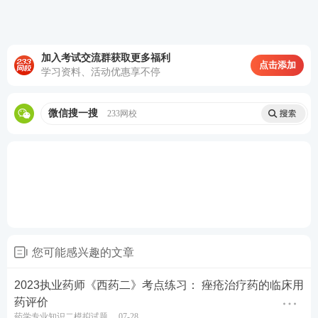
小班管理+班主任督学+重学服务，
了解>>
2
畅学班：
适合
零基础
、基础弱的考生，授课
老师答疑+送课程讲义+一次重学，
了解>>
加入考试交流群获取更多福利
点击添加
3
精品班：
适合需强化巩固的考生，1年有效期
学习资料、活动优惠享不停
+V题库会员+专属学习计划，
了解>>
微信搜一搜
233网校
★推荐：加执业药师学霸君微信【ks233wx7】
享1v1报考答疑。扫码添加↓↓
您可能感兴趣的文章
2023执业药师《西药二》考点练习： 痤疮治疗药的临床用
药评价
药学专业知识二模拟试题
07-28