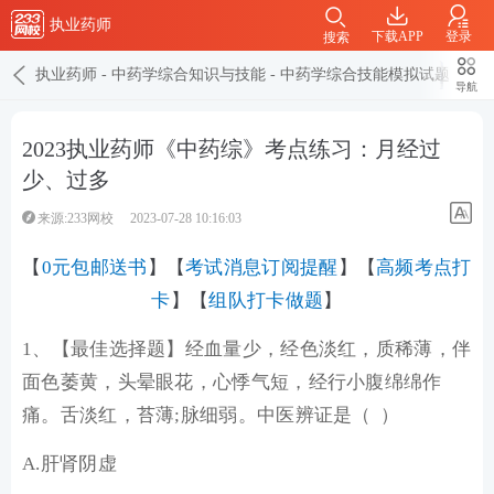
执业药师
下载APP
登录
搜索
执业药师
-
中药学综合知识与技能
-
中药学综合技能模拟试题
导航
2023执业药师《中药综》考点练习：月经过
少、过多
来源:233网校
2023-07-28 10:16:03
【
0元包邮送书
】【
考试消息订阅提醒
】【
高频考点打
卡
】【
组队打卡做题
】
1、【最佳选择题】经血量少，经色淡红，质稀薄，伴
面色萎黄，头晕眼花，心悸气短，经行小腹绵绵作
痛。舌淡红，苔薄;脉细弱。中医辨证是（ ）
A.肝肾阴虚