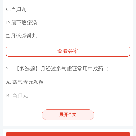
C.当归丸
D.膈下逐瘀汤
E.丹栀逍遥丸
查看答案
3、【多选题】月经过多气虚证常用中成药（ ）
A. 益气养元颗粒
B. 当归丸
C. 八珍颗粒
展开全文
D. 十全大补丸
E. 宫血宁胶囊