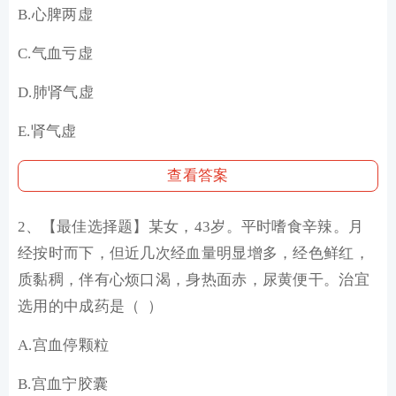
B.心脾两虚
C.气血亏虚
D.肺肾气虚
E.肾气虚
查看答案
2、
【最佳选择题】
某女，43岁。平时嗜食辛辣。月
经按时而下，但近几次经血量明显增多，经色鲜红，
质黏稠，伴有心烦口渴，身热面赤，尿黄便干。治宜
选用的中成药是（ ）
A.宫血停颗粒
B.宫血宁胶囊